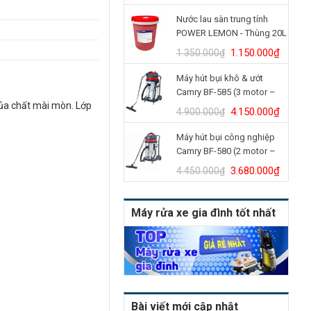
gốc
hiện
Nước lau sàn trung tính
là:
tại
POWER LEMON - Thùng 20L
14.350.000₫.
là:
12.500.000₫.
Giá
Giá
1.150.000
₫
1.350.000
₫
gốc
hiện
Máy hút bụi khô & ướt
là:
tại
Camry BF-585 (3 motor –
1.350.000₫.
là:
của chất mài mòn. Lớp
80L)
1.150.
Giá
Giá
4.150.000
₫
4.900.000
₫
gốc
hiện
Máy hút bụi công nghiệp
là:
tại
Camry BF-580 (2 motor –
4.900.000₫.
là:
70L)
4.150.
Giá
Giá
3.680.000
₫
4.450.000
₫
gốc
hiện
là:
tại
Máy rửa xe gia đình tốt nhất
4.450.000₫.
là:
3.680.
Bài viết mới cập nhật