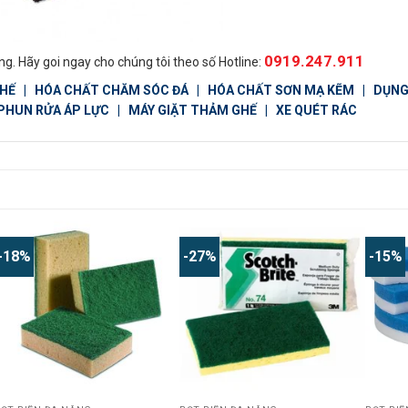
0919.247.911
g. Hãy goi ngay cho chúng tôi theo số Hotline:
GHẾ
|
HÓA CHẤT CHĂM SÓC ĐÁ
|
HÓA CHẤT SƠN MẠ KẼM
|
DỤNG
PHUN RỬA ÁP LỰC
|
MÁY GIẶT THẢM GHẾ
|
XE QUÉT RÁC
-18%
-27%
-15%