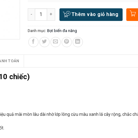
Số lượng
Thêm vào giỏ hàng
Danh mục:
Bọt biển đa năng
ANH TOÁN
10 chiếc)
ệu quả mài mòn lâu dài nhờ lớp lông cừu màu xanh lá cây rộng, chắc ch
ốt.