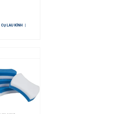
 CỤ LAU KÍNH
|