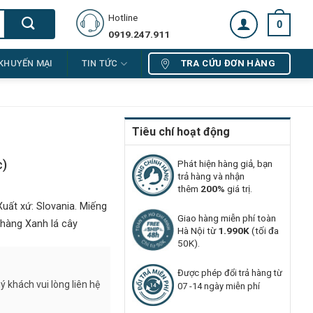
Hotline
0
0919.247.911
TRA CỨU ĐƠN HÀNG
KHUYẾN MẠI
TIN TỨC
Tiêu chí hoạt động
c)
Phát hiện hàng giả, bạn
trả hàng và nhận
thêm
200%
giá trị.
uất xứ: Slovania. Miếng
Giao hàng miễn phí toàn
 hàng Xanh lá cây
Hà Nội từ
1.990K
(tối đa
50K).
Được phép đổi trả hàng từ
 khách vui lòng liên hệ
07 -14 ngày miễn phí