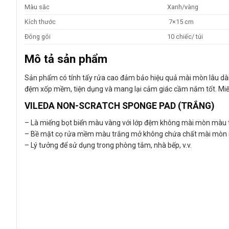
Màu sắc
Xanh/vàng
Kích thước
7×15 cm
Đóng gói
10 chiếc/ túi
Mô tả sản phẩm
Sản phẩm có tính tẩy rửa cao đảm bảo hiệu quả mài mòn lâu dài
đệm xốp mềm, tiện dụng và mang lại cảm giác cầm nắm tốt. Miếng
VILEDA NON-SCRATCH SPONGE PAD
(TRẮNG)
– Là miếng bọt biển màu vàng với lớp đệm không mài mòn màu
– Bề mặt cọ rửa mềm màu trắng mở không chứa chất mài mòn nê
– Lý tưởng để sử dụng trong phòng tắm, nhà bếp, v.v.