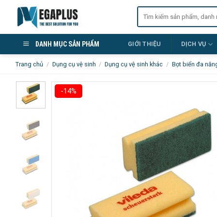
Skip
Tìm
to
kiếm:
content
DANH MỤC SẢN PHẨM
GIỚI THIỆU
DỊCH VỤ
Trang chủ
/
Dụng cụ vệ sinh
/
Dụng cụ vệ sinh khác
/
Bọt biển đa năn
-14%