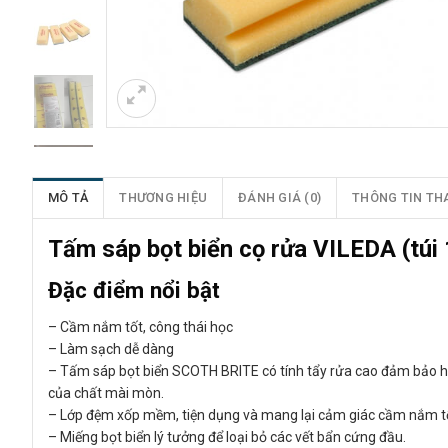
MÔ TẢ
THƯƠNG HIỆU
ĐÁNH GIÁ (0)
THÔNG TIN TH
Tấm sáp bọt biển cọ rửa VILEDA (túi 
Đặc điểm nổi bật
– Cầm nắm tốt, công thái học
– Làm sạch dễ dàng
– Tấm sáp bọt biển SCOTH BRITE có tính tẩy rửa cao đảm bảo hi
của chất mài mòn.
– Lớp đệm xốp mềm, tiện dụng và mang lại cảm giác cầm nắm t
– Miếng bọt biển lý tưởng để loại bỏ các vết bẩn cứng đầu.