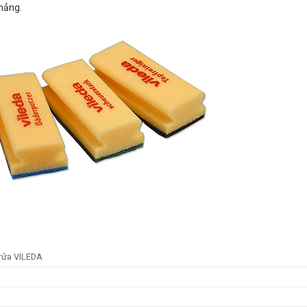
hẳng.
 rửa VILEDA