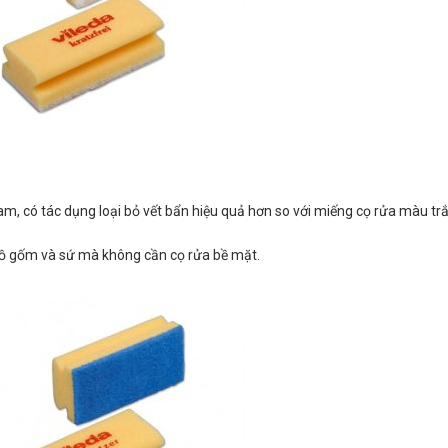
 có tác dụng loại bỏ vết bẩn hiệu quả hơn so với miếng cọ rửa màu t
đồ gốm và sứ mà không cần cọ rửa bề mặt.