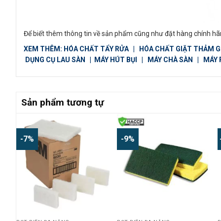
Để biết thêm thông tin về sản phẩm cũng như đặt hàng chính hãn
XEM THÊM:
HÓA CHẤT TẨY RỬA
|
HÓA CHẤT GIẶT THẢM 
DỤNG CỤ LAU SÀN
|
MÁY HÚT BỤI
|
MÁY CHÀ SÀN
|
MÁY 
Sản phẩm tương tự
-7%
-9%