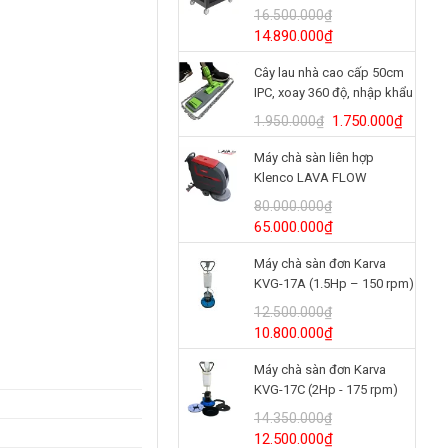
BRUTE® 3 tầng
16.500.000
₫
Model/SKU: 2196862
Giá
Giá
14.890.000
₫
gốc
hiện
Cây lau nhà cao cấp 50cm
là:
tại
IPC, xoay 360 độ, nhập khẩu
16.500.000₫.
là:
Italy
14.890.000₫.
Giá
Giá
1.750.000
₫
1.950.000
₫
gốc
hiện
Máy chà sàn liên hợp
là:
tại
Klenco LAVA FLOW
1.950.000₫.
là:
(24V/125Ah)
1.750.
80.000.000
₫
Giá
Giá
65.000.000
₫
gốc
hiện
Máy chà sàn đơn Karva
là:
tại
KVG-17A (1.5Hp – 150 rpm)
80.000.000₫.
là:
65.000.000₫.
12.500.000
₫
Giá
Giá
10.800.000
₫
gốc
hiện
Máy chà sàn đơn Karva
là:
tại
KVG-17C (2Hp - 175 rpm)
12.500.000₫.
là:
10.800.000₫.
14.350.000
₫
Giá
Giá
12.500.000
₫