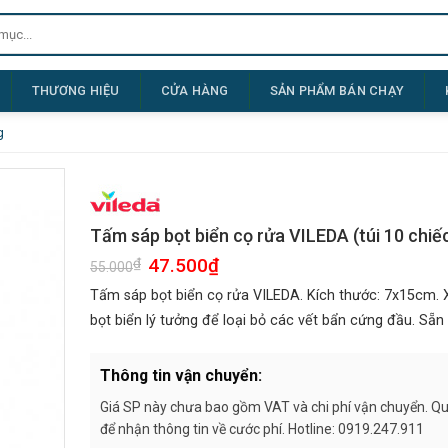
THƯƠNG HIỆU
CỬA HÀNG
SẢN PHẨM BÁN CHẠY
g
Tấm sáp bọt biển cọ rửa VILEDA (túi 10 chiế
Giá
47.500
₫
Giá
₫
55.000
gốc
hiện
là:
tại
Tấm sáp bọt biển cọ rửa VILEDA. Kích thước: 7x15cm. X
55.000₫.
là:
47.500₫.
bọt biển lý tưởng để loại bỏ các vết bẩn cứng đầu. Sẵn
Thông tin vận chuyển:
Giá SP này chưa bao gồm VAT và chi phí vận chuyển. Quý
để nhận thông tin về cước phí. Hotline: 0919.247.911