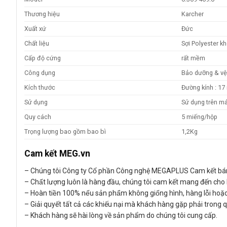
Thương hiệu
Karcher
Xuất xứ
Đức
Chất liệu
Sợi Polyester k
Cấp độ cứng
rất mềm
Công dụng
Bảo dưỡng & vệ
Kích thước
Đường kính : 17
Sử dụng
Sử dụng trên m
Quy cách
5 miếng/hộp
Trọng lượng bao gồm bao bì
1,2Kg
Cam kết MEG.vn
– Chúng tôi Công ty Cổ phần Công nghệ MEGAPLUS Cam kết bá
– Chất lượng luôn là hàng đầu, chúng tôi cam kết mang đến c
– Hoàn tiền 100% nếu sản phẩm không giống hình, hàng lỗi hoặ
– Giải quyết tất cả các khiếu nại mà khách hàng gặp phải trong 
– Khách hàng sẽ hài lòng về sản phẩm do chúng tôi cung cấp.