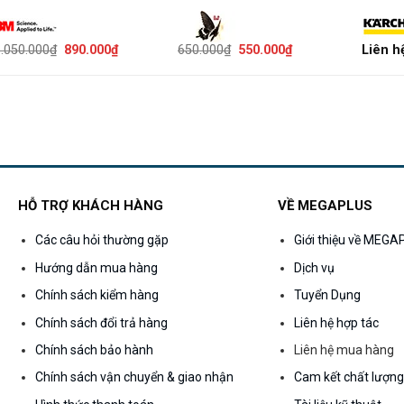
Giá
Giá
Giá
Giá
.050.000
₫
890.000
₫
650.000
₫
550.000
₫
Liên h
gốc
hiện
gốc
hiện
là:
tại
là:
tại
1.050.000₫.
là:
650.000₫.
là:
890.000₫.
550.000₫.
HỖ TRỢ KHÁCH HÀNG
VỀ MEGAPLUS
Các câu hỏi thường gặp
Giới thiệu về MEG
Hướng dẫn mua hàng
Dịch vụ
Chính sách kiểm hàng
Tuyển Dụng
Chính sách đổi trả hàng
Liên hệ hợp tác
Chính sách bảo hành
Liên hệ mua hàng
Chính sách vận chuyển & giao nhận
Cam kết chất lượn