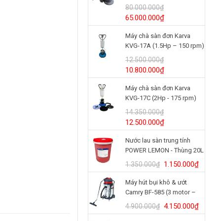
(24V/125Ah)
80.000.000
₫
Giá
Giá
65.000.000
₫
gốc
hiện
Máy chà sàn đơn Karva
là:
tại
KVG-17A (1.5Hp – 150 rpm)
80.000.000₫.
là:
65.000.000₫.
12.500.000
₫
Giá
Giá
10.800.000
₫
gốc
hiện
Máy chà sàn đơn Karva
là:
tại
KVG-17C (2Hp - 175 rpm)
12.500.000₫.
là:
10.800.000₫.
14.350.000
₫
Giá
Giá
12.500.000
₫
gốc
hiện
Nước lau sàn trung tính
là:
tại
POWER LEMON - Thùng 20L
14.350.000₫.
là:
12.500.000₫.
Giá
Giá
1.150.000
₫
1.350.000
₫
gốc
hiện
Máy hút bụi khô & ướt
là:
tại
Camry BF-585 (3 motor –
1.350.000₫.
là:
80L)
1.150.
Giá
Giá
4.150.000
₫
4.900.000
₫
gốc
hiện