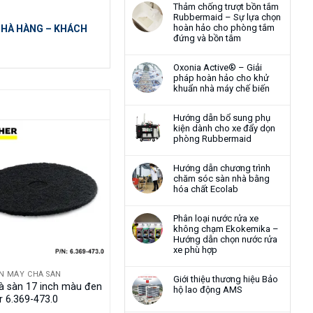
Thảm chống trượt bồn tắm
Rubbermaid – Sự lựa chọn
hoàn hảo cho phòng tắm
 NHÀ HÀNG – KHÁCH
đứng và bồn tắm
Oxonia Active® – Giải
pháp hoàn hảo cho khử
khuẩn nhà máy chế biến
Hướng dẫn bổ sung phụ
kiện dành cho xe đẩy dọn
phòng Rubbermaid
Hướng dẫn chương trình
chăm sóc sàn nhà bằng
hóa chất Ecolab
Phân loại nước rửa xe
không chạm Ekokemika –
Hướng dẫn chọn nước rửa
xe phù hợp
ỆN MÁY CHÀ SÀN
Giới thiệu thương hiệu Bảo
à sàn 17 inch màu đen
hộ lao động AMS
r 6.369-473.0