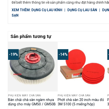
Để biết thêm thông tin về sản phẩm cũng như đặt hàng chính hãn
XEM THÊM:
DỤNG CỤ LAU KÍNH
|
DỤNG CỤ LAU SÀN
|
DỤN
SẠN
Sản phẩm tương tự
-19%
-14%
PHỤ KIỆN MÁY CHÀ SÀN
PHỤ KIỆN MÁY CHÀ SÀN
P
đỏ
Bàn chải chà sàn ngàm nhựa
Phớt chà sàn 20 inch màu đỏ
dùng cho máy GM50 / GM50B
3M 5100 (5 miếng/hộp)