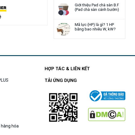
Giới thiệu Pad chà sàn B.F
(Pad chà sàn cánh bướm)
ệ
Mã lực (HP) là gì? 1 HP
bằng bao nhiêu W, kW?
HỢP TÁC & LIÊN KẾT
APLUS
TẢI ỨNG DỤNG
g hàng hóa