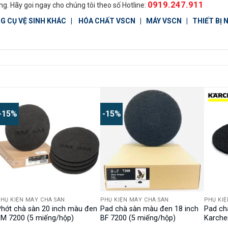
0919.247.911
g. Hãy goi ngay cho chúng tôi theo số Hotline:
G CỤ VỆ SINH KHÁC
|
HÓA CHẤT VSCN
|
MÁY VSCN
|
THIẾT BỊ
-15%
-15%
HỤ KIỆN MÁY CHÀ SÀN
PHỤ KIỆN MÁY CHÀ SÀN
PHỤ KI
Phớt chà sàn 20 inch màu đen
Pad chà sàn màu đen 18 inch
Pad ch
3M 7200 (5 miếng/hộp)
BF 7200 (5 miếng/hộp)
Karche