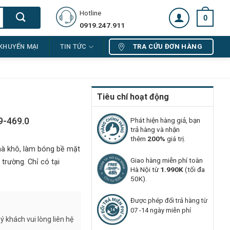
Hotline
0
0919.247.911
TRA CỨU ĐƠN HÀNG
KHUYẾN MẠI
TIN TỨC
Tiêu chí hoạt động
9-469.0
Phát hiện hàng giả, bạn
trả hàng và nhận
thêm
200%
giá trị.
hà khô, làm bóng bề mặt
Giao hàng miễn phí toàn
trường. Chỉ có tại
Hà Nội từ
1.990K
(tối đa
50K).
Được phép đổi trả hàng từ
07 -14 ngày miễn phí
 khách vui lòng liên hệ