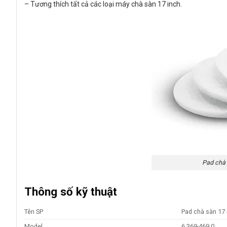
– Tương thích tất cả các loại máy chà sàn 17 inch.
Pad chà 
Thông số kỹ thuật
Tên SP
Pad chà sàn 17 
Model
6.369-469.0