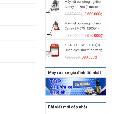
Máy hút bụi công nghiệp
là:
tại
Camry BF-580 (2 motor –
4.900.000₫.
là:
70L)
4.150.
Giá
Giá
3.680.000
₫
4.450.000
₫
gốc
hiện
Máy hút bụi công nghiệp
là:
tại
Camry BF-575 (1200W –
4.450.000₫.
là:
30L)
3.680.
Giá
Giá
2.050.000
₫
2.380.000
₫
gốc
hiện
KLENCO POWER BAC(S) –
là:
tại
Dung dịch khử trùng và vệ
2.380.000₫.
là:
sinh bồn cầu (Can 5L)
2.050.
Giá
Giá
390.000
₫
485.000
₫
gốc
hiện
là:
tại
Máy rửa xe gia đình tốt nhất
485.000₫.
là:
390.000₫
Bài viết mới cập nhật