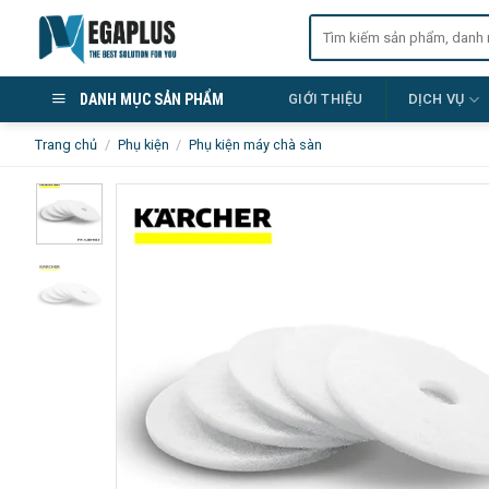
Skip
Tìm
to
kiếm:
content
DANH MỤC SẢN PHẨM
GIỚI THIỆU
DỊCH VỤ
Trang chủ
/
Phụ kiện
/
Phụ kiện máy chà sàn