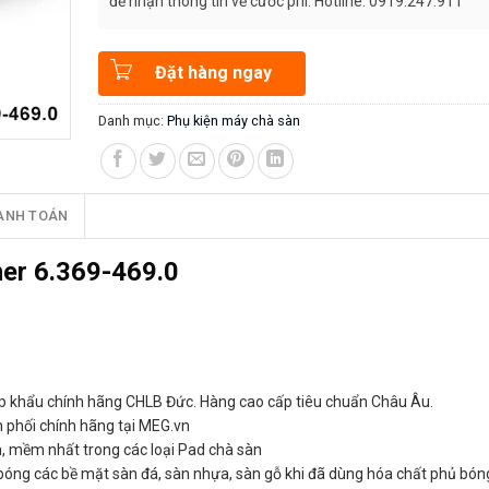
để nhận thông tin về cước phí. Hotline: 0919.247.911
Đặt hàng ngay
Danh mục:
Phụ kiện máy chà sàn
ANH TOÁN
her 6.369-469.0
p khẩu chính hãng CHLB Đức. Hàng cao cấp tiêu chuẩn Châu Âu.
n phối chính hãng tại MEG.vn
, mềm nhất trong các loại Pad chà sàn
óng các bề mặt sàn đá, sàn nhựa, sàn gỗ khi đã dùng hóa chất phủ bón