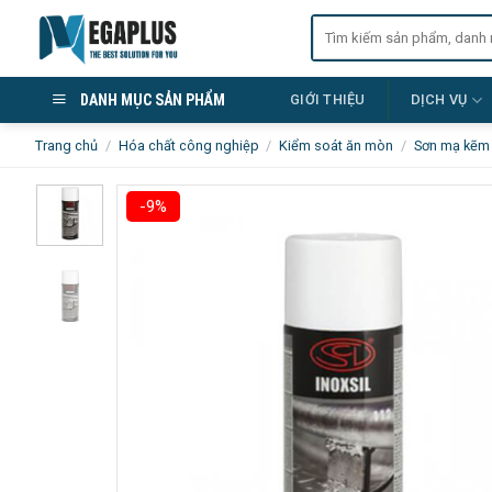
Skip
Tìm
to
kiếm:
content
DANH MỤC SẢN PHẨM
GIỚI THIỆU
DỊCH VỤ
Trang chủ
/
Hóa chất công nghiệp
/
Kiểm soát ăn mòn
/
Sơn mạ kẽm
-9%