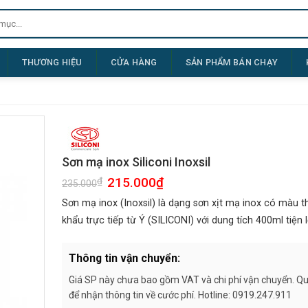
THƯƠNG HIỆU
CỬA HÀNG
SẢN PHẨM BÁN CHẠY
Sơn mạ inox Siliconi Inoxsil
Giá
215.000
₫
Giá
₫
235.000
gốc
hiện
là:
tại
Sơn mạ inox (Inoxsil) là dạng sơn xịt mạ inox có màu 
235.000₫.
là:
215.000₫.
khẩu trực tiếp từ Ý (SILICONI) với dung tích 400ml tiện l
Thông tin vận chuyển:
Giá SP này chưa bao gồm VAT và chi phí vận chuyển. Quý
để nhận thông tin về cước phí. Hotline: 0919.247.911