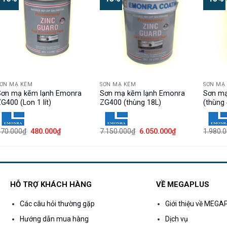
SƠN MẠ KẼM
SƠN MẠ KẼM
SƠN MẠ
Sơn mạ kẽm lạnh Emonra
Sơn mạ kẽm lạnh Emonra
Sơn m
G400 (Lon 1 lít)
ZG400 (thùng 18L)
(thùng 
Giá
Giá
Giá
Giá
570.000
₫
480.000
₫
7.150.000
₫
6.050.000
₫
1.980.
gốc
hiện
gốc
hiện
là:
tại
là:
tại
570.000₫.
là:
7.150.000₫.
là:
₫.
480.000₫.
6.050.000₫.
HỖ TRỢ KHÁCH HÀNG
VỀ MEGAPLUS
Các câu hỏi thường gặp
Giới thiệu về MEG
Hướng dẫn mua hàng
Dịch vụ