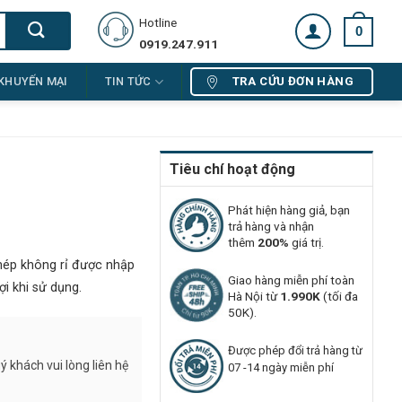
Hotline
0
0919.247.911
TRA CỨU ĐƠN HÀNG
KHUYẾN MẠI
TIN TỨC
Tiêu chí hoạt động
Phát hiện hàng giả, bạn
trả hàng và nhận
thêm
200%
giá trị.
thép không rỉ được nhập
Giao hàng miễn phí toàn
ợi khi sử dụng.
Hà Nội từ
1.990K
(tối đa
50K).
Được phép đổi trả hàng từ
 khách vui lòng liên hệ
07 -14 ngày miễn phí