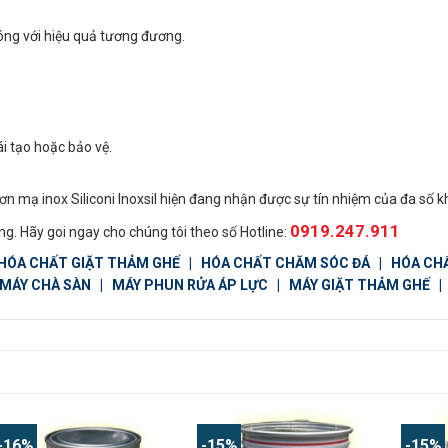
óng với hiệu quả tương đương.
i tạo hoặc bảo vệ.
 sơn mạ inox Siliconi Inoxsil hiện đang nhận được sự tín nhiệm của đa số 
0919.247.911
g. Hãy goi ngay cho chúng tôi theo số Hotline:
HÓA CHẤT GIẶT THẢM GHẾ
|
HÓA CHẤT CHĂM SÓC ĐÁ
|
HÓA CH
MÁY CHÀ SÀN
|
MÁY PHUN RỬA ÁP LỰC
|
MÁY GIẶT THẢM GHẾ
-16%
-15%
-15%