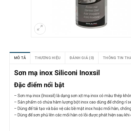
MÔ TẢ
THƯƠNG HIỆU
ĐÁNH GIÁ (0)
THÔNG TIN TH
Sơn mạ inox Siliconi Inoxsil
Đặc điểm nổi bật
– Sơn mạ inox (Inoxsil) là dạng sơn xịt mạ inox có màu thép không
– Sản phẩm có chứa hàm lượng bột inox cao dùng để chống rỉ s
– Dùng để tái tạo và bảo vệ các bề mặt inox hoặc mối hàn, chống
– Dùng để sơn phủ lên các mối hàn có lỗi được phát hiện sau kh