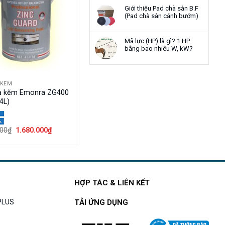
Giới thiệu Pad chà sàn B.F
(Pad chà sàn cánh bướm)
Mã lực (HP) là gì? 1 HP
bằng bao nhiêu W, kW?
 KẼM
ạ kẽm Emonra ZG400
4L)
Giá
Giá
000
₫
1.680.000
₫
gốc
hiện
là:
tại
1.980.000₫.
là:
1.680.000₫.
HỢP TÁC & LIÊN KẾT
APLUS
TẢI ỨNG DỤNG