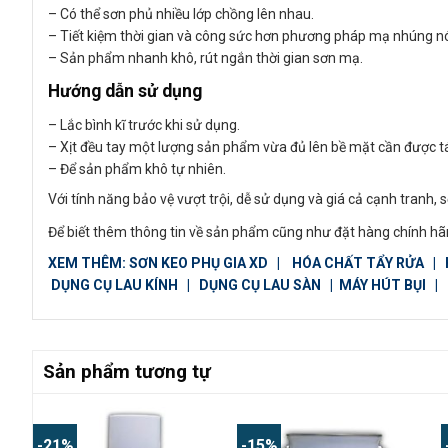
– Có thể sơn phủ nhiều lớp chồng lên nhau.
– Tiết kiệm thời gian và công sức hơn phương pháp mạ nhúng n
– Sản phẩm nhanh khô, rút ngắn thời gian sơn mạ.
Hướng dẫn sử dụng
– Lắc bình kĩ trước khi sử dụng.
– Xịt đều tay một lượng sản phẩm vừa đủ lên bề mặt cần được tá
– Để sản phẩm khô tự nhiên.
Với tính năng bảo vệ vượt trội, dễ sử dụng và giá cả cạnh tranh,
Để biết thêm thông tin về sản phẩm cũng như đặt hàng chính hãn
XEM THÊM:
SƠN KEO PHỤ GIA XD
|
HÓA CHẤT TẨY RỬA
|
DỤNG CỤ LAU KÍNH
|
DỤNG CỤ LAU SÀN
|
MÁY HÚT BỤI
|
Sản phẩm tương tự
-21%
-15%