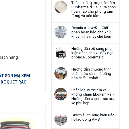
Thảm chống trượt bồn tắm
Rubbermaid – Sự lựa chọn
hoàn hảo cho phòng tắm
đứng và bồn tắm
Oxonia Active® – Giải
pháp hoàn hảo cho khử
khuẩn nhà máy chế biến
Hướng dẫn bổ sung phụ
kiện dành cho xe đẩy dọn
khách hàng.
phòng Rubbermaid
Hướng dẫn chương trình
chăm sóc sàn nhà bằng
ẤT SƠN MẠ KẼM
|
hóa chất Ecolab
|
XE QUÉT RÁC
Phân loại nước rửa xe
không chạm Ekokemika –
Hướng dẫn chọn nước rửa
xe phù hợp
Giới thiệu thương hiệu Bảo
hộ lao động AMS