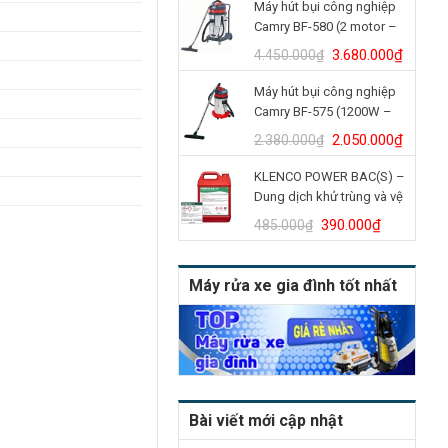
Máy hút bụi công nghiệp
là:
tại
Camry BF-580 (2 motor –
4.900.000₫.
là:
70L)
4.150.
Giá
Giá
3.680.000
₫
4.450.000
₫
gốc
hiện
Máy hút bụi công nghiệp
là:
tại
Camry BF-575 (1200W –
4.450.000₫.
là:
30L)
3.680.
Giá
Giá
2.050.000
₫
2.380.000
₫
gốc
hiện
KLENCO POWER BAC(S) –
là:
tại
Dung dịch khử trùng và vệ
2.380.000₫.
là:
sinh bồn cầu (Can 5L)
2.050.
Giá
Giá
390.000
₫
485.000
₫
gốc
hiện
là:
tại
Máy rửa xe gia đình tốt nhất
485.000₫.
là:
390.000₫
Bài viết mới cập nhật