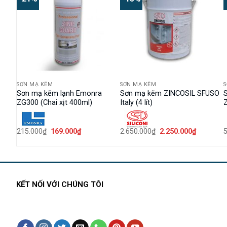
SƠN MẠ KẼM
SƠN MẠ KẼM
il
Sơn mạ kẽm lạnh Emonra
Sơn mạ kẽm ZINCOSIL SFUSO
ZG300 (Chai xịt 400ml)
Italy (4 lít)
Z
Giá
Giá
Giá
Giá
215.000
₫
169.000
₫
2.650.000
₫
2.250.000
₫
gốc
hiện
gốc
hiện
là:
tại
là:
tại
215.000₫.
là:
2.650.000₫.
là:
0₫.
169.000₫.
2.250.000
KẾT NỐI VỚI CHÚNG TÔI