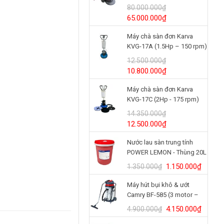
(24V/125Ah)
80.000.000
₫
Giá
Giá
65.000.000
₫
gốc
hiện
Máy chà sàn đơn Karva
là:
tại
KVG-17A (1.5Hp – 150 rpm)
80.000.000₫.
là:
65.000.000₫.
12.500.000
₫
Giá
Giá
10.800.000
₫
gốc
hiện
Máy chà sàn đơn Karva
là:
tại
KVG-17C (2Hp - 175 rpm)
12.500.000₫.
là:
10.800.000₫.
14.350.000
₫
Giá
Giá
12.500.000
₫
gốc
hiện
Nước lau sàn trung tính
là:
tại
POWER LEMON - Thùng 20L
14.350.000₫.
là:
12.500.000₫.
Giá
Giá
1.150.000
₫
1.350.000
₫
gốc
hiện
Máy hút bụi khô & ướt
là:
tại
Camry BF-585 (3 motor –
1.350.000₫.
là:
80L)
1.150.
Giá
Giá
4.150.000
₫
4.900.000
₫
gốc
hiện