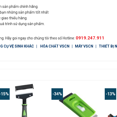
n sản phẩm chính hãng.
ho bạn những sản phẩm tốt nhất
c giao thiếu hàng.
quá trình sử dụng sản phẩm.
0919.247.911
g. Hãy goi ngay cho chúng tôi theo số Hotline:
G CỤ VỆ SINH KHÁC
|
HÓA CHẤT VSCN
|
MÁY VSCN
|
THIẾT BỊ
-15%
-34%
-13%