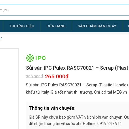
THƯƠNG HIỆU
CỬA HÀNG
SẢN PHẨM BÁN CHẠY
àn
Sủi sàn IPC Pulex RASC70021 – Scrap (Plast
Giá
265.000
₫
Giá
₫
390.000
gốc
hiện
là:
tại
Sủi sàn IPC Pulex RASC70021 – Scrap (Plastic Handle)
390.000₫.
là:
265.000₫.
khẩu từ Italy. Giá tốt nhất thị trường. Chỉ có tại MEG.vn
Thông tin vận chuyển:
Giá SP này chưa bao gồm VAT và chi phí vận chuyển. Quý
để nhận thông tin về cước phí. Hotline: 0919.247.911