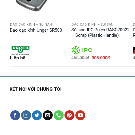
DAO CẠO KÍNH – SỦI SÀN
DAO CẠO KÍNH – SỦI SÀN
D
ế SK5
Sủi sàn IPC Pulex RASC70022
D
Dạo cạo kính Unger SR500
– Scrap (Plastic Handle)
Giá
Giá
Liên hệ
450.000
₫
305.000
₫
gốc
hiện
là:
tại
450.000₫.
là:
0₫.
305.000₫.
KẾT NỐI VỚI CHÚNG TÔI