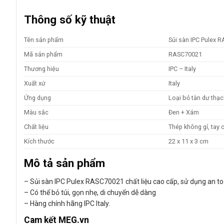
Thông số kỹ thuật
Tên sản phẩm
Sủi sàn IPC Pulex 
Mã sản phẩm
RASC70021
Thương hiệu
IPC – Italy
Xuất xứ
Italy
Ứng dụng
Loại bỏ tàn dư thạ
Màu sắc
Đen + Xám
Chất liệu
Thép không gỉ, tay
Kích thước
22 x 11 x 3 cm
Mô tả sản phẩm
– Sủi sàn IPC Pulex RASC70021 chất liệu cao cấp, sử dụng an to
– Có thể bỏ túi, gọn nhẹ, di chuyển dễ dàng
– Hàng chính hãng IPC Italy.
Cam kết MEG.vn