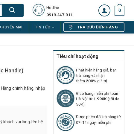
Hotline
0
0919.247.911
TRA CỨU ĐƠN HÀNG
KHUYẾN MẠI
TIN TỨC
Tiêu chí hoạt động
ic Handle)
Phát hiện hàng giả, bạn
trả hàng và nhận
thêm
200%
giá trị.
. Hàng chính hãng, nhập
Giao hàng miễn phí toàn
Hà Nội từ
1.990K
(tối đa
50K).
Được phép đổi trả hàng từ
 khách vui lòng liên hệ
07 -14 ngày miễn phí