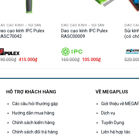
AO CẠO KÍNH – SỦI SÀN
DAO CẠO KÍNH – SỦI SÀN
DAO CẠO
ao cạo kính IPC Pulex
Dao cạo kính IPC Pulex
Sủi kí
RASC70042
RASC00009
(có chố
Giá
Giá
Giá
Giá
490.000
₫
415.000
₫
160.000
₫
105.000
₫
520.00
gốc
hiện
gốc
hiện
là:
tại
là:
tại
490.000₫.
là:
160.000₫.
là:
415.000₫.
105.000₫.
HỖ TRỢ KHÁCH HÀNG
VỀ MEGAPLUS
Các câu hỏi thường gặp
Giới thiệu về MEG
Hướng dẫn mua hàng
Dịch vụ
Chính sách kiểm hàng
Tuyển Dụng
Chính sách đổi trả hàng
Liên hệ hợp tác