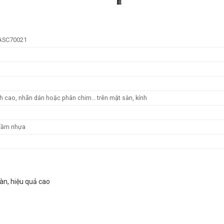
RASC70021
ch cao, nhãn dán hoặc phân chim… trên mặt sàn, kính
 cầm nhựa
àn, hiệu quả cao