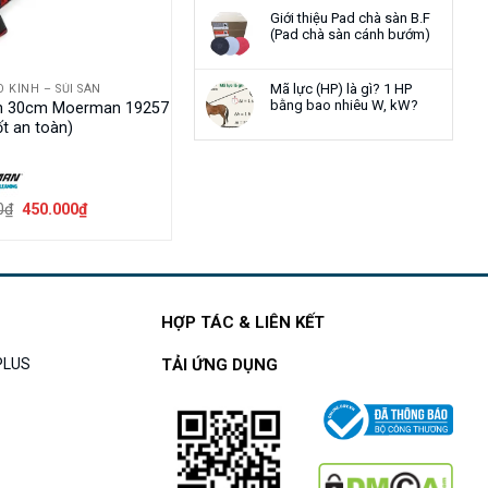
Giới thiệu Pad chà sàn B.F
(Pad chà sàn cánh bướm)
Mã lực (HP) là gì? 1 HP
 KÍNH – SỦI SÀN
bằng bao nhiêu W, kW?
nh 30cm Moerman 19257
t an toàn)
Giá
Giá
0
₫
450.000
₫
gốc
hiện
là:
tại
520.000₫.
là:
450.000₫.
HỢP TÁC & LIÊN KẾT
APLUS
TẢI ỨNG DỤNG