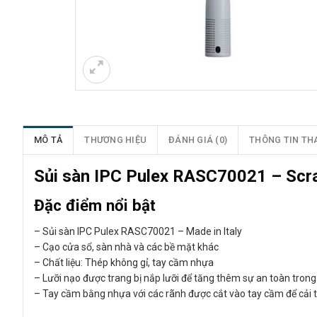
MÔ TẢ
THƯƠNG HIỆU
ĐÁNH GIÁ (0)
THÔNG TIN TH
Sủi sàn IPC Pulex RASC70021 – Scra
Đặc điểm nổi bật
– Sủi sàn IPC Pulex RASC70021 – Made in Italy
– Cạo cửa sổ, sàn nhà và các bề mặt khác
– Chất liệu: Thép không gỉ, tay cầm nhựa
– Lưỡi nạo được trang bị nắp lưỡi để tăng thêm sự an toàn trong
– Tay cầm bằng nhựa với các rãnh được cắt vào tay cầm để cải 