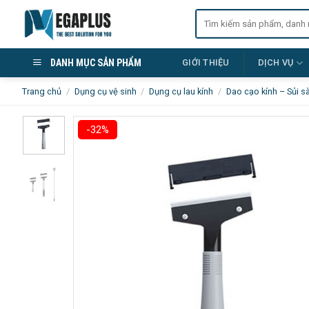
Skip
Tìm
to
kiếm:
content
DANH MỤC SẢN PHẨM
GIỚI THIỆU
DỊCH VỤ
Trang chủ
/
Dụng cụ vệ sinh
/
Dụng cụ lau kính
/
Dao cạo kính – Sủi s
-32%