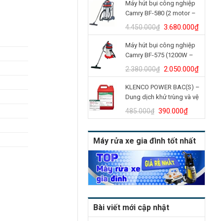
Máy hút bụi công nghiệp
là:
tại
Camry BF-580 (2 motor –
4.900.000₫.
là:
70L)
4.150.
Giá
Giá
3.680.000
₫
4.450.000
₫
gốc
hiện
Máy hút bụi công nghiệp
là:
tại
Camry BF-575 (1200W –
4.450.000₫.
là:
30L)
3.680.
Giá
Giá
2.050.000
₫
2.380.000
₫
gốc
hiện
KLENCO POWER BAC(S) –
là:
tại
Dung dịch khử trùng và vệ
2.380.000₫.
là:
sinh bồn cầu (Can 5L)
2.050.
Giá
Giá
390.000
₫
485.000
₫
gốc
hiện
là:
tại
Máy rửa xe gia đình tốt nhất
485.000₫.
là:
390.000₫
Bài viết mới cập nhật