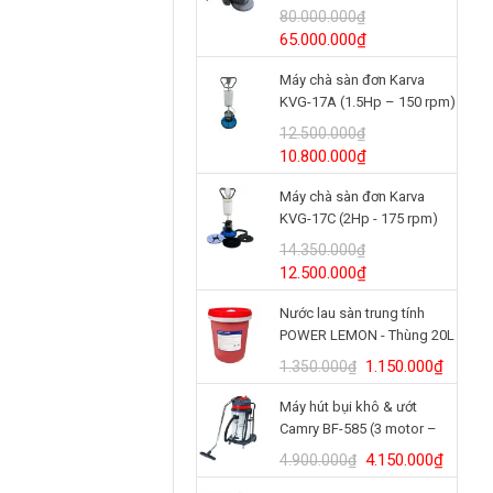
(24V/125Ah)
80.000.000
₫
Giá
Giá
65.000.000
₫
gốc
hiện
Máy chà sàn đơn Karva
là:
tại
KVG-17A (1.5Hp – 150 rpm)
80.000.000₫.
là:
65.000.000₫.
12.500.000
₫
Giá
Giá
10.800.000
₫
gốc
hiện
Máy chà sàn đơn Karva
là:
tại
KVG-17C (2Hp - 175 rpm)
12.500.000₫.
là:
10.800.000₫.
14.350.000
₫
Giá
Giá
12.500.000
₫
gốc
hiện
Nước lau sàn trung tính
là:
tại
POWER LEMON - Thùng 20L
14.350.000₫.
là:
12.500.000₫.
Giá
Giá
1.150.000
₫
1.350.000
₫
gốc
hiện
Máy hút bụi khô & ướt
là:
tại
Camry BF-585 (3 motor –
1.350.000₫.
là:
80L)
1.150.
Giá
Giá
4.150.000
₫
4.900.000
₫
gốc
hiện