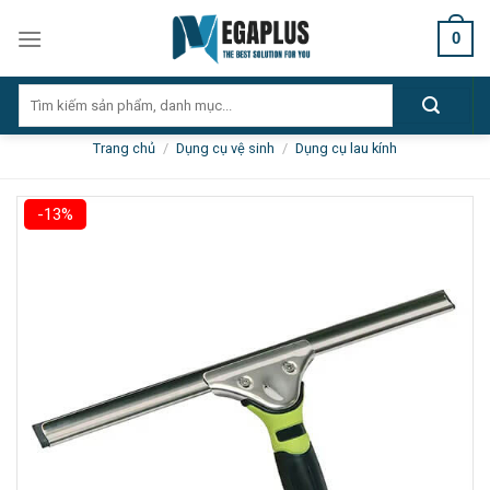
Skip
0
to
content
Tìm
kiếm:
Trang chủ
/
Dụng cụ vệ sinh
/
Dụng cụ lau kính
-13%