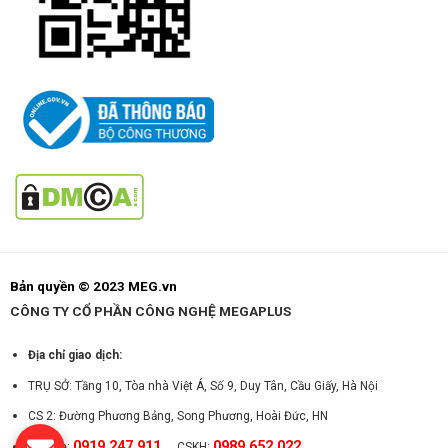
Bản quyền © 2023 MEG.vn
CÔNG TY CỔ PHẦN CÔNG NGHỆ MEGAPLUS
Địa chỉ giao dịch:
TRỤ SỞ: Tầng 10, Tòa nhà Việt Á, Số 9, Duy Tân, Cầu Giấy, Hà Nội
CS 2: Đường Phương Bảng, Song Phương, Hoài Đức, HN
0919.247.911
0989.652.022
Hotline:
CSKH: