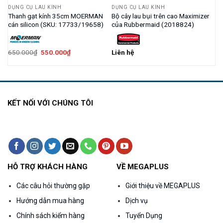
DỤNG CỤ LAU KÍNH
DỤNG CỤ LAU KÍNH
Thanh gạt kính 35cm MOERMAN
Bộ cây lau bụi trên cao Maximizer
cán silicon (SKU: 17733/19658)
của Rubbermaid (2018824)
Giá
Giá
650.000
₫
550.000
₫
Liên hệ
gốc
hiện
là:
tại
650.000₫.
là:
550.000₫.
KẾT NỐI VỚI CHÚNG TÔI
HỖ TRỢ KHÁCH HÀNG
VỀ MEGAPLUS
Các câu hỏi thường gặp
Giới thiệu về MEGAPLUS
Hướng dẫn mua hàng
Dịch vụ
Chính sách kiểm hàng
Tuyển Dụng