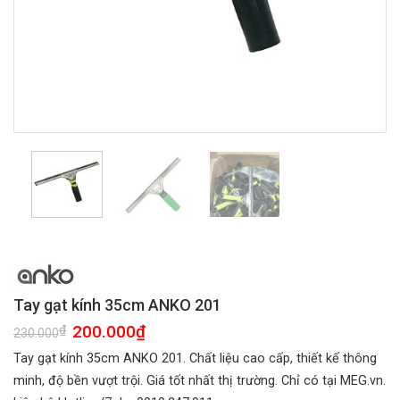
Tay gạt kính 35cm ANKO 201
Giá
200.000
₫
Giá
₫
230.000
gốc
hiện
là:
tại
Tay gạt kính 35cm ANKO 201. Chất liệu cao cấp, thiết kế thông
230.000₫.
là:
200.000₫.
minh, độ bền vượt trội. Giá tốt nhất thị trường. Chỉ có tại MEG.vn.