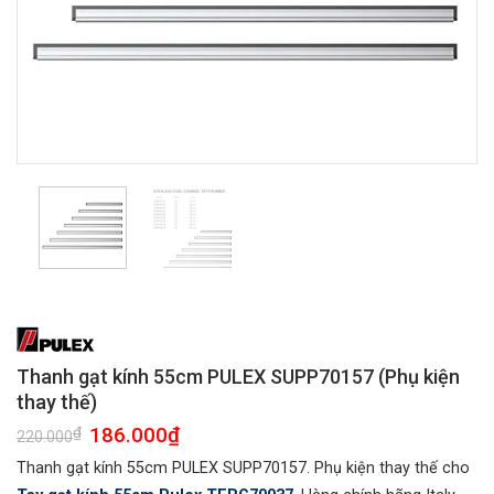
Thanh gạt kính 55cm PULEX SUPP70157 (Phụ kiện
thay thế)
Giá
186.000
₫
Giá
₫
220.000
gốc
hiện
là:
tại
Thanh gạt kính 55cm PULEX SUPP70157. Phụ kiện thay thế cho
220.000₫.
là:
186.000₫.