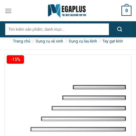
Skip
0
to
content
Tìm
kiếm:
Trang chủ
/
Dụng cụ vệ sinh
/
Dụng cụ lau kính
/
Tay gạt kính
-15%