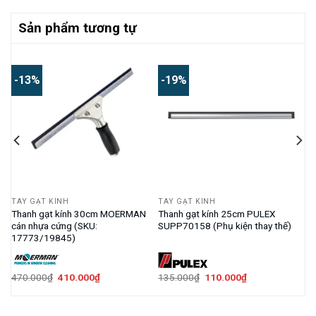
Sản phẩm tương tự
-13%
-19%
TAY GẠT KÍNH
TAY GẠT KÍNH
Thanh gạt kính 30cm MOERMAN
Thanh gạt kính 25cm PULEX
cán nhựa cứng (SKU:
SUPP70158 (Phụ kiện thay thế)
17773/19845)
Giá
Giá
Giá
Giá
470.000
₫
410.000
₫
135.000
₫
110.000
₫
gốc
hiện
gốc
hiện
là:
tại
là:
tại
470.000₫.
là:
135.000₫.
là:
410.000₫.
110.000₫.