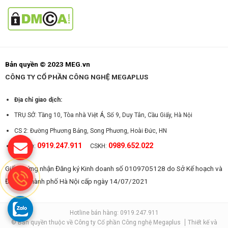
Bản quyền © 2023 MEG.vn
CÔNG TY CỔ PHẦN CÔNG NGHỆ MEGAPLUS
Địa chỉ giao dịch:
TRỤ SỞ: Tầng 10, Tòa nhà Việt Á, Số 9, Duy Tân, Cầu Giấy, Hà Nội
CS 2: Đường Phương Bảng, Song Phương, Hoài Đức, HN
0919.247.911
0989.652.022
Hotline:
CSKH:
Giấy chứng nhận Đăng ký Kinh doanh số 0109705128 do Sở Kế hoạch và
Đầu tư Thành phố Hà Nội cấp ngày 14/07/2021
Hotline bán hàng: 0919.247.911
© Bản quyền thuộc về Công ty Cổ phần Công nghệ Megaplus
Thiết kế và