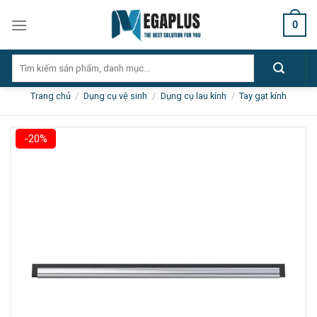
Skip
0
to
content
Tìm
kiếm:
Trang chủ
/
Dụng cụ vệ sinh
/
Dụng cụ lau kính
/
Tay gạt kính
-20%