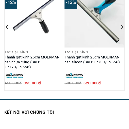
-12%
-13%
TAY GẠT KÍNH
TAY GẠT KÍNH
p
Thanh gạt kính 25cm MOERMAN
Thanh gạt kính 25cm MOERMAN
cán nhựa cứng (SKU:
cán silicon (SKU: 17733/19656)
17773/19656)
Giá
Giá
Giá
Giá
450.000
₫
395.000
₫
600.000
₫
520.000
₫
gốc
hiện
gốc
hiện
là:
tại
là:
tại
450.000₫.
là:
600.000₫.
là:
395.000₫.
520.000₫.
KẾT NỐI VỚI CHÚNG TÔI