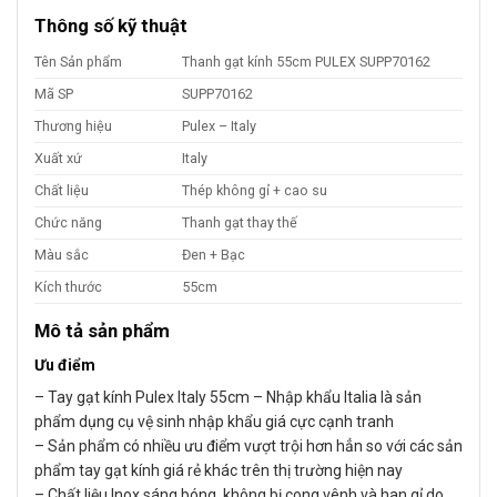
Thông số kỹ thuật
Tên Sản phẩm
Thanh gạt kính 55cm PULEX SUPP70162
Mã SP
SUPP70162
Thương hiệu
Pulex – Italy
Xuất xứ
Italy
Chất liệu
Thép không gỉ + cao su
Chức năng
Thanh gạt thay thế
Màu sắc
Đen + Bạc
Kích thước
55cm
Mô tả sản phẩm
Ưu điểm
– Tay gạt kính Pulex Italy 55cm – Nhập khẩu Italia là sản
phẩm dụng cụ vệ sinh nhập khẩu giá cực cạnh tranh
– Sản phẩm có nhiều ưu điểm vượt trội hơn hẳn so với các sản
phẩm tay gạt kính giá rẻ khác trên thị trường hiện nay
– Chất liệu Inox sáng bóng, không bị cong vênh và han gỉ do