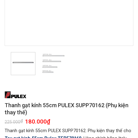
Thanh gạt kính 55cm PULEX SUPP70162 (Phụ kiện
thay thế)
Giá
180.000
₫
Giá
₫
225.000
gốc
hiện
là:
tại
Thanh gạt kính 55cm PULEX SUPP70162. Phụ kiện thay thế cho
225.000₫.
là:
180.000₫.