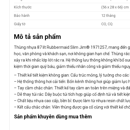
Kích thước
(56 x 28 x 66) cm
Bảo hành
12 tháng
Giấy tờ
CO, CQ
Mô tả sản phẩm
Thùng nhựa 87 lít Rubbermaid Slim Jim® 1971257, mang đến giải 
học, văn phòng và khách sạn, nơi không gian hạn chế. Thùng rác t
xảy ra khi nhấc lớp lót rác ra. Hệ thống lưu thông không khí bổ s
kiệm thời gian quý báu, giảm thiểu nhân công và giảm thiểu ngu
– Thiết kế tiết kiệm không gian: Cấu trúc mỏng, lý tưởng cho cá
– Hệ thống thông hơi cải tiến: Bốn kênh thông hơi giúp giảm lực 
– Tay cầm chắc chắn: Thiết kế tay cầm an toàn trên miệng và đ
– Dễ thay túi rác: Dây buộc túi tích hợp giúp cố định túi và tiết kiệ
– Chất liệu nhựa cao cấp, bền bỉ: Được làm từ nhựa resin chất l
– Kết cấu chắc chắn: Viền thùng được gia cố cùng với thiết kế c
Sản phẩm khuyên dùng mua thêm