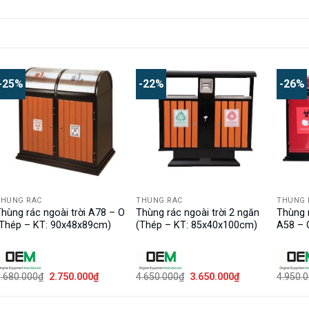
-25%
-22%
-26%
THÙNG RÁC
THÙNG RÁC
THÙNG 
hùng rác ngoài trời A78 – O
Thùng rác ngoài trời 2 ngăn
Thùng r
(Thép – KT: 90x48x89cm)
(Thép – KT: 85x40x100cm)
A58 – 
Giá
Giá
Giá
Giá
.680.000
₫
2.750.000
₫
4.650.000
₫
3.650.000
₫
4.950.
gốc
hiện
gốc
hiện
là:
tại
là:
tại
3.680.000₫.
là:
4.650.000₫.
là: