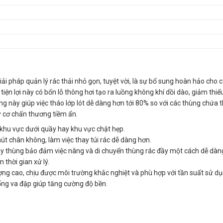
pháp quản lý rác thải nhỏ gọn, tuyệt vời, là sự bổ sung hoàn hảo cho 
iện lợi này có bốn lỗ thông hơi tạo ra luồng không khí dồi dào, giảm thi
ung này giúp việc tháo lớp lót dễ dàng hơn tới 80% so với các thùng chứa 
y cơ chấn thương tiềm ẩn.
c khu vực dưới quầy hay khu vực chật hẹp.
hút chân không, làm việc thay túi rác dễ dàng hơn.
áy thùng bảo đảm việc nâng và di chuyển thùng rác đầy một cách dễ dàn
m thời gian xử lý.
ượng cao, chịu được môi trường khắc nghiệt và phù hợp với tần suất sử d
hống va đập giúp tăng cường độ bền.