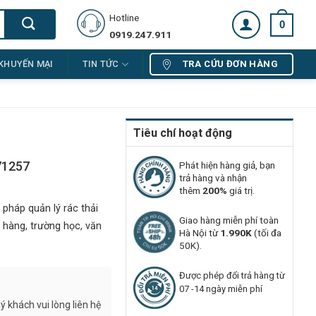
Hotline
0
0919.247.911
TRA CỨU ĐƠN HÀNG
KHUYẾN MẠI
TIN TỨC
Tiêu chí hoạt động
71257
Phát hiện hàng giả, bạn
trả hàng và nhận
thêm
200%
giá trị.
pháp quản lý rác thải
Giao hàng miễn phí toàn
 hàng, trường học, văn
Hà Nội từ
1.990K
(tối đa
50K).
Được phép đổi trả hàng từ
07 -14 ngày miễn phí
 khách vui lòng liên hệ