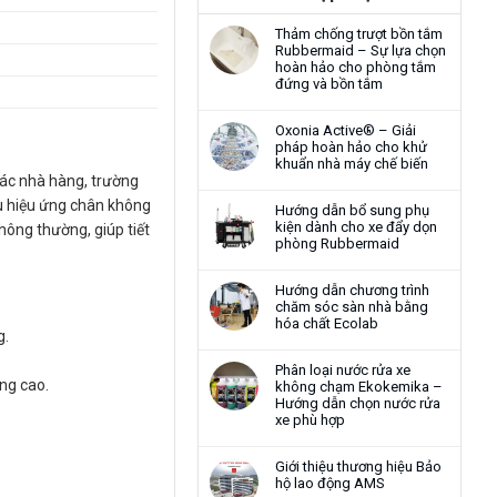
Thảm chống trượt bồn tắm
Rubbermaid – Sự lựa chọn
hoàn hảo cho phòng tắm
đứng và bồn tắm
Oxonia Active® – Giải
pháp hoàn hảo cho khử
khuẩn nhà máy chế biến
các nhà hàng, trường
ểu hiệu ứng chân không
Hướng dẫn bổ sung phụ
kiện dành cho xe đẩy dọn
thông thường, giúp tiết
phòng Rubbermaid
Hướng dẫn chương trình
chăm sóc sàn nhà bằng
hóa chất Ecolab
g.
Phân loại nước rửa xe
ụng cao.
không chạm Ekokemika –
Hướng dẫn chọn nước rửa
xe phù hợp
Giới thiệu thương hiệu Bảo
hộ lao động AMS