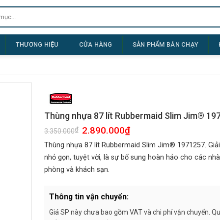
THƯƠNG HIỆU
CỬA HÀNG
SẢN PHẨM BÁN CHẠY
Thùng nhựa 87 lít Rubbermaid Slim Jim® 19
Giá
2.890.000
₫
Giá
₫
3.350.000
gốc
hiện
là:
tại
Thùng nhựa 87 lít Rubbermaid Slim Jim® 1971257. Giải 
3.350.000₫.
là:
2.890.000₫.
nhỏ gọn, tuyệt vời, là sự bổ sung hoàn hảo cho các nhà
phòng và khách sạn.
Thông tin vận chuyển:
Giá SP này chưa bao gồm VAT và chi phí vận chuyển. Quý