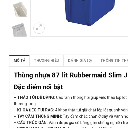
MÔ TẢ
THƯƠNG HIỆU
ĐÁNH GIÁ (0)
THÔNG TIN TH
Thùng nhựa 87 lít Rubbermaid Slim
Đặc điểm nổi bật
– THÁO TÚI DỄ DÀNG:
Các rãnh thông hơi giúp việc tháo lớp ló
thương lưng
– KHÓA ĐEO TÚI RÁC:
4 khóa thắt túi giữ chặt lớp lót quanh và
– TAY CẦM THÔNG MINH:
Tay cầm chắc chắn ở đáy và vành hộp
– CẤU TRÚC GÂN:
Vành được gia cố bằng gân chống nghiền tron