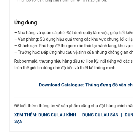
– Phù hợp với cả thùng chứa Slim Jim® 16 và 23 gallon.
Ứng dụng
– Nhà hàng và quán cà phê: Đặt dưới quầy làm việc, giúp tiết ki
– Văn phòng: Sử dụng hiệu quả trong các khu vực chung, lối đi l
– Khách sạn: Phù hợp để thu gom rác thải tại hành lang, khu vực
– Trường học: Đáp ứng nhu cầu vệ sinh của những không gian c
Rubbermaid, thương hiệu hàng đầu từ Hoa Kỳ, nổi tiếng với các 
trên thế giới tin dùng nhờ độ bền và thiết kế thông minh.
Download Catalogue: Thùng đựng đồ vận c
Để biết thêm thông tin về sản phẩm cũng như đặt hàng chính hãn
XEM THÊM:
DỤNG CỤ LAU KÍNH
|
DỤNG CỤ LAU SÀN
|
DỤN
SẠN