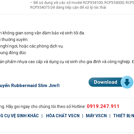
– Để sử dụng với các số model RCP354100; RCP354000; RCP
RCP354075 Dễ dàng tiếp cận để xử lý rác thải
ệm không gian song vẫn đảm bảo vệ sinh tối đa.
ại thường xuyên.
 nghỉ ngơi, hoặc các phòng dịch vụ.
hung đông đúc.
sản phẩm nhựa cao cấp và dụng cụ vệ sinh cho gia đình và công nghiệp. 
huyển Rubbermaid Slim Jim®
0919.247.911
g. Hãy goi ngay cho chúng tôi theo số Hotline:
G CỤ VỆ SINH KHÁC
|
HÓA CHẤT VSCN
|
MÁY VSCN
|
THIẾT BỊ