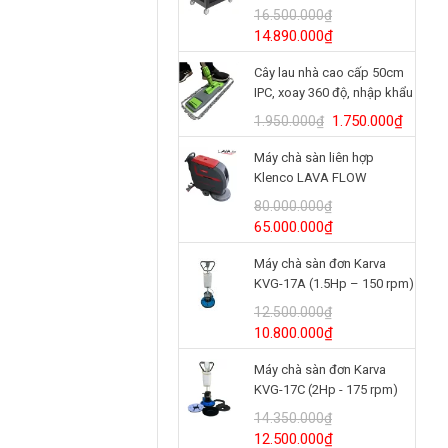
BRUTE® 3 tầng
16.500.000
₫
Model/SKU: 2196862
Giá
Giá
14.890.000
₫
gốc
hiện
Cây lau nhà cao cấp 50cm
là:
tại
IPC, xoay 360 độ, nhập khẩu
16.500.000₫.
là:
Italy
14.890.000₫.
Giá
Giá
1.750.000
₫
1.950.000
₫
gốc
hiện
Máy chà sàn liên hợp
là:
tại
Klenco LAVA FLOW
1.950.000₫.
là:
(24V/125Ah)
1.750.
80.000.000
₫
Giá
Giá
65.000.000
₫
gốc
hiện
Máy chà sàn đơn Karva
là:
tại
KVG-17A (1.5Hp – 150 rpm)
80.000.000₫.
là:
65.000.000₫.
12.500.000
₫
Giá
Giá
10.800.000
₫
gốc
hiện
Máy chà sàn đơn Karva
là:
tại
KVG-17C (2Hp - 175 rpm)
12.500.000₫.
là:
10.800.000₫.
14.350.000
₫
Giá
Giá
12.500.000
₫