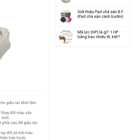
Giới thiệu Pad chà sàn B.F
(Pad chà sàn cánh bướm)
Mã lực (HP) là gì? 1 HP
bằng bao nhiêu W, kW?
che giấu rác khỏi tầm
hể thay đổi màu sắc
 sinh.
ề phía sau để giấu rác
thay đổi và mã màu.
phiên bản trước