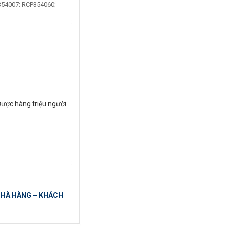
354007; RCP354060;
Được hàng triệu người
 NHÀ HÀNG – KHÁCH