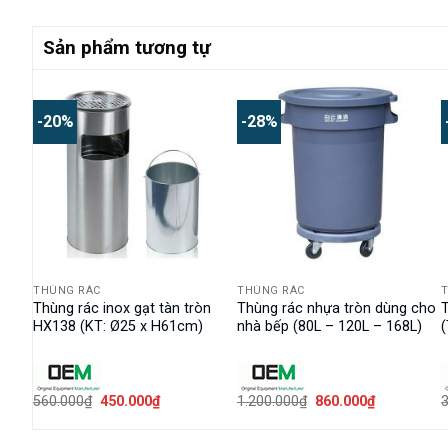
Sản phẩm tương tự
-20%
-28%
THÙNG RÁC
THÙNG RÁC
A
Thùng rác inox gạt tàn tròn
Thùng rác nhựa tròn dùng cho
T
HX138 (KT: Ø25 x H61cm)
nhà bếp (80L – 120L – 168L)
Giá
Giá
Giá
Giá
560.000
₫
450.000
₫
1.200.000
₫
860.000
₫
3
n
gốc
hiện
gốc
hiện
là:
tại
là:
tại
560.000₫.
là:
1.200.000₫.
là: