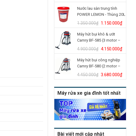
gốc
hiện
Nước lau sàn trung tính
là:
tại
POWER LEMON - Thùng 20L
14.350.000₫.
là:
12.500.000₫.
Giá
Giá
1.150.000
₫
1.350.000
₫
gốc
hiện
Máy hút bụi khô & ướt
là:
tại
Camry BF-585 (3 motor –
1.350.000₫.
là:
80L)
1.150.
Giá
Giá
4.150.000
₫
4.900.000
₫
gốc
hiện
Máy hút bụi công nghiệp
là:
tại
Camry BF-580 (2 motor –
4.900.000₫.
là:
70L)
4.150.
Giá
Giá
3.680.000
₫
4.450.000
₫
gốc
hiện
là:
tại
Máy rửa xe gia đình tốt nhất
4.450.000₫.
là:
3.680.
Bài viết mới cập nhật