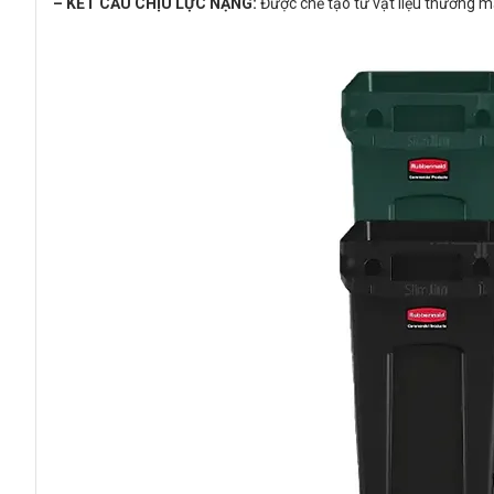
– KẾT CẤU CHỊU LỰC NẶNG:
Được chế tạo từ vật liệu thương mạ