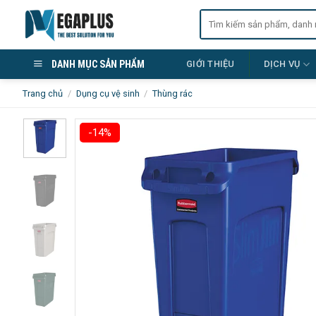
Skip
Tìm
to
kiếm:
content
DANH MỤC SẢN PHẨM
GIỚI THIỆU
DỊCH VỤ
Trang chủ
/
Dụng cụ vệ sinh
/
Thùng rác
-14%