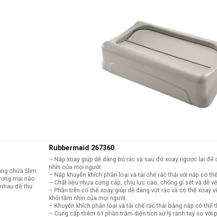
Rubbermaid 267360
– Nắp xoay giúp dễ dàng bỏ rác và sau đó xoay ngược lại để 
nhìn của mọi người
ùng chứa Slim
– Nắp khuyến khích phân loại và tái chế rác thải với nắp có t
hương mại nào.
– Chất liệu nhựa cứng cáp, chịu lực cao, chống gỉ sét và dễ vệ
 nhau để thu
– Phần trên có thể xoay giúp dễ dàng vứt rác và có thể xoay v
khỏi tầm nhìn của mọi người.
– Khuyến khích phân loại và tái chế rác thải bằng nắp có thể 
– Cung cấp thêm 61 phần trăm diện tích xử lý rảnh tay so với 