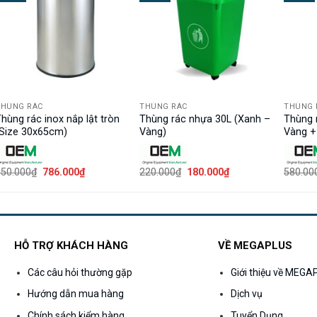
THÙNG RÁC
THÙNG RÁC
THÙNG 
hùng rác inox nắp lật tròn
Thùng rác nhựa 30L (Xanh –
Thùng 
(Size 30x65cm)
Vàng)
Vàng +
Giá
Giá
Giá
Giá
950.000
₫
786.000
₫
220.000
₫
180.000
₫
580.00
gốc
hiện
gốc
hiện
là:
tại
là:
tại
950.000₫.
là:
220.000₫.
là:
₫.
786.000₫.
180.000₫.
HỖ TRỢ KHÁCH HÀNG
VỀ MEGAPLUS
Các câu hỏi thường gặp
Giới thiệu về MEG
Hướng dẫn mua hàng
Dịch vụ
Chính sách kiểm hàng
Tuyển Dụng