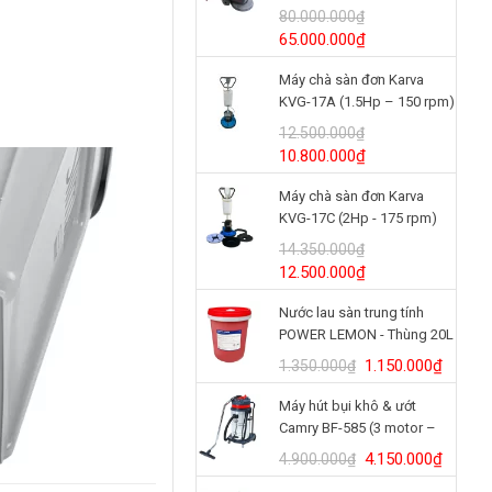
(24V/125Ah)
80.000.000
₫
Giá
Giá
65.000.000
₫
gốc
hiện
Máy chà sàn đơn Karva
là:
tại
KVG-17A (1.5Hp – 150 rpm)
80.000.000₫.
là:
65.000.000₫.
12.500.000
₫
Giá
Giá
10.800.000
₫
gốc
hiện
Máy chà sàn đơn Karva
là:
tại
KVG-17C (2Hp - 175 rpm)
12.500.000₫.
là:
10.800.000₫.
14.350.000
₫
Giá
Giá
12.500.000
₫
gốc
hiện
Nước lau sàn trung tính
là:
tại
POWER LEMON - Thùng 20L
14.350.000₫.
là:
12.500.000₫.
Giá
Giá
1.150.000
₫
1.350.000
₫
gốc
hiện
Máy hút bụi khô & ướt
là:
tại
Camry BF-585 (3 motor –
1.350.000₫.
là:
80L)
1.150.
Giá
Giá
4.150.000
₫
4.900.000
₫
gốc
hiện