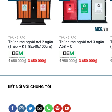
THÙNG RÁC
THÙNG RÁC
C
Thùng rác ngoài trời 2 ngăn
Thùng rác ngoài trời 3 ngăn
T
ả gỗ)
(Thép – KT: 85x40x100cm)
A58 – O
Giá
Giá
Giá
Giá
4.650.000
₫
3.650.000
₫
4.950.000
₫
3.650.000
₫
n
gốc
hiện
gốc
hiện
là:
tại
là:
tại
4.650.000₫.
là:
4.950.000₫.
là:
90.000₫.
3.650.000₫.
3.650.000
KẾT NỐI VỚI CHÚNG TÔI