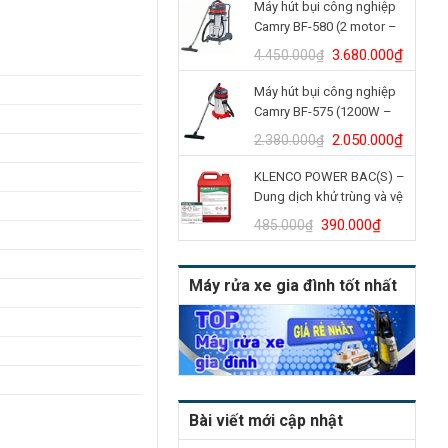
Máy hút bụi công nghiệp
là:
tại
Camry BF-580 (2 motor –
4.900.000₫.
là:
70L)
4.150.
Giá
Giá
3.680.000
₫
4.450.000
₫
gốc
hiện
Máy hút bụi công nghiệp
là:
tại
Camry BF-575 (1200W –
4.450.000₫.
là:
30L)
3.680.
Giá
Giá
2.050.000
₫
2.380.000
₫
gốc
hiện
KLENCO POWER BAC(S) –
là:
tại
Dung dịch khử trùng và vệ
2.380.000₫.
là:
sinh bồn cầu (Can 5L)
2.050.
Giá
Giá
390.000
₫
485.000
₫
gốc
hiện
là:
tại
Máy rửa xe gia đình tốt nhất
485.000₫.
là:
390.000₫
Bài viết mới cập nhật