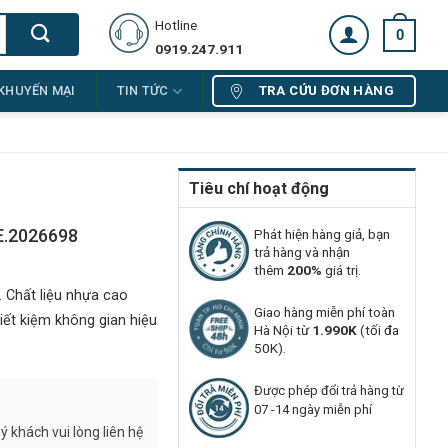
Hotline
0
0919.247.911
TRA CỨU ĐƠN HÀNG
KHUYẾN MẠI
TIN TỨC
Tiêu chí hoạt động
E.2026698
Phát hiện hàng giả, bạn
trả hàng và nhận
thêm
200%
giá trị.
 Chất liệu nhựa cao
Giao hàng miễn phí toàn
Tiết kiệm không gian hiệu
Hà Nội từ
1.990K
(tối đa
50K).
Được phép đổi trả hàng từ
07 -14 ngày miễn phí
 khách vui lòng liên hệ