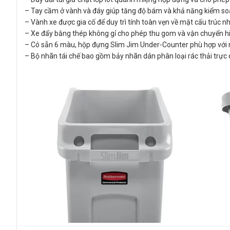
– Tay cầm ở vành và đáy giúp tăng độ bám và khả năng kiểm soá
– Vành xe được gia cố để duy trì tính toàn vẹn về mặt cấu trúc n
– Xe đẩy bằng thép không gỉ cho phép thu gom và vận chuyển hi
– Có sẵn 6 màu, hộp đựng Slim Jim Under-Counter phù hợp với 
– Bộ nhãn tái chế bao gồm bảy nhãn dán phân loại rác thải trực q