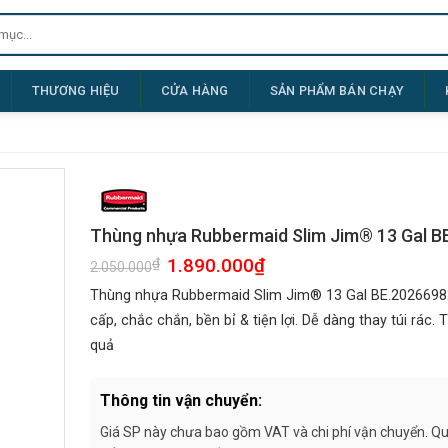
THƯƠNG HIỆU
CỬA HÀNG
SẢN PHẨM BÁN CHẠY
Thùng nhựa Rubbermaid Slim Jim® 13 Gal B
Giá
1.890.000
₫
Giá
₫
2.050.000
gốc
hiện
là:
tại
Thùng nhựa Rubbermaid Slim Jim® 13 Gal BE.2026698.
2.050.000₫.
là:
1.890.000₫.
cấp, chắc chắn, bền bỉ & tiện lợi. Dễ dàng thay túi rác. 
quả
Thông tin vận chuyển:
Giá SP này chưa bao gồm VAT và chi phí vận chuyển. Quý