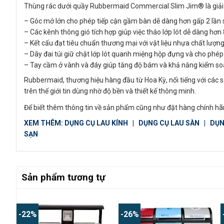
Thùng rác dưới quầy Rubbermaid Commercial Slim Jim® là giải p
– Góc mở lớn cho phép tiếp cận gầm bàn dễ dàng hơn gấp 2 lần
– Các kênh thông gió tích hợp giúp việc tháo lớp lót dễ dàng hơ
– Kết cấu đạt tiêu chuẩn thương mại với vật liệu nhựa chất lượng
– Dây đai túi giữ chặt lớp lót quanh miệng hộp đựng và cho phép 
– Tay cầm ở vành và đáy giúp tăng độ bám và khả năng kiểm soá
Rubbermaid, thương hiệu hàng đầu từ Hoa Kỳ, nổi tiếng với các 
trên thế giới tin dùng nhờ độ bền và thiết kế thông minh.
Để biết thêm thông tin về sản phẩm cũng như đặt hàng chính hãn
XEM THÊM:
DỤNG CỤ LAU KÍNH
|
DỤNG CỤ LAU SÀN
|
DỤN
SẠN
Sản phẩm tương tự
-22%
-26%