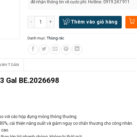
để nhận thông tin về cước phí. Hotline: 0919.247.911
Số lượng
Thêm vào giỏ hàng
Danh mục:
Thùng rác
ANH TOÁN
13 Gal BE.2026698
 so với các hộp đựng mỏng thông thường.
n 80%, cải thiện năng suất và giảm nguy cơ chấn thương cho công nhân.
 cao.
thay lớp lót nhanh chóng, không bị thắt nút.