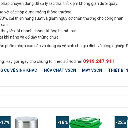
háp chuyên dụng để xử lý rác thải tiết kiệm không gian dưới quầy.
 so với các hộp đựng mỏng thông thường.
n 80%, cải thiện năng suất và giảm nguy cơ chấn thương cho công nhân.
 cao.
thay lớp lót nhanh chóng, không bị thắt nút.
t khi nâng và đổ đầy thùng chứa.
sản phẩm nhựa cao cấp và dụng cụ vệ sinh cho gia đình và công nghiệp. 
0919.247.911
g. Hãy goi ngay cho chúng tôi theo số Hotline:
G CỤ VỆ SINH KHÁC
|
HÓA CHẤT VSCN
|
MÁY VSCN
|
THIẾT BỊ
-17%
-18%
-22%