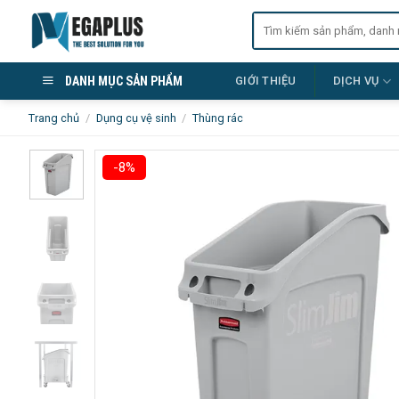
Skip
Tìm
to
kiếm:
content
DANH MỤC SẢN PHẨM
GIỚI THIỆU
DỊCH VỤ
Trang chủ
/
Dụng cụ vệ sinh
/
Thùng rác
-8%