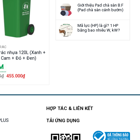
Giới thiệu Pad chà sàn B.F
(Pad chà sàn cánh bướm)
Mã lực (HP) là gì? 1 HP
bằng bao nhiêu W, kW?
RÁC
rác nhựa 120L (Xanh +
 Cam + Đỏ + Đen)
Giá
Giá
0
₫
455.000
₫
gốc
hiện
là:
tại
580.000₫.
là:
455.000₫.
HỢP TÁC & LIÊN KẾT
APLUS
TẢI ỨNG DỤNG