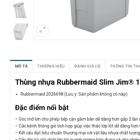
MÔ TẢ
THƯƠNG HIỆU
ĐÁNH GIÁ (0)
THÔNG TIN TH
Thùng nhựa Rubbermaid Slim Jim® 
Rubbermaid 2026698 (Lưu ý: Sản phẩm không có nắp)
Đặc điểm nổi bật
– Góc mở lớn cho phép tiếp cận gầm bàn dễ dàng hơn gấp 2 lần
– Các kênh thông gió tích hợp giúp việc tháo lớp lót dễ dàng hơ
– Kết cấu đạt tiêu chuẩn thương mại với vật liệu nhựa chất lượng
– Dây đai túi giữ chặt lớp lót quanh miệng hộp đựng và cho phép 