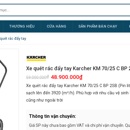
THƯƠNG HIỆU
CỬA HÀNG
SẢN PHẨM BÁN CHẠY
quét rác đẩy tay
Xe quét rác đẩy tay Karcher KM 70/25 C BP 2
Giá
48.900.000
₫
Giá
₫
59.000.000
gốc
hiện
là:
tại
Xe quét rác đẩy tay Karcher KM 70/25 C BP 2SB (Pin lit
59.000.000₫.
là:
48.900.000₫.
sạch lên đến 3920 (m²/h). Phù hợp với nhu cầu vệ sinh 
cũng như ngoài trời
Thông tin vận chuyển:
Giá SP này chưa bao gồm VAT và chi phí vận chuyển. Quý