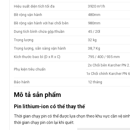
Hiệu suất diện tích tối đa
3920 m²/h
Bề rộng vận hành
480mm
Bề rộng vận hành với hai chổi bên
980mm
Dung tích bình chứa gộp/thuần
45 / 20l
Trọng lượng
32 kg
Trọng lượng, sãn sàng vận hành
38,7 Kg
Kích thước bao bì (D x R x C)
795 / 400 / 935 mm
2x Chổi bên Karcher PN 2
Phụ kiện tiêu chuẩn
1x Chổi chính Karcher PN 6
Bảo hành
12 tháng
Mô tả sản phẩm
Pin lithium-ion có thể thay thế
Thời gian chạy pin có thể được lựa chọn theo khu vực cần vệ sinh
thời gian chạy pin còn lại khi quét.