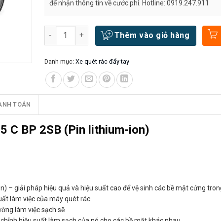
để nhận thông tin về cước phí. Hotline: 0919.247.911
Số lượng
Thêm vào giỏ hàng
Danh mục:
Xe quét rác đẩy tay
ANH TOÁN
5 C BP 2SB (Pin lithium-ion)
) – giải pháp hiệu quả và hiệu suất cao để vệ sinh các bề mặt cứng tron
uất làm việc của máy quét rác
rường làm việc sạch sẽ
u chỉnh hiệu suất làm sạch của nó cho các bề mặt khác nhau