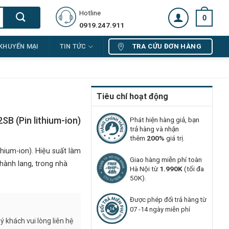
Hotline
0
0919.247.911
TRA CỨU ĐƠN HÀNG
KHUYẾN MẠI
TIN TỨC
Tiêu chí hoạt động
SB (Pin lithium-ion)
Phát hiện hàng giả, bạn
trả hàng và nhận
thêm
200%
giá trị.
hium-ion). Hiệu suất làm
Giao hàng miễn phí toàn
hành lang, trong nhà
Hà Nội từ
1.990K
(tối đa
50K).
Được phép đổi trả hàng từ
07 -14 ngày miễn phí
 khách vui lòng liên hệ