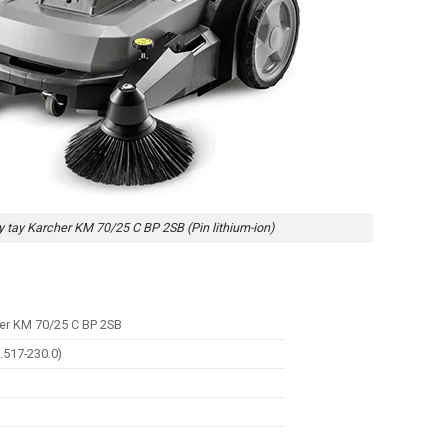
y tay Karcher KM 70/25 C BP 2SB (Pin lithium-ion)
her KM 70/25 C BP 2SB
.517-230.0)