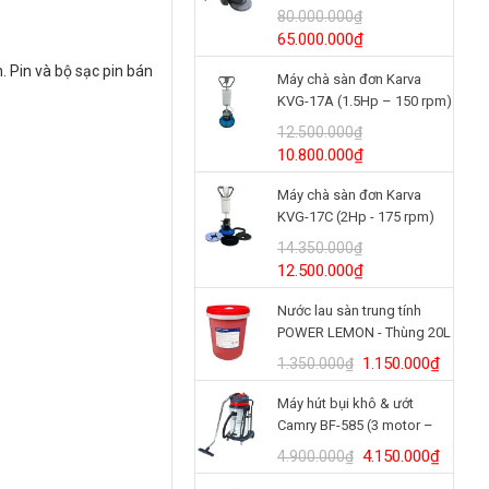
(24V/125Ah)
80.000.000
₫
Giá
Giá
65.000.000
₫
gốc
hiện
. Pin và bộ sạc pin bán
Máy chà sàn đơn Karva
là:
tại
KVG-17A (1.5Hp – 150 rpm)
80.000.000₫.
là:
65.000.000₫.
12.500.000
₫
Giá
Giá
10.800.000
₫
gốc
hiện
Máy chà sàn đơn Karva
là:
tại
KVG-17C (2Hp - 175 rpm)
12.500.000₫.
là:
10.800.000₫.
14.350.000
₫
Giá
Giá
12.500.000
₫
gốc
hiện
Nước lau sàn trung tính
là:
tại
POWER LEMON - Thùng 20L
14.350.000₫.
là:
12.500.000₫.
Giá
Giá
1.150.000
₫
1.350.000
₫
gốc
hiện
Máy hút bụi khô & ướt
là:
tại
Camry BF-585 (3 motor –
1.350.000₫.
là:
80L)
1.150.
Giá
Giá
4.150.000
₫
4.900.000
₫
gốc
hiện