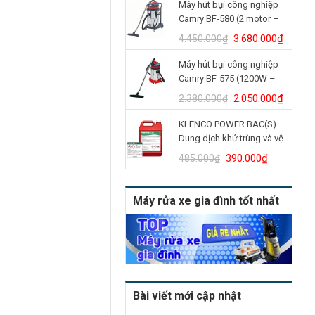
Máy hút bụi công nghiệp
là:
tại
Camry BF-580 (2 motor –
4.900.000₫.
là:
70L)
4.150.
Giá
Giá
3.680.000
₫
4.450.000
₫
gốc
hiện
Máy hút bụi công nghiệp
là:
tại
Camry BF-575 (1200W –
4.450.000₫.
là:
30L)
3.680.
Giá
Giá
2.050.000
₫
2.380.000
₫
gốc
hiện
KLENCO POWER BAC(S) –
là:
tại
Dung dịch khử trùng và vệ
2.380.000₫.
là:
sinh bồn cầu (Can 5L)
2.050.
Giá
Giá
390.000
₫
485.000
₫
gốc
hiện
là:
tại
Máy rửa xe gia đình tốt nhất
485.000₫.
là:
390.000₫
Bài viết mới cập nhật