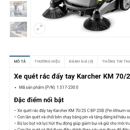
MÔ TẢ
THƯƠNG HIỆU
ĐÁNH GIÁ (0)
THÔNG TIN TH
Xe quét rác đẩy tay Karcher KM 70/2
Mã sản phẩm (P/N): 1.517-230.0
Đặc điểm nổi bật
– Xe quét rác đẩy tay Karcher KM 70/25 C BP 2SB (Pin lithium-ion
– Con lăn quét và chổi bên chạy bằng pin và tăng đáng kể hiệu s
– Bộ lọc bọt với lực hút thụ động giúp giảm bụi và giữ cho môi t
– Con lăn quét có thể được điều chỉnh theo sáu giai đoạn để điề