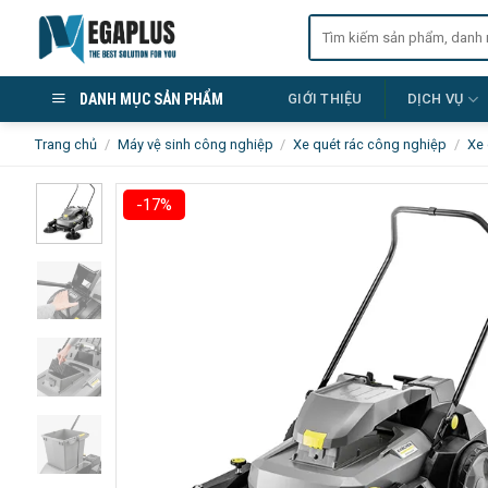
Skip
Tìm
to
kiếm:
content
DANH MỤC SẢN PHẨM
GIỚI THIỆU
DỊCH VỤ
Trang chủ
/
Máy vệ sinh công nghiệp
/
Xe quét rác công nghiệp
/
Xe 
-17%