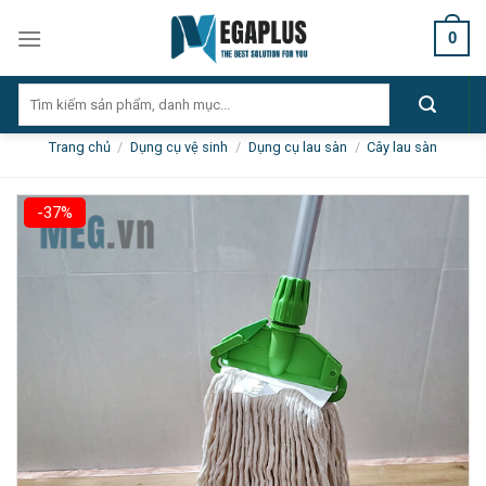
Skip
0
to
content
Tìm
kiếm:
Trang chủ
/
Dụng cụ vệ sinh
/
Dụng cụ lau sàn
/
Cây lau sàn
-37%