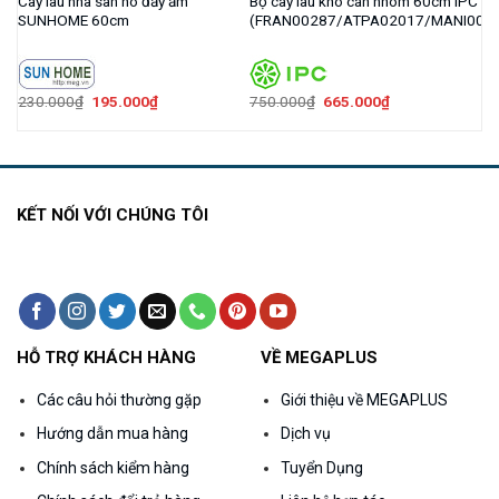
n
Cây lau nhà san hô đẩy ẩm
Bộ cây lau khô cán nhôm 60cm IPC
SUNHOME 60cm
(FRAN00287/ATPA02017/MANI000
Giá
Giá
Giá
Giá
230.000
₫
195.000
₫
750.000
₫
665.000
₫
gốc
hiện
gốc
hiện
là:
tại
là:
tại
230.000₫.
là:
750.000₫.
là:
000₫.
195.000₫.
665.000₫.
KẾT NỐI VỚI CHÚNG TÔI
HỖ TRỢ KHÁCH HÀNG
VỀ MEGAPLUS
Các câu hỏi thường gặp
Giới thiệu về MEGAPLUS
Hướng dẫn mua hàng
Dịch vụ
Chính sách kiểm hàng
Tuyển Dụng