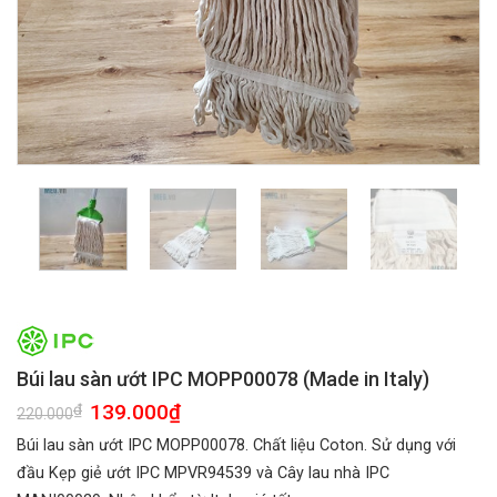
Búi lau sàn ướt IPC MOPP00078 (Made in Italy)
Giá
139.000
₫
Giá
₫
220.000
gốc
hiện
là:
tại
Búi lau sàn ướt IPC MOPP00078. Chất liệu Coton. Sử dụng với
220.000₫.
là:
139.000₫.
đầu Kẹp giẻ ướt IPC MPVR94539 và Cây lau nhà IPC