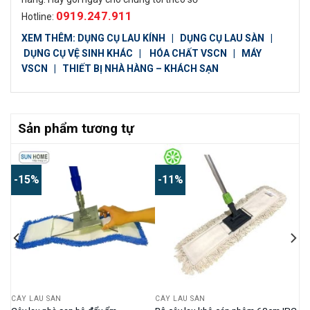
0919.247.911
Hotline:
XEM THÊM:
DỤNG CỤ LAU KÍNH
|
DỤNG CỤ LAU SÀN
|
DỤNG CỤ VỆ SINH KHÁC
|
HÓA CHẤT VSCN
|
MÁY
VSCN
|
THIẾT BỊ NHÀ HÀNG – KHÁCH SẠN
Sản phẩm tương tự
-15%
-11%
CÂY LAU SÀN
CÂY LAU SÀN