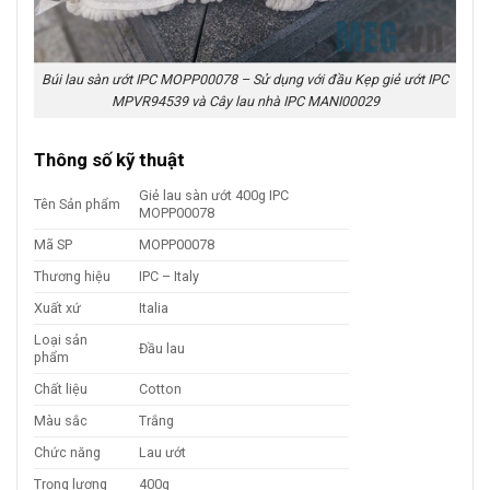
Búi lau sàn ướt IPC MOPP00078 – Sử dụng với đầu Kẹp giẻ ướt IPC
MPVR94539 và Cây lau nhà IPC MANI00029
Thông số kỹ thuật
Giẻ lau sàn ướt 400g IPC
Tên Sản phẩm
MOPP00078
Mã SP
MOPP00078
Thương hiệu
IPC – Italy
Xuất xứ
Italia
Loại sản
Đầu lau
phẩm
Chất liệu
Cotton
Màu sắc
Trắng
Chức năng
Lau ướt
Trọng lượng
400g