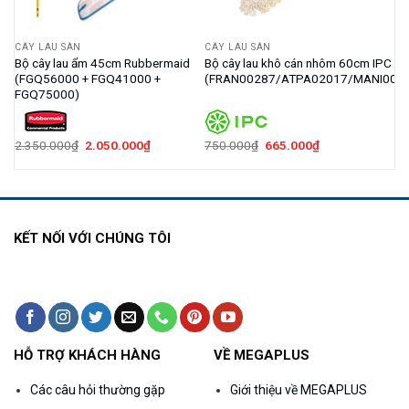
CÂY LAU SÀN
CÂY LAU SÀN
BC
Bộ cây lau ẩm 45cm Rubbermaid
Bộ cây lau khô cán nhôm 60cm IPC
(FGQ56000 + FGQ41000 +
(FRAN00287/ATPA02017/MANI000
FGQ75000)
Giá
Giá
Giá
Giá
2.350.000
₫
2.050.000
₫
750.000
₫
665.000
₫
gốc
hiện
gốc
hiện
là:
tại
là:
tại
2.350.000₫.
là:
750.000₫.
là:
2.050.000₫.
665.000₫.
KẾT NỐI VỚI CHÚNG TÔI
HỖ TRỢ KHÁCH HÀNG
VỀ MEGAPLUS
Các câu hỏi thường gặp
Giới thiệu về MEGAPLUS