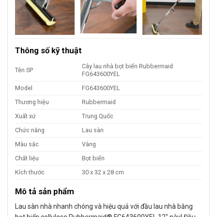
Thông số kỹ thuật
Cây lau nhà bọt biển Rubbermaid
Tên SP
FG643600YEL
Model
FG643600YEL
Thương hiệu
Rubbermaid
Xuất xứ
Trung Quốc
Chức năng
Lau sàn
Màu sắc
Vàng
Chất liệu
Bọt biển
Kích thước
30 x 32 x 28 cm
Mô tả sản phẩm
Lau sàn nhà nhanh chóng và hiệu quả với đầu lau nhà bằng
bọt biển cellulose Rubbermaid® FG643600YEL 12″ này! Đầu