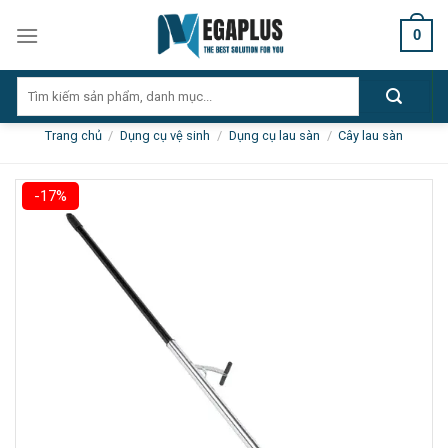
Skip
0
to
content
Tìm
kiếm:
Trang chủ
/
Dụng cụ vệ sinh
/
Dụng cụ lau sàn
/
Cây lau sàn
-17%