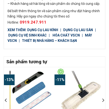
– Khách hàng sẽ hài lòng về sản phẩm do chúng tôi cung cấp.
Để biết thêm thông tin về sản phẩm cũng như đặt hàng chính
hãng. Hãy goi ngay cho chúng tôi theo số
0919.247.911
Hotline:
XEM THÊM:
DỤNG CỤ LAU KÍNH
|
DỤNG CỤ LAU SÀN
|
DỤNG CỤ VỆ SINH KHÁC
|
HÓA CHẤT VSCN
|
MÁY
VSCN
|
THIẾT BỊ NHÀ HÀNG – KHÁCH SẠN
Sản phẩm tương tự
-13%
-11%