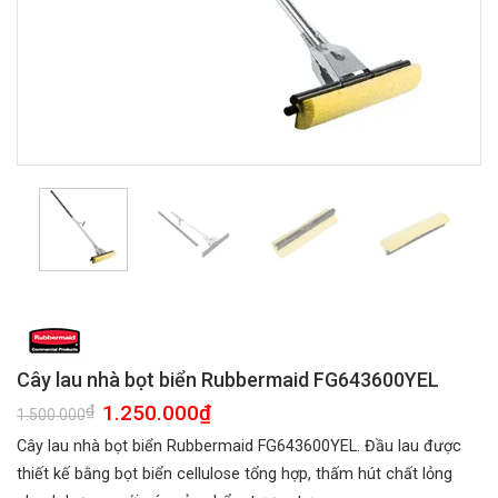
Cây lau nhà bọt biển Rubbermaid FG643600YEL
Giá
1.250.000
₫
Giá
₫
1.500.000
gốc
hiện
là:
tại
Cây lau nhà bọt biển Rubbermaid FG643600YEL. Đầu lau được
1.500.000₫.
là:
1.250.000₫.
thiết kế bằng bọt biển cellulose tổng hợp, thấm hút chất lỏng