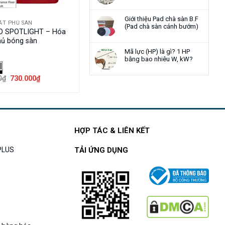
Giới thiệu Pad chà sàn B.F
ẤT PHỦ SÀN
(Pad chà sàn cánh bướm)
O SPOTLIGHT – Hóa
hủ bóng sàn
Mã lực (HP) là gì? 1 HP
bằng bao nhiêu W, kW?
Giá
Giá
0
₫
730.000
₫
gốc
hiện
là:
tại
850.000₫.
là:
730.000₫.
HỢP TÁC & LIÊN KẾT
APLUS
TẢI ỨNG DỤNG