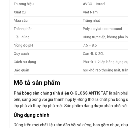
Thương hiệu
AVCO – Israel
Xuất xứ
Việt Nam
Màu sắc
Trắng nhạt
Thành phần
Poly acrylate compound
Liều dùng
Dùng trực tiếp, không pha l
Nồng độ pH
7.5 – 8.5
Quy cách
Can 4L & 20L
Cách sử dụng
Phủ từ 1 -2 lớp bằng dụng 
Bảo quản
nơi khô ráo thoáng mát, trán
Mô tả sản phẩm
Phủ bóng sàn chống tĩnh điện Q-GLOSS ANTISTAT
là sản phẩ
bền, sáng bóng với giá thành hợp lý. Đồng thời là chất phủ bóng 
lớp phủ và thay lớp phủ mới. Sản phẩm đang được phân phối với 
Ứng dụng chính
Dùng trên mọi chất liệu sàn đàn hồi và cứng, bao gồm nhựa, nh