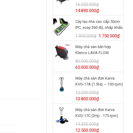
BRUTE® 3 tầng
16.500.000
₫
Model/SKU: 2196862
Giá
Giá
14.890.000
₫
gốc
hiện
Cây lau nhà cao cấp 50cm
là:
tại
IPC, xoay 360 độ, nhập khẩu
16.500.000₫.
là:
Italy
14.890.000₫.
Giá
Giá
1.750.000
₫
1.950.000
₫
gốc
hiện
Máy chà sàn liên hợp
là:
tại
Klenco LAVA FLOW
1.950.000₫.
là:
(24V/125Ah)
1.750.
80.000.000
₫
Giá
Giá
65.000.000
₫
gốc
hiện
Máy chà sàn đơn Karva
là:
tại
KVG-17A (1.5Hp – 150 rpm)
80.000.000₫.
là:
65.000.000₫.
12.500.000
₫
Giá
Giá
10.800.000
₫
gốc
hiện
Máy chà sàn đơn Karva
là:
tại
KVG-17C (2Hp - 175 rpm)
12.500.000₫.
là:
10.800.000₫.
14.350.000
₫
Giá
Giá
12.500.000
₫