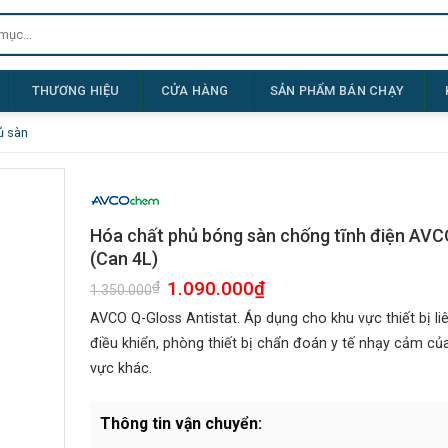
THƯƠNG HIỆU
CỬA HÀNG
SẢN PHẨM BÁN CHẠY
ủ sàn
Hóa chất phủ bóng sàn chống tĩnh điện AVC
(Can 4L)
Giá
1.090.000
₫
Giá
₫
1.350.000
gốc
hiện
là:
tại
AVCO Q-Gloss Antistat. Áp dụng cho khu vực thiết bị liê
1.350.000₫.
là:
1.090.000₫.
điều khiển, phòng thiết bị chẩn đoán y tế nhạy cảm củ
vực khác.
Thông tin vận chuyển: