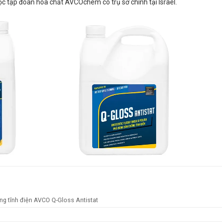
c tập đoàn hóa chất AVCOchem có trụ sở chính tại Israel.
g tĩnh điện AVCO Q-Gloss Antistat