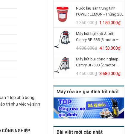
gốc
hiện
Nước lau sàn trung tính
là:
tại
POWER LEMON - Thùng 20L
14.350.000₫.
là:
12.500.000₫.
Giá
Giá
1.150.000
₫
1.350.000
₫
gốc
hiện
Máy hút bụi khô & ướt
là:
tại
Camry BF-585 (3 motor –
1.350.000₫.
là:
80L)
1.150.
Giá
Giá
4.150.000
₫
4.900.000
₫
gốc
hiện
Máy hút bụi công nghiệp
là:
tại
Camry BF-580 (2 motor –
4.900.000₫.
là:
70L)
4.150.
Giá
Giá
3.680.000
₫
4.450.000
₫
gốc
hiện
là:
tại
Máy rửa xe gia đình tốt nhất
4.450.000₫.
là:
sàn 1 lớp phủ bóng
3.680.
o trì như việc vệ sinh
 CÔNG NGHIỆP.
Bài viết mới cập nhật