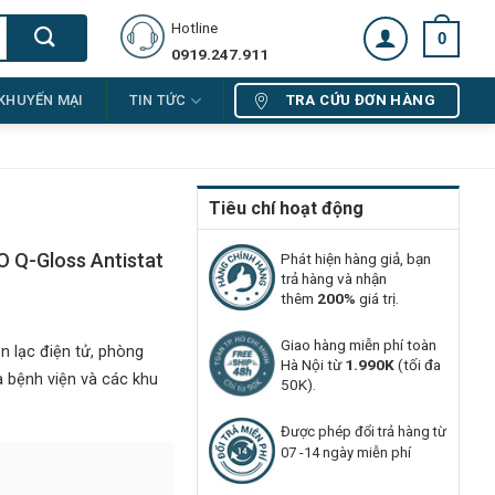
Hotline
0
0919.247.911
TRA CỨU ĐƠN HÀNG
KHUYẾN MẠI
TIN TỨC
Tiêu chí hoạt động
O Q-Gloss Antistat
Phát hiện hàng giả, bạn
trả hàng và nhận
thêm
200%
giá trị.
Giao hàng miễn phí toàn
n lạc điện tử, phòng
Hà Nội từ
1.990K
(tối đa
a bệnh viện và các khu
50K).
Được phép đổi trả hàng từ
07 -14 ngày miễn phí