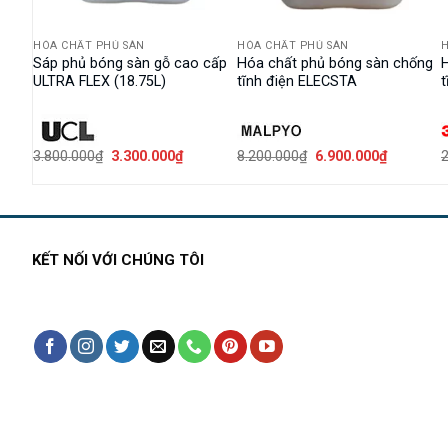
HÓA CHẤT PHỦ SÀN
HÓA CHẤT PHỦ SÀN
H
Sáp phủ bóng sàn gỗ cao cấp
Hóa chất phủ bóng sàn chống
or
ULTRA FLEX (18.75L)
tĩnh điện ELECSTA
t
Giá
Giá
Giá
Giá
3.800.000
₫
3.300.000
₫
8.200.000
₫
6.900.000
₫
2
n
gốc
hiện
gốc
hiện
là:
tại
là:
tại
3.800.000₫.
là:
8.200.000₫.
là:
20.000₫.
3.300.000₫.
6.900.000
KẾT NỐI VỚI CHÚNG TÔI