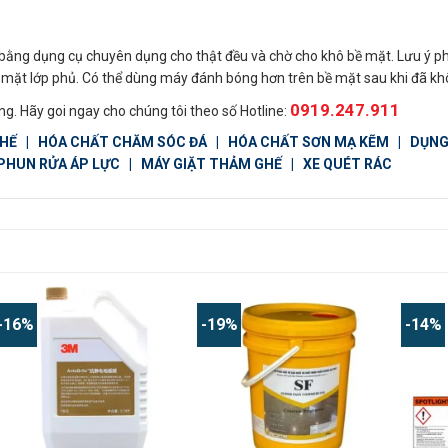
bằng dụng cụ chuyên dụng cho thật đều và chờ cho khô bề mặt. Lưu ý phủ
bề mặt lớp phủ. Có thể dùng máy đánh bóng hơn trên bề mặt sau khi đã kh
0919.247.911
g. Hãy goi ngay cho chúng tôi theo số Hotline:
GHẾ
|
HÓA CHẤT CHĂM SÓC ĐÁ
|
HÓA CHẤT SƠN MẠ KẼM
|
DỤNG
PHUN RỬA ÁP LỰC
|
MÁY GIẶT THẢM GHẾ
|
XE QUÉT RÁC
-16%
-19%
-14%