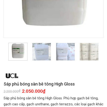
Sáp phủ bóng sàn bê tông High Gloss
Giá
2.050.000
₫
Giá
₫
2.200.000
gốc
hiện
là:
tại
Sáp phủ bóng sàn bê tông High Gloss. Phù hợp gạch bê tông,
2.200.000₫.
là:
2.050.000₫.
gạch cao cấp, gạch urethane, gạch terrazzo, các loại gạch khác