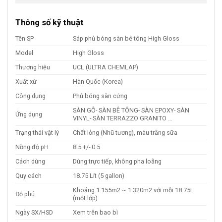
Thông số kỹ thuật
Tên SP
Sáp phủ bóng sàn bê tông High Gloss
Model
High Gloss
Thương hiệu
UCL (ULTRA CHEMLAP)
Xuất xứ
Hàn Quốc (Korea)
Công dụng
Phủ bóng sàn cứng
SÀN GỖ- SÀN BÊ TÔNG- SÀN EPOXY- SÀN
Ứng dụng
VINYL- SÀN TERRAZZO GRANITO …
Trạng thái vật lý
Chất lỏng (Nhũ tương), màu trắng sữa
Nồng độ pH
8.5 +/- 0.5
Cách dùng
Dùng trực tiếp, không pha loãng
Quy cách
18.75 Lít (5 gallon)
Khoảng 1.155m2 ~ 1.320m2 với mỗi 18.75L
Độ phủ
(một lớp)
Ngày SX/HSD
Xem trên bao bì