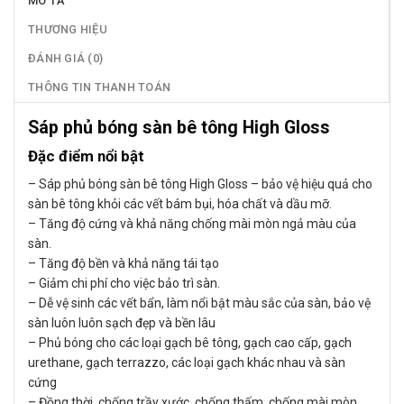
MÔ TẢ
THƯƠNG HIỆU
ĐÁNH GIÁ (0)
THÔNG TIN THANH TOÁN
Sáp phủ bóng sàn bê tông High Gloss
Đặc điểm nổi bật
– Sáp phủ bóng sàn bê tông High Gloss – bảo vệ hiệu quả cho
sàn bê tông khỏi các vết bám bụi, hóa chất và dầu mỡ.
– Tăng độ cứng và khả năng chống mài mòn ngả màu của
sàn.
– Tăng độ bền và khả năng tái tạo
– Giảm chi phí cho việc bảo trì sàn.
– Dễ vệ sinh các vết bẩn, làm nổi bật màu sắc của sàn, bảo vệ
sàn luôn luôn sạch đẹp và bền lâu
– Phủ bóng cho các loại gạch bê tông, gạch cao cấp, gạch
urethane, gạch terrazzo, các loại gạch khác nhau và sàn
cứng
– Đồng thời, chống trầy xước, chống thấm, chống mài mòn,