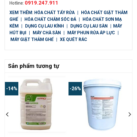
0919.247.911
Hotline:
XEM THÊM:
HÓA CHẤT TẨY RỬA
|
HÓA CHẤT GIẶT THẢM
GHẾ
|
HÓA CHẤT CHĂM SÓC ĐÁ
|
HÓA CHẤT SƠN MẠ
KẼM
|
DỤNG CỤ LAU KÍNH
|
DỤNG CỤ LAU SÀN
|
MÁY
HÚT BỤI
|
MÁY CHÀ SÀN
|
MÁY PHUN RỬA ÁP LỰC
|
MÁY GIẶT THẢM GHẾ
|
XE QUÉT RÁC
Sản phẩm tương tự
-14%
-26%