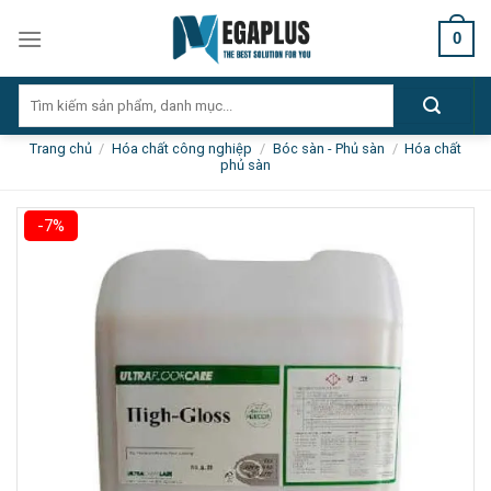
Skip
0
to
content
Tìm
kiếm:
Trang chủ
/
Hóa chất công nghiệp
/
Bóc sàn - Phủ sàn
/
Hóa chất
phủ sàn
-7%