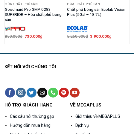
HÓA CHẤT PHỦ SÀN
HÓA CHẤT PHỦ SÀN
Goodmaid Pro GMP 0283
Chất phủ bóng sàn Ecolab Vision
SUPERIOR – Hóa chất phủ bóng
Plus (5Gal – 18.7L)
sàn
Giá
Giá
Giá
Giá
850.000
₫
730.000
₫
5.250.000
₫
3.900.000
₫
gốc
hiện
gốc
hiện
là:
tại
là:
tại
850.000₫.
là:
5.250.000₫.
là:
000₫.
730.000₫.
3.900.000₫.
KẾT NỐI VỚI CHÚNG TÔI
HỖ TRỢ KHÁCH HÀNG
VỀ MEGAPLUS
Các câu hỏi thường gặp
Giới thiệu về MEGAPLUS
Hướng dẫn mua hàng
Dịch vụ