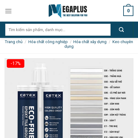
Skip
0
to
content
Tìm
kiếm:
Trang chủ
/
Hóa chất công nghiệp
/
Hóa chất xây dựng
/
Keo chuyên
dụng
-17%