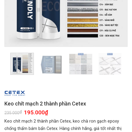
Keo chít mạch 2 thành phần Cetex
Giá
195.000
₫
Giá
₫
235.000
gốc
hiện
là:
tại
Keo chít mạch 2 thành phần Cetex, keo chà ron gạch epoxy
235.000₫.
là:
195.000₫.
chống thấm bám bẩn Cetex. Hàng chính hãng, giá tốt nhất thị