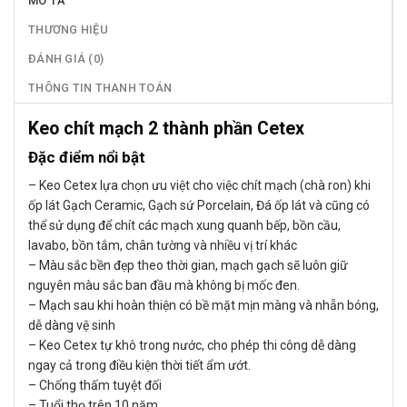
MÔ TẢ
THƯƠNG HIỆU
ĐÁNH GIÁ (0)
THÔNG TIN THANH TOÁN
Keo chít mạch 2 thành phần Cetex
Đặc điểm nổi bật
– Keo Cetex lựa chọn ưu việt cho việc chít mạch (chà ron) khi
ốp lát Gạch Ceramic, Gạch sứ Porcelain, Đá ốp lát và cũng có
thể sử dụng để chít các mạch xung quanh bếp, bồn cầu,
lavabo, bồn tắm, chân tường và nhiều vị trí khác
– Màu sắc bền đẹp theo thời gian, mạch gạch sẽ luôn giữ
nguyên màu sắc ban đầu mà không bị mốc đen.
– Mạch sau khi hoàn thiện có bề mặt mịn màng và nhẵn bóng,
dễ dàng vệ sinh
– Keo Cetex tự khô trong nước, cho phép thi công dễ dàng
ngay cả trong điều kiện thời tiết ẩm ướt.
– Chống thấm tuyệt đối
– Tuổi thọ trên 10 năm.