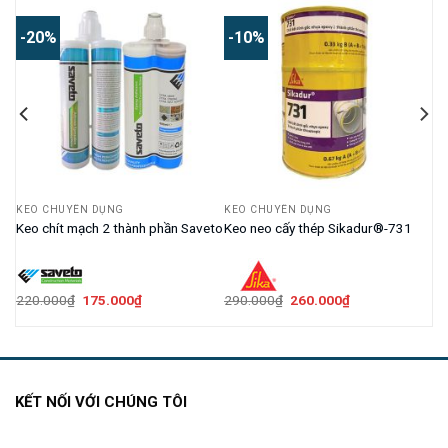
-20%
-10%
KEO CHUYÊN DỤNG
KEO CHUYÊN DỤNG
wan
Keo chít mạch 2 thành phần Saveto
Keo neo cấy thép Sikadur®-731
Giá
Giá
Giá
Giá
220.000
₫
175.000
₫
290.000
₫
260.000
₫
gốc
hiện
gốc
hiện
là:
tại
là:
tại
220.000₫.
là:
290.000₫.
là:
175.000₫.
260.000₫.
KẾT NỐI VỚI CHÚNG TÔI