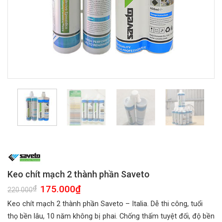
Keo chít mạch 2 thành phần Saveto
Giá
175.000
₫
Giá
₫
220.000
gốc
hiện
là:
tại
Keo chít mạch 2 thành phần Saveto – Italia. Dễ thi công, tuổi
220.000₫.
là:
175.000₫.
thọ bền lâu, 10 năm không bị phai. Chống thấm tuyệt đối, độ bền