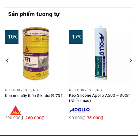
Sản phẩm tương tự
-10%
-17%
KEO CHUYÊN DỤNG
KEO CHUYÊN DỤNG
wan
Keo Silicone Apollo A500 – 300ml
Keo neo cấy thép Sikadur®-731
(Nhiều màu)
Giá
Giá
Giá
Giá
290.000
₫
260.000
₫
90.000
₫
75.000
₫
gốc
hiện
gốc
hiện
là:
tại
là:
tại
290.000₫.
là:
90.000₫.
là:
260.000₫.
75.000₫.