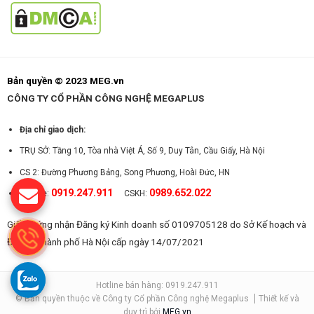
Bản quyền © 2023 MEG.vn
CÔNG TY CỔ PHẦN CÔNG NGHỆ MEGAPLUS
Địa chỉ giao dịch:
TRỤ SỞ: Tầng 10, Tòa nhà Việt Á, Số 9, Duy Tân, Cầu Giấy, Hà Nội
CS 2: Đường Phương Bảng, Song Phương, Hoài Đức, HN
0919.247.911
0989.652.022
Hotline:
CSKH:
Giấy chứng nhận Đăng ký Kinh doanh số 0109705128 do Sở Kế hoạch và
Đầu tư Thành phố Hà Nội cấp ngày 14/07/2021
Hotline bán hàng: 0919.247.911
© Bản quyền thuộc về Công ty Cổ phần Công nghệ Megaplus
Thiết kế và
duy trì bởi
MEG.vn