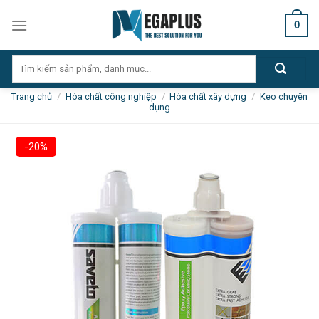
Skip
0
to
content
Tìm
kiếm:
Trang chủ
/
Hóa chất công nghiệp
/
Hóa chất xây dựng
/
Keo chuyên
dụng
-20%