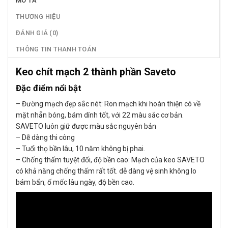
MÔ TẢ
THƯƠNG HIỆU
ĐÁNH GIÁ (0)
THÔNG TIN THANH TOÁN
Keo chít mạch 2 thành phần Saveto
Đặc điểm nổi bật
– Đường mạch đẹp sắc nét​: Ron mạch khi hoàn thiện có về
mặt nhẵn bóng, bám dính tốt, với 22 màu sắc cơ bản.
SAVETO luôn giữ được màu sắc nguyên bản
– Dễ dàng thi công
– Tuổi thọ bền lâu, 10 năm không bị phai.
– Chống thấm tuyệt đối, độ bền cao: Mạch của keo SAVETO
có khả năng chống thấm rất tốt. dễ dàng vệ sinh không lo
bám bẩn, ố mốc lâu ngày, độ bền cao.