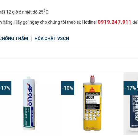
0
ất 12 giờ ở nhiệt độ 25
C.
0919.247.911
 hãng. Hãy goi ngay cho chúng tôi theo số Hotline:
để
 CHỐNG THẤM
|
HÓA CHẤT VSCN
-17%
-10%
-17%