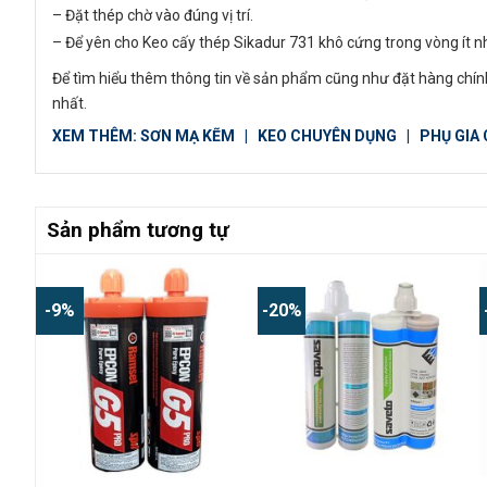
– Đặt thép chờ vào đúng vị trí.
– Để yên cho Keo cấy thép Sikadur 731 khô cứng trong vòng ít nh
Để tìm hiểu thêm thông tin về sản phẩm cũng như đặt hàng chính
nhất.
XEM THÊM:
SƠN MẠ KẼM
|
KEO CHUYÊN DỤNG
|
PHỤ GIA
Sản phẩm tương tự
-9%
-20%