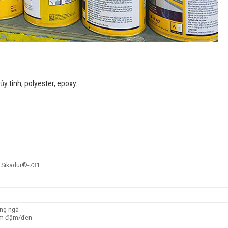
y tinh, polyester, epoxy..
 Sikadur®-731
ắng ngà
ám đậm/đen