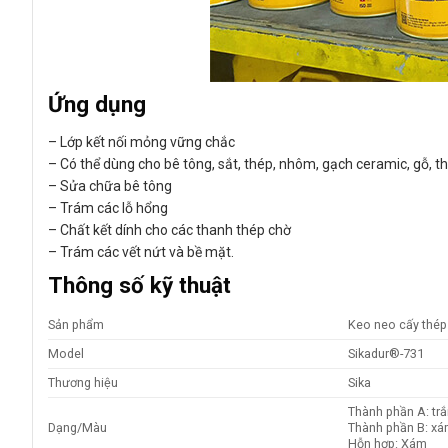
Ứng dụng
– Lớp kết nối mỏng vững chắc
– Có thể dùng cho bê tông, sắt, thép, nhôm, gạch ceramic, gỗ, thủ
– Sửa chữa bê tông
– Trám các lỗ hổng
– Chất kết dính cho các thanh thép chờ
– Trám các vết nứt và bề mặt.
Thông số kỹ thuật
Sản phẩm
Keo neo cấy thép
Model
Sikadur®-731
Thương hiệu
Sika
Thành phần A: tr
Dạng/Màu
Thành phần B: x
Hỗn hợp: Xám