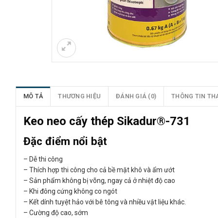
MÔ TẢ
THƯƠNG HIỆU
ĐÁNH GIÁ (0)
THÔNG TIN TH
Keo neo cấy thép Sikadur®-731
Đặc điểm nổi bật
– Dễ thi công
– Thích hợp thi công cho cả bề mặt khô và ẩm ướt
– Sản phẩm không bị võng, ngay cả ở nhiệt độ cao
– Khi đông cứng không co ngót
– Kết dính tuyệt hảo với bê tông và nhiều vật liệu khác.
– Cường độ cao, sớm