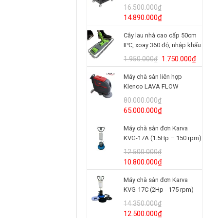
BRUTE® 3 tầng
16.500.000
₫
Model/SKU: 2196862
Giá
Giá
14.890.000
₫
gốc
hiện
Cây lau nhà cao cấp 50cm
là:
tại
IPC, xoay 360 độ, nhập khẩu
16.500.000₫.
là:
Italy
14.890.000₫.
Giá
Giá
1.750.000
₫
1.950.000
₫
gốc
hiện
Máy chà sàn liên hợp
là:
tại
Klenco LAVA FLOW
1.950.000₫.
là:
(24V/125Ah)
1.750.
80.000.000
₫
Giá
Giá
65.000.000
₫
gốc
hiện
Máy chà sàn đơn Karva
là:
tại
KVG-17A (1.5Hp – 150 rpm)
80.000.000₫.
là:
65.000.000₫.
12.500.000
₫
Giá
Giá
10.800.000
₫
gốc
hiện
Máy chà sàn đơn Karva
là:
tại
KVG-17C (2Hp - 175 rpm)
12.500.000₫.
là:
10.800.000₫.
14.350.000
₫
Giá
Giá
12.500.000
₫