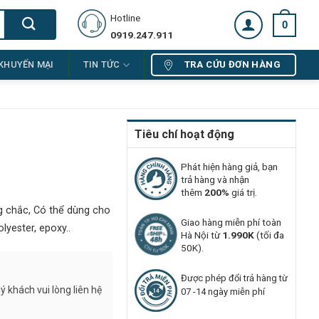
Hotline
0
0919.247.911
TRA CỨU ĐƠN HÀNG
KHUYẾN MẠI
TIN TỨC
Tiêu chí hoạt động
Phát hiện hàng giả, bạn
trả hàng và nhận
thêm
200%
giá trị.
g chắc, Có thể dùng cho
Giao hàng miễn phí toàn
lyester, epoxy..
Hà Nội từ
1.990K
(tối đa
50K).
Được phép đổi trả hàng từ
 khách vui lòng liên hệ
07 -14 ngày miễn phí