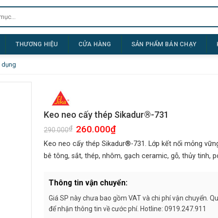
THƯƠNG HIỆU
CỬA HÀNG
SẢN PHẨM BÁN CHẠY
 dụng
Keo neo cấy thép Sikadur®-731
Giá
260.000
₫
Giá
₫
290.000
gốc
hiện
là:
tại
Keo neo cấy thép Sikadur®-731. Lớp kết nối mỏng vữn
290.000₫.
là:
260.000₫.
bê tông, sắt, thép, nhôm, gạch ceramic, gỗ, thủy tinh, po
Thông tin vận chuyển:
Giá SP này chưa bao gồm VAT và chi phí vận chuyển. Quý
để nhận thông tin về cước phí. Hotline: 0919.247.911