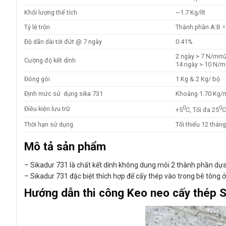
Khối lượng thể tích
~1.7 Kg/lít
Tỷ lệ trộn
Thành phần A:B = 
Độ dãn dài tới đứt @ 7 ngày
0.41%
2 ngày > 7 N/mm2
Cường độ kết dính
14 ngày > 10 N/
Đóng gói
1 Kg & 2 Kg/ bộ
Định mức sử dụng sika 731
Khoảng 1.70 Kg/m
0
0
Điều kiện lưu trữ
+5
C, Tối đa 25
C
Thời hạn sử dụng
Tối thiểu 12 thán
Mô tả sản phẩm
– Sikadur 731 là chất kết dính không dung môi 2 thành phần dựa
– Sikadur 731 đặc biệt thích hợp để cấy thép vào trong bê tông ở
Hướng dẫn thi công Keo neo cấy thép 