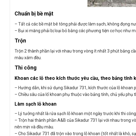
Chuẩn bị bề mặt
– Tất cả các bề mặt bê tông phải được làm sạch, không đọng nướ
– Bụi xi măng phải bị loại bỏ bằng các phương tiện cơ học như má
Trộn
Trộn 2 thành phần lại với nhau trong vòng ít nhất 3 phút bằng c
màu xám đều.
Thi công
Khoan các lỗ theo kích thước yêu cầu, theo bảng tính k
– Hướng dẫn, khi sử dụng Sikadur 731, kích thước của lỗ khoan 
– Chiều sâu của lổ khoan phụ thuộc vào bảng tính, chủ yếu phụ t
Làm sạch lỗ khoan
– Lý tưởng nhất là rửa sạch lỗ khoan một ngày trước khi thi cô
– Trộn hai thành phần A&B của Sikadur 731 lại với nhau trong vòn
nên mịn và đều màu.
– Cho Sikadur 731 đã trộn vào trong lỗ khoan (tốt nhất là khô, 