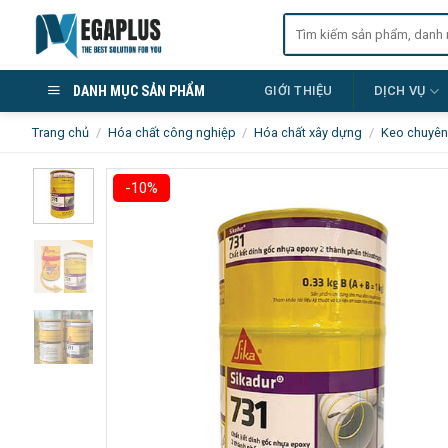
Skip
Tìm
to
kiếm:
content
DANH MỤC SẢN PHẨM
GIỚI THIỆU
DỊCH VỤ
Trang chủ
/
Hóa chất công nghiệp
/
Hóa chất xây dựng
/
Keo chuyên
-10%