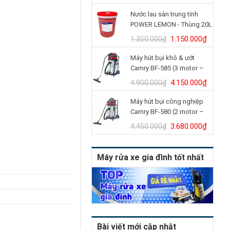
gốc
hiện
Nước lau sàn trung tính
là:
tại
POWER LEMON - Thùng 20L
14.350.000₫.
là:
12.500.000₫.
Giá
Giá
1.150.000
₫
1.350.000
₫
gốc
hiện
Máy hút bụi khô & ướt
là:
tại
Camry BF-585 (3 motor –
1.350.000₫.
là:
80L)
1.150.
Giá
Giá
4.150.000
₫
4.900.000
₫
gốc
hiện
Máy hút bụi công nghiệp
là:
tại
Camry BF-580 (2 motor –
4.900.000₫.
là:
70L)
4.150.
Giá
Giá
3.680.000
₫
4.450.000
₫
gốc
hiện
là:
tại
Máy rửa xe gia đình tốt nhất
4.450.000₫.
là:
3.680.
Bài viết mới cập nhật