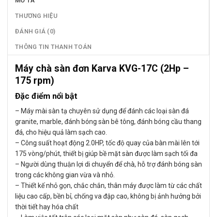
MÔ TẢ
THƯƠNG HIỆU
ĐÁNH GIÁ (0)
THÔNG TIN THANH TOÁN
Máy chà sàn đơn Karva KVG-17C (2Hp –
175 rpm)
Đặc điểm nổi bật
– Máy mài sàn tạ chuyên sử dụng để đánh các loại sàn đá
granite, marble, đánh bóng sàn bê tông, đánh bóng cầu thang
đá, cho hiệu quả làm sạch cao.
– Công suất hoạt động 2.0HP, tốc độ quay của bàn mài lên tới
175 vòng/phút, thiết bị giúp bề mặt sàn được làm sạch tối đa
– Người dùng thuận lợi di chuyển để chà, hỗ trợ đánh bóng sàn
trong các không gian vừa và nhỏ.
– Thiết kế nhỏ gọn, chắc chắn, thân máy được làm từ các chất
liệu cao cấp, bền bỉ, chống va đập cao, không bị ảnh hưởng bởi
thời tiết hay hóa chất