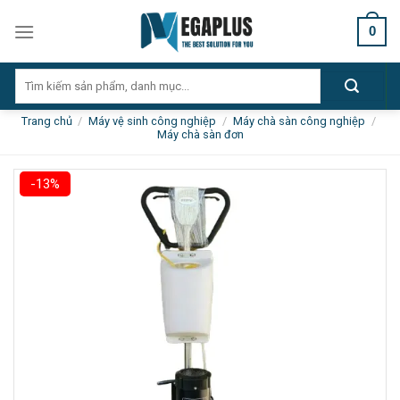
Skip
0
to
content
Tìm
kiếm:
Trang chủ
/
Máy vệ sinh công nghiệp
/
Máy chà sàn công nghiệp
/
Máy chà sàn đơn
-13%