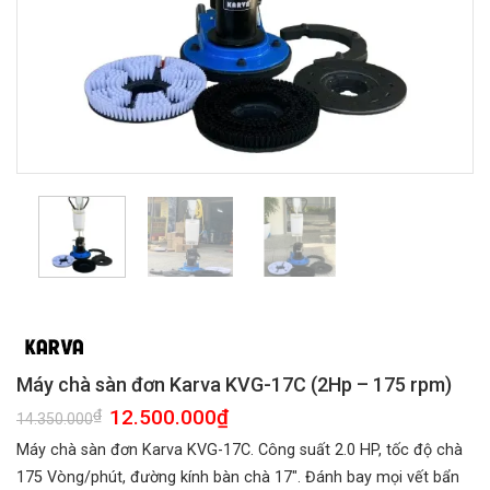
Máy chà sàn đơn Karva KVG-17C (2Hp – 175 rpm)
Giá
12.500.000
₫
Giá
₫
14.350.000
gốc
hiện
là:
tại
Máy chà sàn đơn Karva KVG-17C. Công suất 2.0 HP, tốc độ chà
14.350.000₫.
là:
12.500.000₫.
175 Vòng/phút, đường kính bàn chà 17″. Đánh bay mọi vết bẩn