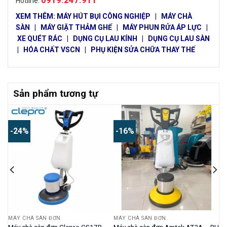
Hotline:
XEM THÊM:
MÁY HÚT BỤI CÔNG NGHIỆP
|
MÁY CHÀ
SÀN
|
MÁY GIẶT THẢM GHẾ
|
MÁY PHUN RỬA ÁP LỰC
|
XE QUÉT RÁC
|
DỤNG CỤ LAU KÍNH
|
DỤNG CỤ LAU SÀN
|
HÓA CHẤT VSCN
|
PHỤ KIỆN SỬA CHỮA THAY THẾ
Sản phẩm tương tự
-24%
-16%
MÁY CHÀ SÀN ĐƠN
MÁY CHÀ SÀN ĐƠN
–
Máy chà sàn đơn Clepro CS17B
Máy chà sàn đơn Amtek AT2A – BH