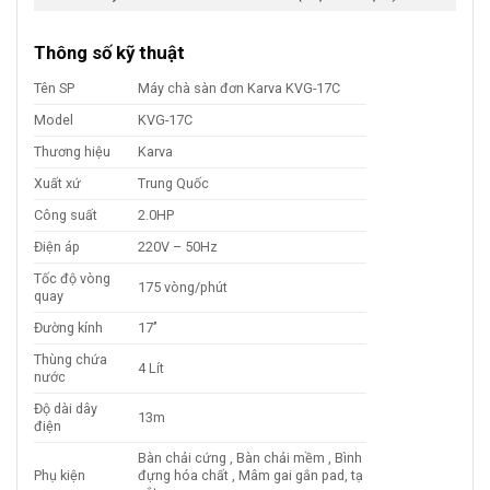
Thông số kỹ thuật
Tên SP
Máy chà sàn đơn Karva KVG-17C
Model
KVG-17C
Thương hiệu
Karva
Xuất xứ
Trung Quốc
Công suất
2.0HP
Điện áp
220V – 50Hz
Tốc độ vòng
175 vòng/phút
quay
Đường kính
17’’
Thùng chứa
4 Lít
nước
Độ dài dây
13m
điện
Bàn chải cứng , Bàn chải mềm , Bình
Phụ kiện
đựng hóa chất , Mâm gai gắn pad, tạ