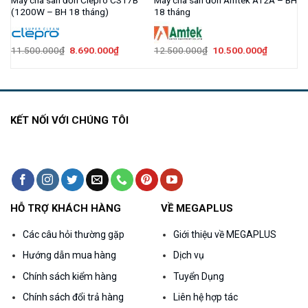
(1200W – BH 18 tháng)
18 tháng
Giá
Giá
Giá
Giá
11.500.000
₫
8.690.000
₫
12.500.000
₫
10.500.000
₫
gốc
hiện
gốc
hiện
là:
tại
là:
tại
11.500.000₫.
là:
12.500.000₫.
là:
.000₫.
8.690.000₫.
10.500.0
KẾT NỐI VỚI CHÚNG TÔI
HỖ TRỢ KHÁCH HÀNG
VỀ MEGAPLUS
Các câu hỏi thường gặp
Giới thiệu về MEGAPLUS
Hướng dẫn mua hàng
Dịch vụ
Chính sách kiểm hàng
Tuyển Dụng
Chính sách đổi trả hàng
Liên hệ hợp tác