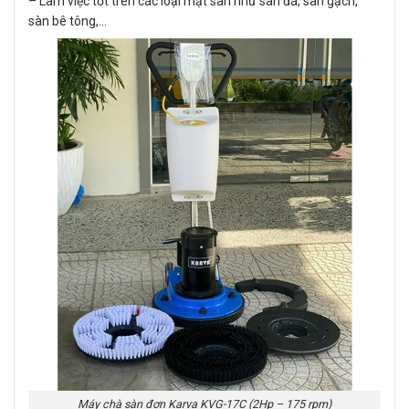
– Làm việc tốt trên các loại mặt sàn như sàn đá, sàn gạch,
sàn bê tông,…
Máy chà sàn đơn Karva KVG-17C (2Hp – 175 rpm)