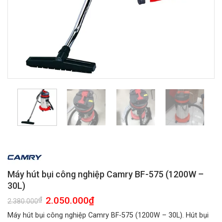
Máy hút bụi công nghiệp Camry BF-575 (1200W –
30L)
Giá
2.050.000
₫
Giá
₫
2.380.000
gốc
hiện
là:
tại
Máy hút bụi công nghiệp Camry BF-575 (1200W – 30L). Hút bụi
2.380.000₫.
là: