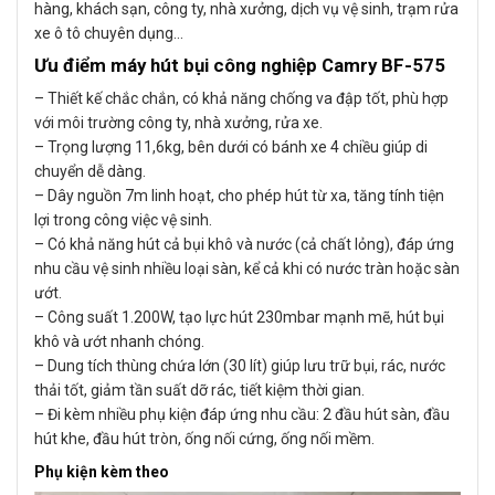
hàng, khách sạn, công ty, nhà xưởng, dịch vụ vệ sinh, trạm rửa
xe ô tô chuyên dụng…
Ưu điểm máy hút bụi công nghiệp Camry BF-575
– Thiết kế chắc chắn, có khả năng chống va đập tốt, phù hợp
với môi trường công ty, nhà xưởng, rửa xe.
– Trọng lượng 11,6kg, bên dưới có bánh xe 4 chiều giúp di
chuyển dễ dàng.
– Dây nguồn 7m linh hoạt, cho phép hút từ xa, tăng tính tiện
lợi trong công việc vệ sinh.
– Có khả năng hút cả bụi khô và nước (cả chất lỏng), đáp ứng
nhu cầu vệ sinh nhiều loại sàn, kể cả khi có nước tràn hoặc sàn
ướt.
– Công suất 1.200W, tạo lực hút 230mbar mạnh mẽ, hút bụi
khô và ướt nhanh chóng.
– Dung tích thùng chứa lớn (30 lít) giúp lưu trữ bụi, rác, nước
thải tốt, giảm tần suất dỡ rác, tiết kiệm thời gian.
– Đi kèm nhiều phụ kiện đáp ứng nhu cầu: 2 đầu hút sàn, đầu
hút khe, đầu hút tròn, ống nối cứng, ống nối mềm.
Phụ kiện kèm theo