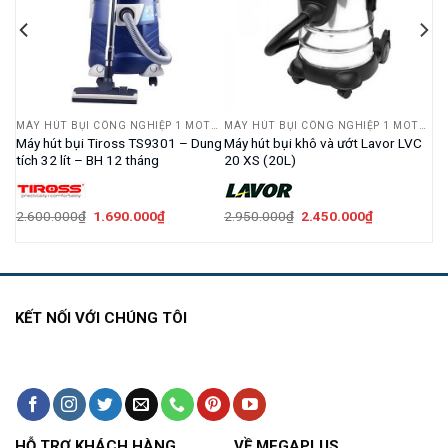
MÁY HÚT BỤI CÔNG NGHIỆP 1 MOTOR
MÁY HÚT BỤI CÔNG NGHIỆP 1 MOTOR
MÁY HÚT BỤI CÔNG NGHIỆP 1 MOTOR
Máy hút bụi Tiross TS9301 – Dung
Máy hút bụi khô và ướt Lavor LVC
tích 32 lít – BH 12 tháng
20 XS (20L)
Giá
Giá
Giá
Giá
2.600.000
₫
1.690.000
₫
2.950.000
₫
2.450.000
₫
gốc
hiện
gốc
hiện
là:
tại
là:
tại
2.600.000₫.
là:
2.950.000₫.
là:
000₫.
1.690.000₫.
2.450.000₫.
KẾT NỐI VỚI CHÚNG TÔI
HỖ TRỢ KHÁCH HÀNG
VỀ MEGAPLUS