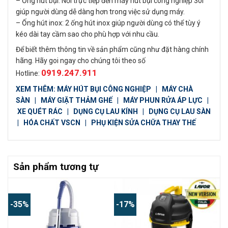
– Ống hút bụi: Nối trực tiếp đến máy hút bụi công nghiệp 30l
giúp người dùng dễ dàng hơn trong việc sử dụng máy.
– Ống hút inox: 2 ống hút inox giúp người dùng có thể tùy ý
kéo dài tay cầm sao cho phù hợp với nhu cầu.
Để biết thêm thông tin về sản phẩm cũng như đặt hàng chính
hãng. Hãy goi ngay cho chúng tôi theo số
0919.247.911
Hotline:
XEM THÊM:
MÁY HÚT BỤI CÔNG NGHIỆP
|
MÁY CHÀ
SÀN
|
MÁY GIẶT THẢM GHẾ
|
MÁY PHUN RỬA ÁP LỰC
|
XE QUÉT RÁC
|
DỤNG CỤ LAU KÍNH
|
DỤNG CỤ LAU SÀN
|
HÓA CHẤT VSCN
|
PHỤ KIỆN SỬA CHỮA THAY THẾ
Sản phẩm tương tự
-35%
-17%