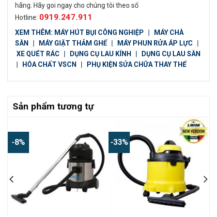
hãng. Hãy goi ngay cho chúng tôi theo số
0919.247.911
Hotline:
XEM THÊM:
MÁY HÚT BỤI CÔNG NGHIỆP
|
MÁY CHÀ
SÀN
|
MÁY GIẶT THẢM GHẾ
|
MÁY PHUN RỬA ÁP LỰC
|
XE QUÉT RÁC
|
DỤNG CỤ LAU KÍNH
|
DỤNG CỤ LAU SÀN
|
HÓA CHẤT VSCN
|
PHỤ KIỆN SỬA CHỮA THAY THẾ
Sản phẩm tương tự
-8%
-33%