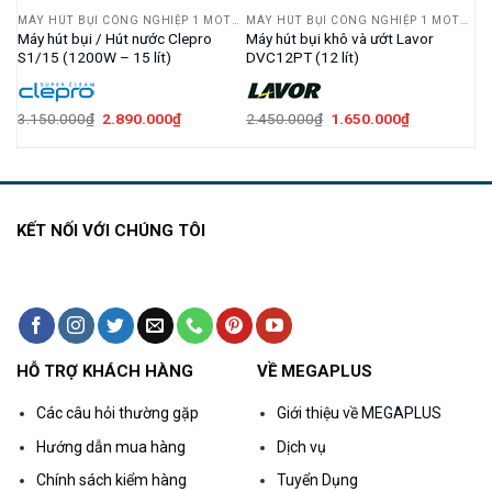
MÁY HÚT BỤI CÔNG NGHIỆP 1 MOTOR
MÁY HÚT BỤI CÔNG NGHIỆP 1 MOTOR
MÁY HÚT BỤI CÔNG NGHIỆP 1 MOTOR
i
Máy hút bụi / Hút nước Clepro
Máy hút bụi khô và ướt Lavor
S1/15 (1200W – 15 lít)
DVC12PT (12 lít)
Giá
Giá
Giá
Giá
3.150.000
₫
2.890.000
₫
2.450.000
₫
1.650.000
₫
gốc
hiện
gốc
hiện
là:
tại
là:
tại
3.150.000₫.
là:
2.450.000₫.
là:
000₫.
2.890.000₫.
1.650.000₫.
KẾT NỐI VỚI CHÚNG TÔI
HỖ TRỢ KHÁCH HÀNG
VỀ MEGAPLUS
Các câu hỏi thường gặp
Giới thiệu về MEGAPLUS
Hướng dẫn mua hàng
Dịch vụ
Chính sách kiểm hàng
Tuyển Dụng