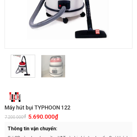
Máy hút bụi TYPHOON 122
Giá
5.690.000
₫
Giá
₫
7.200.000
gốc
hiện
là:
tại
Thông tin vận chuyển:
7.200.000₫.
là:
5.690.000₫.