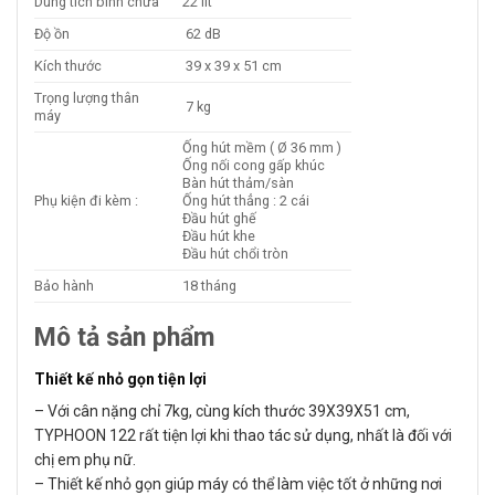
Dung tích bình chứa
22 lít
Độ ồn
62 dB
Kích thước
39 x 39 x 51 cm
Trọng lượng thân
7 kg
máy
Ống hút mềm ( Ø 36 mm )
Ống nối cong gấp khúc
Bàn hút thảm/sàn
Phụ kiện đi kèm :
Ống hút thẳng : 2 cái
Đầu hút ghế
Đầu hút khe
Đầu hút chổi tròn
Bảo hành
18 tháng
Mô tả sản phẩm
Thiết kế nhỏ gọn tiện lợi
– Với cân nặng chỉ 7kg, cùng kích thước 39X39X51 cm,
TYPHOON 122 rất tiện lợi khi thao tác sử dụng, nhất là đối với
chị em phụ nữ.
– Thiết kế nhỏ gọn giúp máy có thể làm việc tốt ở những nơi