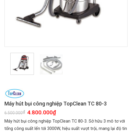
Máy hút bụi công nghiệp TopClean TC 80-3
Giá
4.800.000
₫
Giá
₫
6.500.000
gốc
hiện
là:
tại
Máy hút bụi công nghiệp TopClean TC 80-3. Sở hữu 3 mô tơ với
6.500.000₫.
là:
4.800.000₫.
tổng công suất lến tới 3000W, hiệu suất vượt trội, mang lại độ tin