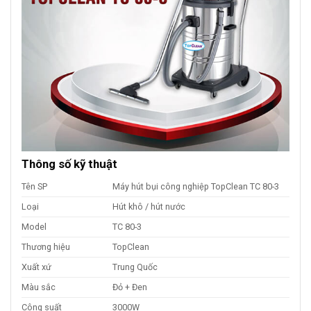
Thông số kỹ thuật
Tên SP
Máy hút bụi công nghiệp TopClean TC 80-3
Loại
Hút khô / hút nước
Model
TC 80-3
Thương hiệu
TopClean
Xuất xứ
Trung Quốc
Màu sắc
Đỏ + Đen
Công suất
3000W