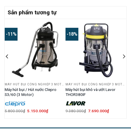
Sản phẩm tương tự
-11%
-18%
MÁY HÚT BỤI CÔNG NGHIỆP 3 MOTOR
MÁY HÚT BỤI CÔNG NGHIỆP 3 MOTOR
MÁY HÚT BỤI CÔNG NGHIỆP 3 MOTOR
ệp
Máy hút bụi / Hút nước Clepro
Máy hút bụi khô và ướt Lavor
S3/60 (3 Motor)
THOR380IF
Giá
Giá
Giá
Giá
5.800.000
₫
5.150.000
₫
9.380.000
₫
7.690.000
₫
gốc
hiện
gốc
hiện
là:
tại
là:
tại
5.800.000₫.
là:
9.380.000₫.
là:
000₫.
5.150.000₫.
7.690.000₫.