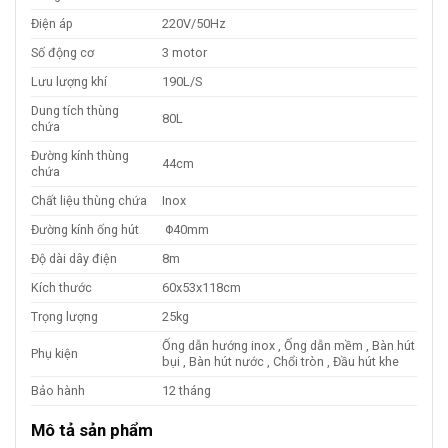
Điện áp
220V/50Hz
Số động cơ
3 motor
Lưu lượng khí
190L/S
Dung tích thùng
80L
chứa
Đường kính thùng
44cm
chứa
Chất liệu thùng chứa
Inox
Đường kính ống hút
Φ40mm
Độ dài dây điện
8m
Kích thước
60x53x118cm
Trọng lượng
25kg
Ống dẫn hướng inox , Ống dẫn mềm , Bàn hút
Phụ kiện
bụi , Bàn hút nước , Chổi tròn , Đầu hút khe
Bảo hành
12 tháng
Mô tả sản phẩm