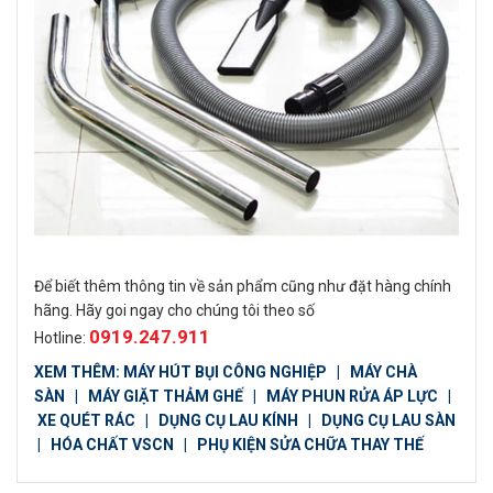
Để biết thêm thông tin về sản phẩm cũng như đặt hàng chính
hãng. Hãy goi ngay cho chúng tôi theo số
0919.247.911
Hotline:
XEM THÊM:
MÁY HÚT BỤI CÔNG NGHIỆP
|
MÁY CHÀ
SÀN
|
MÁY GIẶT THẢM GHẾ
|
MÁY PHUN RỬA ÁP LỰC
|
XE QUÉT RÁC
|
DỤNG CỤ LAU KÍNH
|
DỤNG CỤ LAU SÀN
|
HÓA CHẤT VSCN
|
PHỤ KIỆN SỬA CHỮA THAY THẾ