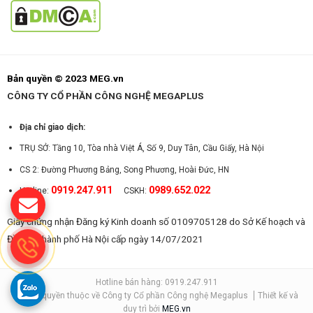
Bản quyền © 2023 MEG.vn
CÔNG TY CỔ PHẦN CÔNG NGHỆ MEGAPLUS
Địa chỉ giao dịch:
TRỤ SỞ: Tầng 10, Tòa nhà Việt Á, Số 9, Duy Tân, Cầu Giấy, Hà Nội
CS 2: Đường Phương Bảng, Song Phương, Hoài Đức, HN
0919.247.911
0989.652.022
Hotline:
CSKH:
Giấy chứng nhận Đăng ký Kinh doanh số 0109705128 do Sở Kế hoạch và
Đầu tư Thành phố Hà Nội cấp ngày 14/07/2021
Hotline bán hàng: 0919.247.911
© Bản quyền thuộc về Công ty Cổ phần Công nghệ Megaplus
Thiết kế và
duy trì bởi
MEG.vn