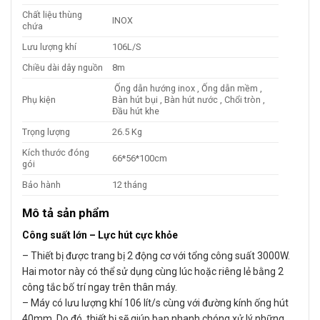
Chất liệu thùng
INOX
chứa
Lưu lượng khí
106L/S
Chiều dài dây nguồn
8m
Ống dẫn hướng inox , Ống dẫn mềm ,
Phụ kiện
Bàn hút bụi , Bàn hút nước , Chổi tròn ,
Đầu hút khe
Trọng lượng
26.5 Kg
Kích thước đóng
66*56*100cm
gói
Bảo hành
12 tháng
Mô tả sản phẩm
Công suất lớn – Lực hút cực khỏe
– Thiết bị được trang bị 2 động cơ với tổng công suất 3000W.
Hai motor này có thể sử dụng cùng lúc hoặc riêng lẻ bằng 2
công tắc bố trí ngay trên thân máy.
– Máy có lưu lượng khí 106 lít/s cùng với đường kính ống hút
40mm. Do đó, thiết bị sẽ giúp bạn nhanh chóng xử lý những