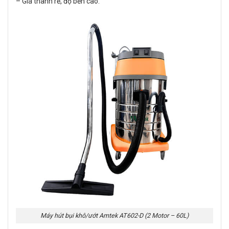
– Giá thành rẻ, độ bền cao.
Máy hút bụi khô/ướt Amtek AT602-D (2 Motor – 60L)