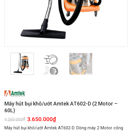
Máy hút bụi khô/ướt Amtek AT602-D (2 Motor –
60L)
Giá
3.650.000
₫
Giá
₫
4.250.000
gốc
hiện
là:
tại
Máy hút bụi khô/ướt Amtek AT602-D. Dòng máy 2 Motor công
4.250.000₫.
là: