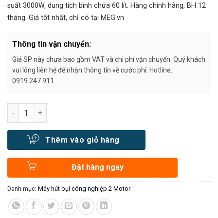
3.650.000₫.
suất 3000W, dung tích bình chứa 60 lít. Hàng chính hãng, BH 12
tháng. Giá tốt nhất, chỉ có tại MEG.vn
Thông tin vận chuyển:
Giá SP này chưa bao gồm VAT và chi phí vận chuyển. Quý khách
vui lòng liên hệ để nhận thông tin về cước phí. Hotline:
0919.247.911
Số lượng
Thêm vào giỏ hàng
Đặt hàng ngay
Danh mục:
Máy hút bụi công nghiệp 2 Motor