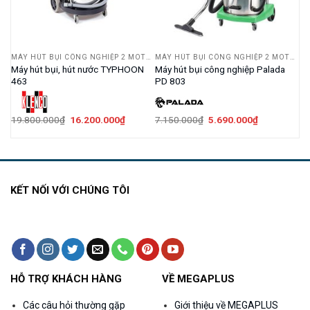
MÁY HÚT BỤI CÔNG NGHIỆP 2 MOTOR
MÁY HÚT BỤI CÔNG NGHIỆP 2 MOTOR
MÁY HÚT BỤI CÔNG NGHIỆP 2 MOTOR
Máy hút bụi, hút nước TYPHOON
Máy hút bụi công nghiệp Palada
463
PD 803
Giá
Giá
Giá
Giá
19.800.000
₫
16.200.000
₫
7.150.000
₫
5.690.000
₫
gốc
hiện
gốc
hiện
là:
tại
là:
tại
19.800.000₫.
là:
7.150.000₫.
là:
00.000₫.
16.200.000₫.
5.690.000₫.
KẾT NỐI VỚI CHÚNG TÔI
HỖ TRỢ KHÁCH HÀNG
VỀ MEGAPLUS
Các câu hỏi thường gặp
Giới thiệu về MEGAPLUS