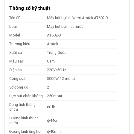
Thông số kỹ thuật
Tên SP
Máy hút bụi khô/ướt Amtek AT602-D
Loại
Máy hút bụi, hút nước
Model
AT602-D
Thương hiệu
Amtek
Xuất xứ
Trung Quốc
Màu sắc
Cam
Điện áp
220V/50Hz
Công suất
3000W / 2 mô tơ
Số động cơ
2
Lực hút chân không
250mbar
Dung tích thùng
60 lít
chứa
Đường kính thùng
ф44cm
chứa
Đường kính ống hút
ф40mm