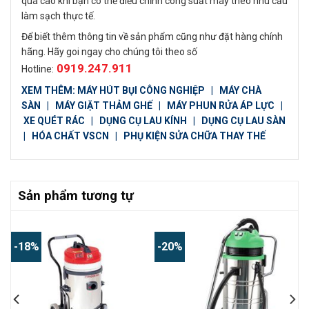
quá cao khi bạn có thể điều chỉnh công suất máy theo nhu cầu
làm sạch thực tế.
Để biết thêm thông tin về sản phẩm cũng như đặt hàng chính
hãng. Hãy goi ngay cho chúng tôi theo số
0919.247.911
Hotline:
XEM THÊM:
MÁY HÚT BỤI CÔNG NGHIỆP
|
MÁY CHÀ
SÀN
|
MÁY GIẶT THẢM GHẾ
|
MÁY PHUN RỬA ÁP LỰC
|
XE QUÉT RÁC
|
DỤNG CỤ LAU KÍNH
|
DỤNG CỤ LAU SÀN
|
HÓA CHẤT VSCN
|
PHỤ KIỆN SỬA CHỮA THAY THẾ
Sản phẩm tương tự
-18%
-20%