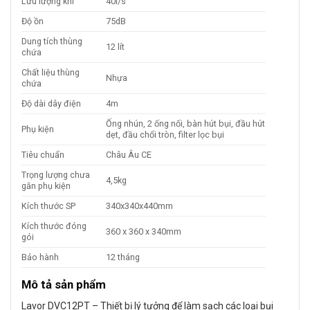
Lưu lượng khí
40l/s
Độ ồn
75dB
Dung tích thùng
12 lít
chứa
Chất liệu thùng
Nhựa
chứa
Độ dài dây điện
4m
Ống nhún, 2 ống nối, bàn hút bụi, đầu hút
Phụ kiện
dẹt, đầu chổi tròn, filter lọc bụi
Tiêu chuẩn
Châu Âu CE
Trọng lượng chưa
4,5kg
gắn phụ kiện
Kích thước SP
340x340x440mm
Kích thước đóng
360 x 360 x 340mm
gói
Bảo hành
12 tháng
Mô tả sản phẩm
Lavor DVC12PT – Thiết bị lý tưởng để làm sạch các loại bụi