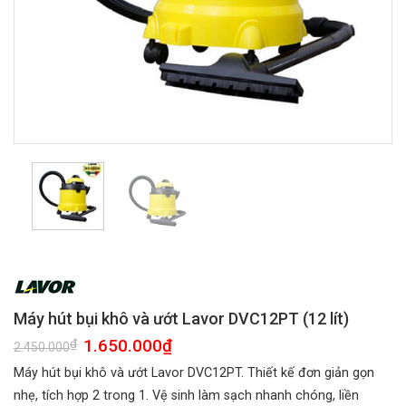
Máy hút bụi khô và ướt Lavor DVC12PT (12 lít)
Giá
1.650.000
₫
Giá
₫
2.450.000
gốc
hiện
là:
tại
Máy hút bụi khô và ướt Lavor DVC12PT. Thiết kế đơn giản gọn
2.450.000₫.
là:
1.650.000₫.
nhẹ, tích hợp 2 trong 1. Vệ sinh làm sạch nhanh chóng, liền