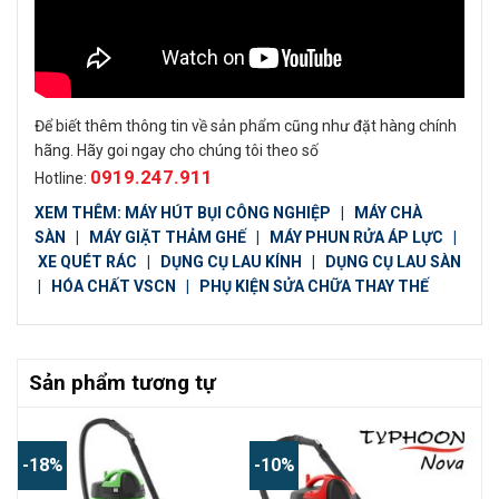
Để biết thêm thông tin về sản phẩm cũng như đặt hàng chính
hãng. Hãy goi ngay cho chúng tôi theo số
0919.247.911
Hotline:
XEM THÊM:
MÁY HÚT BỤI CÔNG NGHIỆP
|
MÁY CHÀ
SÀN
|
MÁY GIẶT THẢM GHẾ
|
MÁY PHUN RỬA ÁP LỰC
|
XE QUÉT RÁC
|
DỤNG CỤ LAU KÍNH
|
DỤNG CỤ LAU SÀN
|
HÓA CHẤT VSCN
|
PHỤ KIỆN SỬA CHỮA THAY THẾ
Sản phẩm tương tự
-18%
-10%