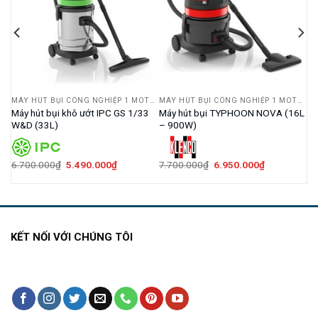
MÁY HÚT BỤI CÔNG NGHIỆP 1 MOTOR
MÁY HÚT BỤI CÔNG NGHIỆP 1 MOTOR
MÁY HÚT BỤI CÔNG NGHIỆP 1 MOTOR
I
Máy hút bụi khô ướt IPC GS 1/33
Máy hút bụi TYPHOON NOVA (16L
W&D (33L)
– 900W)
Giá
Giá
Giá
Giá
6.700.000
₫
5.490.000
₫
7.700.000
₫
6.950.000
₫
gốc
hiện
gốc
hiện
là:
tại
là:
tại
6.700.000₫.
là:
7.700.000₫.
là:
000₫.
5.490.000₫.
6.950.000₫.
KẾT NỐI VỚI CHÚNG TÔI