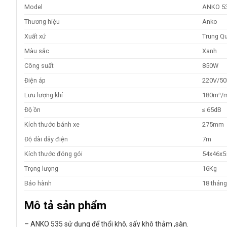
Model
ANKO 5
Thương hiệu
Anko
Xuất xứ
Trung Q
Màu sắc
Xanh
Công suất
850W
Điện áp
220V/5
Lưu lượng khí
180m³/
Độ ồn
≤ 65dB
Kích thước bánh xe
275mm
Độ dài dây điện
7m
Kích thước đóng gói
54x46x5
Trọng lượng
16Kg
Bảo hành
18 thán
Mô tả sản phẩm
– ANKO 535 sử dụng để thổi khô, sấy khô thảm ,sàn.