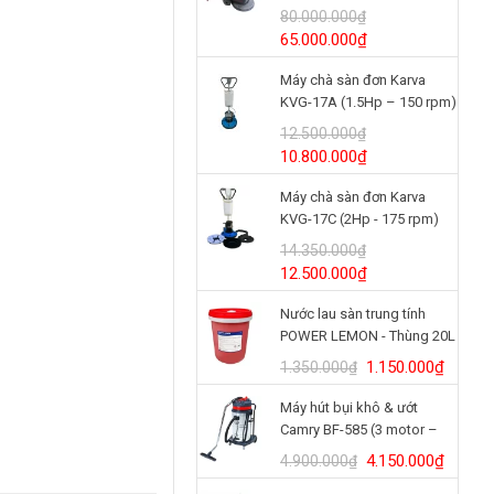
(24V/125Ah)
80.000.000
₫
Giá
Giá
65.000.000
₫
gốc
hiện
Máy chà sàn đơn Karva
là:
tại
KVG-17A (1.5Hp – 150 rpm)
80.000.000₫.
là:
65.000.000₫.
12.500.000
₫
Giá
Giá
10.800.000
₫
gốc
hiện
Máy chà sàn đơn Karva
là:
tại
KVG-17C (2Hp - 175 rpm)
12.500.000₫.
là:
10.800.000₫.
14.350.000
₫
Giá
Giá
12.500.000
₫
gốc
hiện
Nước lau sàn trung tính
là:
tại
POWER LEMON - Thùng 20L
14.350.000₫.
là:
12.500.000₫.
Giá
Giá
1.150.000
₫
1.350.000
₫
gốc
hiện
Máy hút bụi khô & ướt
là:
tại
Camry BF-585 (3 motor –
1.350.000₫.
là:
80L)
1.150.
Giá
Giá
4.150.000
₫
4.900.000
₫
gốc
hiện