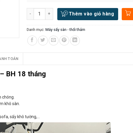
Số lượng
Thêm vào giỏ hàng
Danh mục:
Máy sấy sàn - thổi thảm
ANH TOÁN
– BH 18 tháng
h chóng.
làm khô sàn.
sofa, sấy khô tường,…