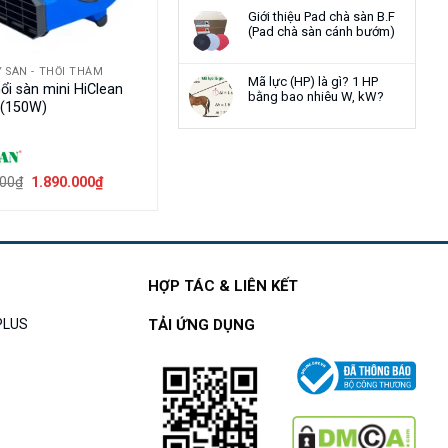
Giới thiệu Pad chà sàn B.F
(Pad chà sàn cánh bướm)
 SÀN - THỔI THẢM
Mã lực (HP) là gì? 1 HP
ổi sàn mini HiClean
bằng bao nhiêu W, kW?
(150W)
Giá
Giá
000
₫
1.890.000
₫
gốc
hiện
là:
tại
2.500.000₫.
là:
1.890.000₫.
HỢP TÁC & LIÊN KẾT
APLUS
TẢI ỨNG DỤNG