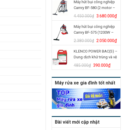
Máy hút bụi công nghiệp
là:
tại
Camry BF-580 (2 motor –
4.900.000₫.
là:
70L)
4.150.
Giá
Giá
3.680.000
₫
4.450.000
₫
gốc
hiện
Máy hút bụi công nghiệp
là:
tại
Camry BF-575 (1200W –
4.450.000₫.
là:
30L)
3.680.
Giá
Giá
2.050.000
₫
2.380.000
₫
gốc
hiện
KLENCO POWER BAC(S) –
là:
tại
Dung dịch khử trùng và vệ
2.380.000₫.
là:
sinh bồn cầu (Can 5L)
2.050.
Giá
Giá
390.000
₫
485.000
₫
gốc
hiện
là:
tại
Máy rửa xe gia đình tốt nhất
485.000₫.
là:
390.000₫
Bài viết mới cập nhật