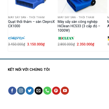
MÁY SẤY SÀN - THỔI THẢM
MÁY SẤY SÀN - THỔI THẢM
M
ấp độ
Quạt thổi thảm – sàn CleproX
Máy sấy sàn công nghiệp
M
CX1000
HiClean HC533 (3 cấp độ –
A
1000W)
Giá
Giá
Giá
Giá
3.450.000
₫
3.150.000
₫
2.800.000
₫
2.350.000
₫
1
n
gốc
hiện
gốc
hiện
là:
tại
là:
tại
3.450.000₫.
là:
2.800.000₫.
là:
00.000₫.
3.150.000₫.
2.350.000
KẾT NỐI VỚI CHÚNG TÔI