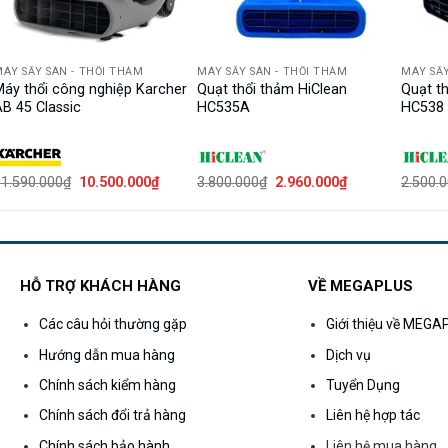
ÁY SẤY SÀN - THỔI THẢM
MÁY SẤY SÀN - THỔI THẢM
MÁY SẤY
áy thổi công nghiệp Karcher
Quạt thổi thảm HiClean
Quạt th
B 45 Classic
HC535A
HC538 
Giá
Giá
Giá
Giá
1.590.000
₫
10.500.000
₫
3.800.000
₫
2.960.000
₫
2.500.
gốc
hiện
gốc
hiện
là:
tại
là:
tại
11.590.000₫.
là:
3.800.000₫.
là:
₫.
10.500.000₫.
2.960.000₫.
HỖ TRỢ KHÁCH HÀNG
VỀ MEGAPLUS
Các câu hỏi thường gặp
Giới thiệu về MEG
Hướng dẫn mua hàng
Dịch vụ
Chính sách kiểm hàng
Tuyển Dụng
Chính sách đổi trả hàng
Liên hệ hợp tác
Chính sách bảo hành
Liên hệ mua hàng