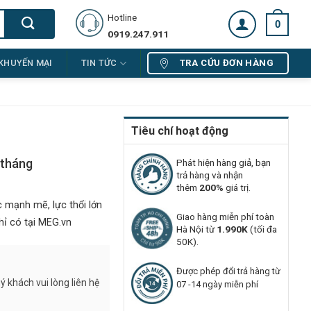
Hotline
0
0919.247.911
TRA CỨU ĐƠN HÀNG
KHUYẾN MẠI
TIN TỨC
Tiêu chí hoạt động
 tháng
Phát hiện hàng giả, bạn
trả hàng và nhận
thêm
200%
giá trị.
 mạnh mẽ, lực thổi lớn
Giao hàng miễn phí toàn
hỉ có tại MEG.vn
Hà Nội từ
1.990K
(tối đa
50K).
Được phép đổi trả hàng từ
 khách vui lòng liên hệ
07 -14 ngày miễn phí