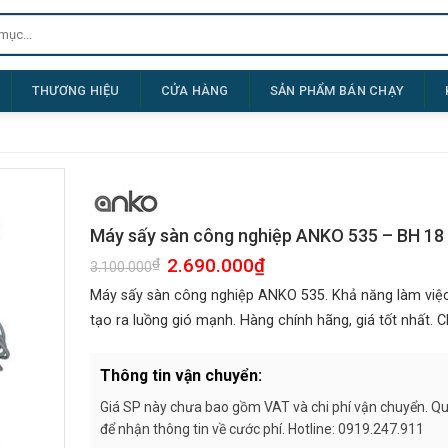
THƯƠNG HIỆU
CỬA HÀNG
SẢN PHẨM BÁN CHẠY
Máy sấy sàn công nghiệp ANKO 535 – BH 18
Giá
2.690.000
₫
Giá
₫
3.100.000
gốc
hiện
là:
tại
Máy sấy sàn công nghiệp ANKO 535. Khả năng làm việc
3.100.000₫.
là:
2.690.000₫.
tạo ra luồng gió mạnh. Hàng chính hãng, giá tốt nhất. C
Thông tin vận chuyển:
Giá SP này chưa bao gồm VAT và chi phí vận chuyển. Quý
để nhận thông tin về cước phí. Hotline: 0919.247.911