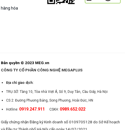
g hàng hóa
Bản quyền © 2023 MEG.vn
CÔNG TY CỔ PHẦN CÔNG NGHỆ MEGAPLUS
Địa chỉ giao dịch:
TRỤ SỞ: Tầng 10, Tòa nhà Việt Á, Số 9, Duy Tân, Cầu Giấy, Hà Nội
CS 2: Đường Phương Bảng, Song Phương, Hoài Đức, HN
0919.247.911
0989.652.022
Hotline:
CSKH:
Giấy chứng nhận Đăng ký Kinh doanh số 0109705128 do Sở Kế hoạch
và Đầu tư Thành phố Hà Nội cấp ngày 14/07/2021