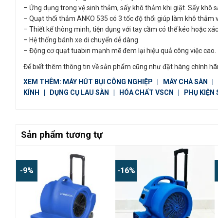
– Ứng dụng trong vệ sinh thảm, sấy khô thảm khi giặt. Sấy khô sà
– Quạt thổi thảm ANKO 535 có 3 tốc độ thổi giúp làm khô thảm v
– Thiết kế thông minh, tiện dụng với tay cầm có thể kéo hoặc xá
– Hệ thống bánh xe di chuyển dễ dàng.
– Động cơ quạt tuabin mạnh mẽ đem lại hiệu quả công việc cao.
Để biết thêm thông tin về sản phẩm cũng như đặt hàng chính hãn
XEM THÊM:
MÁY HÚT BỤI CÔNG NGHIỆP
|
MÁY CHÀ SÀN
|
KÍNH
|
DỤNG CỤ LAU SÀN
|
HÓA CHẤT VSCN
|
PHỤ KIỆN
Sản phẩm tương tự
-9%
-16%