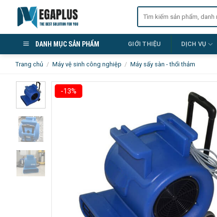
Skip
Tìm
to
kiếm:
content
DANH MỤC SẢN PHẨM
GIỚI THIỆU
DỊCH VỤ
Trang chủ
/
Máy vệ sinh công nghiệp
/
Máy sấy sàn - thổi thảm
-13%