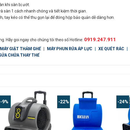
n khi sàn bị ướt.
à sàn 1 cách nhanh chóng và tiết kiệm thời gian.
ch, tay kéo có thể thu gọn lại để đóng hộp bảo quản dễ dàng hơn.
0919.247.911
g. Hãy goi ngay cho chúng tôi theo số Hotline:
MÁY GIẶT THẢM GHẾ
|
MÁY PHUN RỬA ÁP LỰC
|
XE QUÉT RÁC
 SỬA CHỮA THAY THẾ
-9%
-22%
-24%