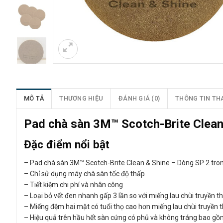
MÔ TẢ
THƯƠNG HIỆU
ĐÁNH GIÁ (0)
THÔNG TIN TH
Pad chà sàn 3M™ Scotch-Brite Clean
Đặc điểm nổi bật
– Pad chà sàn 3M™ Scotch-Brite Clean & Shine – Dòng SP 2 tro
– Chỉ sử dụng máy chà sàn tốc độ thấp
– Tiết kiệm chi phí và nhân công
– Loại bỏ vết đen nhanh gấp 3 lần so với miếng lau chùi truyền t
– Miếng đệm hai mặt có tuổi thọ cao hơn miếng lau chùi truyền 
– Hiệu quả trên hầu hết sàn cứng có phủ và không tráng bao gồm 