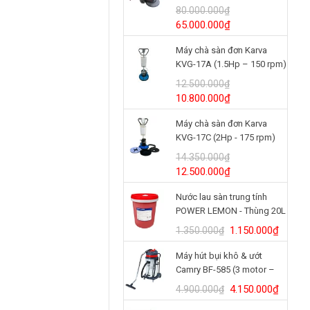
(24V/125Ah)
80.000.000
₫
Giá
Giá
65.000.000
₫
gốc
hiện
Máy chà sàn đơn Karva
là:
tại
KVG-17A (1.5Hp – 150 rpm)
80.000.000₫.
là:
65.000.000₫.
12.500.000
₫
Giá
Giá
10.800.000
₫
gốc
hiện
Máy chà sàn đơn Karva
là:
tại
KVG-17C (2Hp - 175 rpm)
12.500.000₫.
là:
10.800.000₫.
14.350.000
₫
Giá
Giá
12.500.000
₫
gốc
hiện
Nước lau sàn trung tính
là:
tại
POWER LEMON - Thùng 20L
14.350.000₫.
là:
12.500.000₫.
Giá
Giá
1.150.000
₫
1.350.000
₫
gốc
hiện
Máy hút bụi khô & ướt
là:
tại
Camry BF-585 (3 motor –
1.350.000₫.
là:
80L)
1.150.
Giá
Giá
4.150.000
₫
4.900.000
₫
gốc
hiện