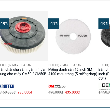
-19%
-11%
-19%
HỤ KIỆN MÁY CHÀ SÀN
PHỤ KIỆN MÁY CHÀ SÀN
PHỤ KI
Bàn chải chà sàn ngàm nhựa
Miếng đánh sàn 16 inch 3M
Bàn chả
dùng cho máy GM50 / GM50B
4100 màu trắng (5 miếng/hộp)
inch (
đơn)
Giá
Giá
Giá
Giá
.150.000
₫
930.000
₫
490.000
₫
435.000
₫
1.150.
gốc
hiện
gốc
hiện
là:
tại
là:
tại
1.150.000₫.
là:
490.000₫.
là:
₫.
930.000₫.
435.000₫.