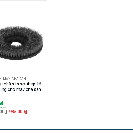
ỆN MÁY CHÀ SÀN
i chà sàn sợi thép 16
Dùng cho máy chà sàn
Giá
Giá
000
₫
935.000
₫
gốc
hiện
là:
tại
1.150.000₫.
là:
935.000₫.