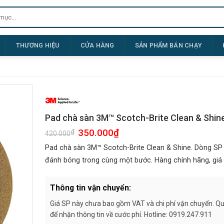
THƯƠNG HIỆU
CỬA HÀNG
SẢN PHẨM BÁN CHẠY
Pad chà sàn 3M™ Scotch-Brite Clean & Shin
Giá
350.000
₫
Giá
₫
420.000
gốc
hiện
là:
tại
Pad chà sàn 3M™ Scotch-Brite Clean & Shine. Dòng SP 
420.000₫.
là:
350.000₫.
đánh bóng trong cùng một bước. Hàng chính hãng, giá t
Thông tin vận chuyển:
Giá SP này chưa bao gồm VAT và chi phí vận chuyển. Quý
để nhận thông tin về cước phí. Hotline: 0919.247.911