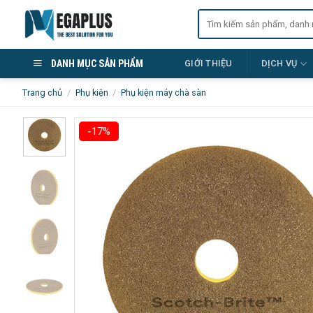
Skip
Tìm
to
kiếm:
content
DANH MỤC SẢN PHẨM
GIỚI THIỆU
DỊCH VỤ
Trang chủ
/
Phụ kiện
/
Phụ kiện máy chà sàn
-17%