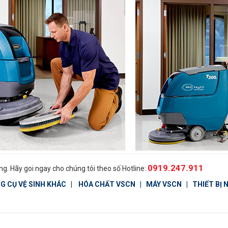
0919.247.911
g. Hãy goi ngay cho chúng tôi theo số Hotline:
G CỤ VỆ SINH KHÁC
|
HÓA CHẤT VSCN
|
MÁY VSCN
|
THIẾT BỊ