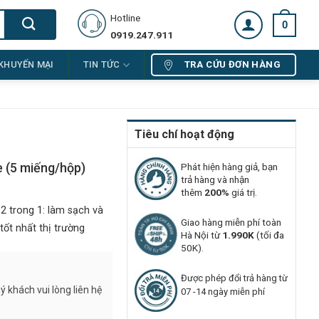
Hotline
0
0919.247.911
TRA CỨU ĐƠN HÀNG
KHUYẾN MẠI
TIN TỨC
Tiêu chí hoạt động
e (5 miếng/hộp)
Phát hiện hàng giả, bạn
trả hàng và nhận
thêm
200%
giá trị.
2 trong 1: làm sạch và
Giao hàng miễn phí toàn
ốt nhất thị trường
Hà Nội từ
1.990K
(tối đa
50K).
Được phép đổi trả hàng từ
 khách vui lòng liên hệ
07 -14 ngày miễn phí