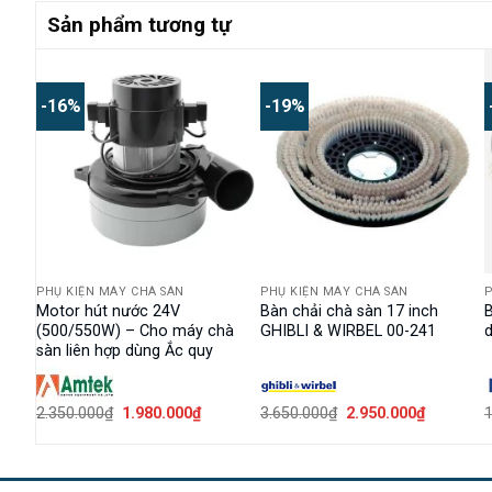
Sản phẩm tương tự
-16%
-19%
PHỤ KIỆN MÁY CHÀ SÀN
PHỤ KIỆN MÁY CHÀ SÀN
P
đỏ
Motor hút nước 24V
Bàn chải chà sàn 17 inch
(500/550W) – Cho máy chà
GHIBLI & WIRBEL 00-241
sàn liên hợp dùng Ắc quy
Giá
Giá
Giá
Giá
2.350.000
₫
1.980.000
₫
3.650.000
₫
2.950.000
₫
1
gốc
hiện
gốc
hiện
là:
tại
là:
tại
2.350.000₫.
là:
3.650.000₫.
là:
0₫.
1.980.000₫.
2.950.000