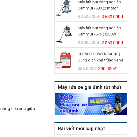
Máy hút bụi công nghiệp
là:
tại
Camry BF-580 (2 motor –
4.900.000₫.
là:
70L)
4.150.
Giá
Giá
3.680.000
₫
4.450.000
₫
gốc
hiện
Máy hút bụi công nghiệp
là:
tại
Camry BF-575 (1200W –
4.450.000₫.
là:
30L)
3.680.
Giá
Giá
2.050.000
₫
2.380.000
₫
gốc
hiện
KLENCO POWER BAC(S) –
là:
tại
Dung dịch khử trùng và vệ
2.380.000₫.
là:
sinh bồn cầu (Can 5L)
2.050.
Giá
Giá
390.000
₫
485.000
₫
gốc
hiện
là:
tại
Máy rửa xe gia đình tốt nhất
485.000₫.
là:
390.000₫
 năng tiếp xúc giữa
Bài viết mới cập nhật