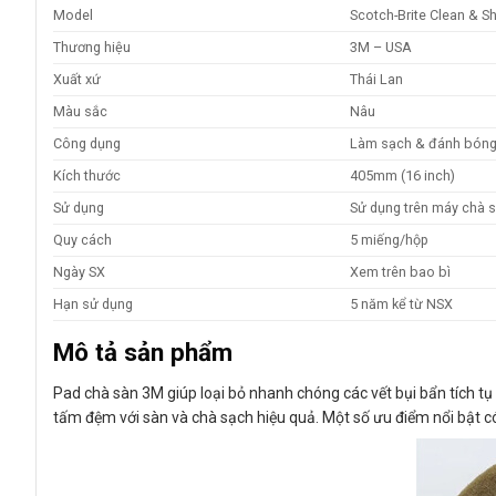
Model
Scotch-Brite Clean & S
Thương hiệu
3M – USA
Xuất xứ
Thái Lan
Màu sắc
Nâu
Công dụng
Làm sạch & đánh bón
Kích thước
405mm (16 inch)
Sử dụng
Sử dụng trên máy chà s
Quy cách
5 miếng/hộp
Ngày SX
Xem trên bao bì
Hạn sử dụng
5 năm kể từ NSX
Mô tả sản phẩm
Pad chà sàn 3M giúp loại bỏ nhanh chóng các vết bụi bẩn tích tụ
tấm đệm với sàn và chà sạch hiệu quả. Một số ưu điểm nổi bật c