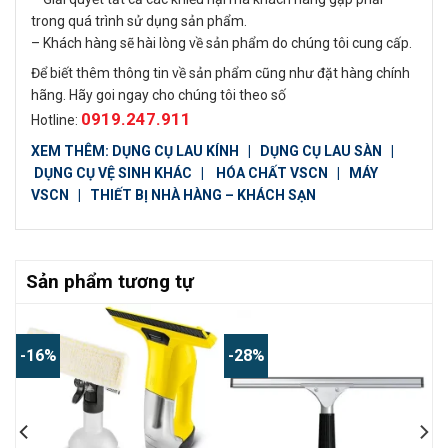
trong quá trình sử dụng sản phẩm.
– Khách hàng sẽ hài lòng về sản phẩm do chúng tôi cung cấp.
Để biết thêm thông tin về sản phẩm cũng như đặt hàng chính
hãng. Hãy goi ngay cho chúng tôi theo số
0919.247.911
Hotline:
XEM THÊM:
DỤNG CỤ LAU KÍNH
|
DỤNG CỤ LAU SÀN
|
DỤNG CỤ VỆ SINH KHÁC
|
HÓA CHẤT VSCN
|
MÁY
VSCN
|
THIẾT BỊ NHÀ HÀNG – KHÁCH SẠN
Sản phẩm tương tự
-16%
-28%