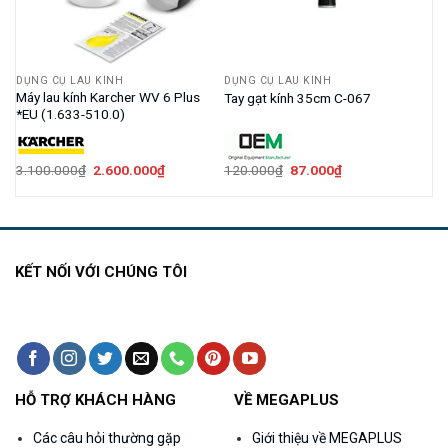
DỤNG CỤ LAU KÍNH
DỤNG CỤ LAU KÍNH
Máy lau kính Karcher WV 6 Plus
Tay gạt kính 35cm C-067
*EU (1.633-510.0)
Giá
Giá
Giá
Giá
3.100.000
₫
2.600.000
₫
120.000
₫
87.000
₫
gốc
hiện
gốc
hiện
là:
tại
là:
tại
3.100.000₫.
là:
120.000₫.
là:
2.600.000₫.
87.000₫.
KẾT NỐI VỚI CHÚNG TÔI
HỖ TRỢ KHÁCH HÀNG
VỀ MEGAPLUS
Các câu hỏi thường gặp
Giới thiệu về MEGAPLUS