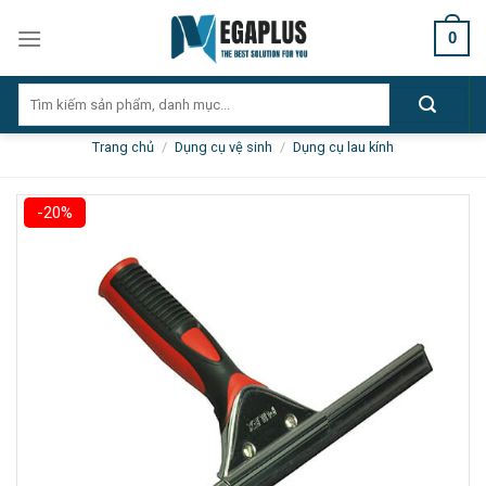
Skip
0
to
content
Tìm
kiếm:
Trang chủ
/
Dụng cụ vệ sinh
/
Dụng cụ lau kính
-20%