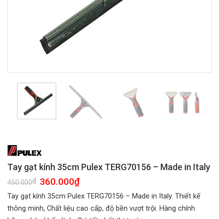
Tay gạt kính 35cm Pulex TERG70156 – Made in Italy
Giá
360.000
₫
Giá
₫
450.000
gốc
hiện
là:
tại
Tay gạt kính 35cm Pulex TERG70156 – Made in Italy. Thiết kế
450.000₫.
là:
360.000₫.
thông minh, Chất liệu cao cấp, độ bền vượt trội. Hàng chính