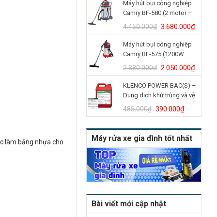
Máy hút bụi công nghiệp
là:
tại
Camry BF-580 (2 motor –
4.900.000₫.
là:
70L)
4.150.
Giá
Giá
3.680.000
₫
4.450.000
₫
gốc
hiện
Máy hút bụi công nghiệp
là:
tại
Camry BF-575 (1200W –
4.450.000₫.
là:
30L)
3.680.
Giá
Giá
2.050.000
₫
2.380.000
₫
gốc
hiện
KLENCO POWER BAC(S) –
là:
tại
Dung dịch khử trùng và vệ
2.380.000₫.
là:
sinh bồn cầu (Can 5L)
2.050.
Giá
Giá
390.000
₫
485.000
₫
gốc
hiện
là:
tại
Máy rửa xe gia đình tốt nhất
485.000₫.
là:
ược làm bằng nhựa cho
390.000₫
Bài viết mới cập nhật