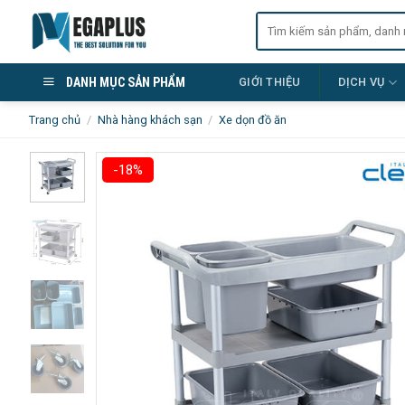
Skip
Tìm
to
kiếm:
content
DANH MỤC SẢN PHẨM
GIỚI THIỆU
DỊCH VỤ
Trang chủ
/
Nhà hàng khách sạn
/
Xe dọn đồ ăn
-18%