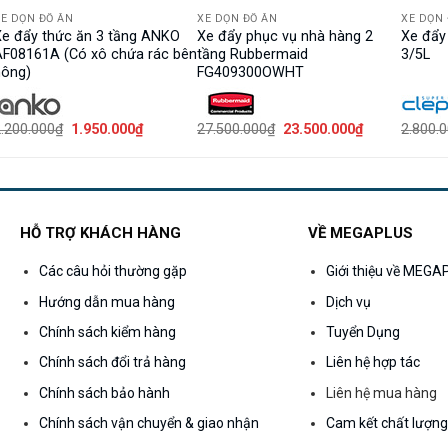
E DỌN ĐỒ ĂN
XE DỌN ĐỒ ĂN
XE DỌN 
Xe đẩy thức ăn 3 tầng ANKO
Xe đẩy phục vụ nhà hàng 2
Xe đẩy
AF08161A (Có xô chứa rác bên
tầng Rubbermaid
3/5L
hông)
FG409300OWHT
Giá
Giá
Giá
Giá
.200.000
₫
1.950.000
₫
27.500.000
₫
23.500.000
₫
2.800.
gốc
hiện
gốc
hiện
là:
tại
là:
tại
2.200.000₫.
là:
27.500.000₫.
là:
₫.
1.950.000₫.
23.500.000₫.
HỖ TRỢ KHÁCH HÀNG
VỀ MEGAPLUS
Các câu hỏi thường gặp
Giới thiệu về MEG
Hướng dẫn mua hàng
Dịch vụ
Chính sách kiểm hàng
Tuyển Dụng
Chính sách đổi trả hàng
Liên hệ hợp tác
Chính sách bảo hành
Liên hệ mua hàng
Chính sách vận chuyển & giao nhận
Cam kết chất lượn