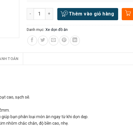
Số lượng
Thêm vào giỏ hàng
Danh mục:
Xe dọn đồ ăn
ANH TOÁN
oạt cao, sạch sẽ.
…
92mm.
 giúp bạn phân loại món ăn ngay từ khi dọn dẹp.
kim nhôm chắc chắn, độ bền cao, nhẹ.