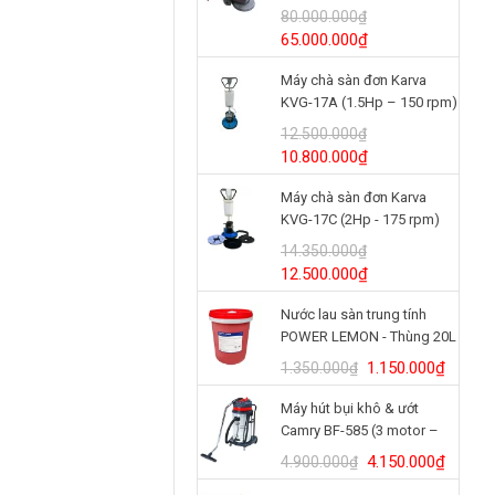
(24V/125Ah)
80.000.000
₫
Giá
Giá
65.000.000
₫
gốc
hiện
Máy chà sàn đơn Karva
là:
tại
KVG-17A (1.5Hp – 150 rpm)
80.000.000₫.
là:
65.000.000₫.
12.500.000
₫
Giá
Giá
10.800.000
₫
gốc
hiện
Máy chà sàn đơn Karva
là:
tại
KVG-17C (2Hp - 175 rpm)
12.500.000₫.
là:
10.800.000₫.
14.350.000
₫
Giá
Giá
12.500.000
₫
gốc
hiện
Nước lau sàn trung tính
là:
tại
POWER LEMON - Thùng 20L
14.350.000₫.
là:
12.500.000₫.
Giá
Giá
1.150.000
₫
1.350.000
₫
gốc
hiện
Máy hút bụi khô & ướt
là:
tại
Camry BF-585 (3 motor –
1.350.000₫.
là:
80L)
1.150.
Giá
Giá
4.150.000
₫
4.900.000
₫
gốc
hiện