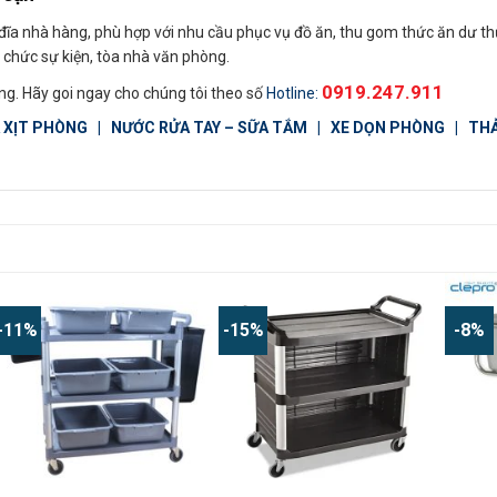
đĩa nhà hàng, phù hợp với nhu cầu phục vụ đồ ăn, thu gom thức ăn dư th
ổ chức sự kiện, tòa nhà văn phòng.
0919.247.911
ng. Hãy goi ngay cho chúng tôi theo số
Hotline:
 XỊT PHÒNG
|
NƯỚC RỬA TAY – SỮA TẮM
|
XE DỌN PHÒNG
|
THẢ
-11%
-15%
-8%