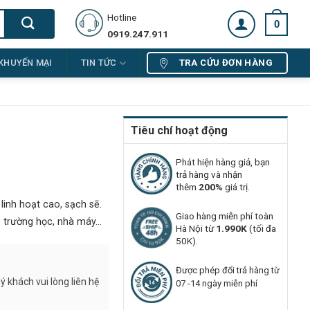
Hotline
0
0919.247.911
TRA CỨU ĐƠN HÀNG
KHUYẾN MẠI
TIN TỨC
Tiêu chí hoạt động
Phát hiện hàng giả, bạn
trả hàng và nhận
thêm
200%
giá trị.
linh hoạt cao, sạch sẽ.
Giao hàng miễn phí toàn
, trường học, nhà máy…
Hà Nội từ
1.990K
(tối đa
50K).
Được phép đổi trả hàng từ
 khách vui lòng liên hệ
07 -14 ngày miễn phí