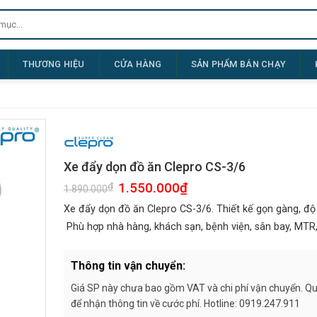
THƯƠNG HIỆU
CỬA HÀNG
SẢN PHẨM BÁN CHẠY
Xe đẩy dọn đồ ăn Clepro CS-3/6
Giá
1.550.000
₫
Giá
₫
1.890.000
gốc
hiện
là:
tại
Xe đẩy dọn đồ ăn Clepro CS-3/6. Thiết kế gọn gàng, độ 
1.890.000₫.
là:
1.550.000₫.
Phù hợp nhà hàng, khách sạn, bệnh viện, sân bay, MTR
Thông tin vận chuyển:
Giá SP này chưa bao gồm VAT và chi phí vận chuyển. Quý
để nhận thông tin về cước phí. Hotline: 0919.247.911