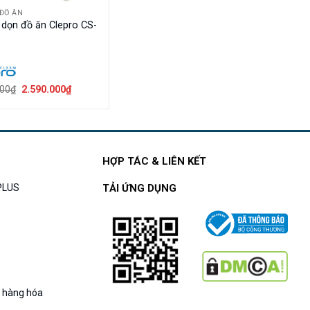
ĐỒ ĂN
 dọn đồ ăn Clepro CS-
Giá
Giá
000
₫
2.590.000
₫
gốc
hiện
là:
tại
2.800.000₫.
là:
2.590.000₫.
HỢP TÁC & LIÊN KẾT
APLUS
TẢI ỨNG DỤNG
g hàng hóa