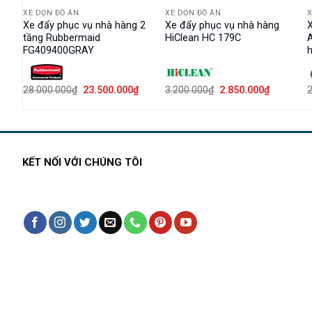
XE DỌN ĐỒ ĂN
XE DỌN ĐỒ ĂN
X
 HC
Xe đẩy phục vụ nhà hàng 2
Xe đẩy phục vụ nhà hàng
tầng Rubbermaid
HiClean HC 179C
FG409400GRAY
Giá
Giá
Giá
Giá
28.000.000
₫
23.500.000
₫
3.200.000
₫
2.850.000
₫
2
n
gốc
hiện
gốc
hiện
là:
tại
là:
tại
28.000.000₫.
là:
3.200.000₫.
là:
79.000₫.
23.500.000₫.
2.850.000
KẾT NỐI VỚI CHÚNG TÔI