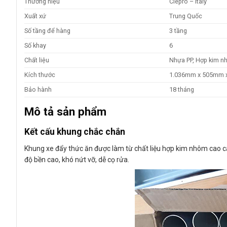
Thương hiệu
Clepro – Italy
Xuất xứ
Trung Quốc
Số tầng để hàng
3 tầng
Số khay
6
Chất liệu
Nhựa PP, Hợp kim 
Kích thước
1.036mm x 505mm 
Bảo hành
18 tháng
Mô tả sản phẩm
Kết cấu khung chắc chắn
Khung xe đẩy thức ăn được làm từ chất liệu hợp kim nhôm cao c
độ bền cao, khó nứt vỡ, dễ cọ rửa.