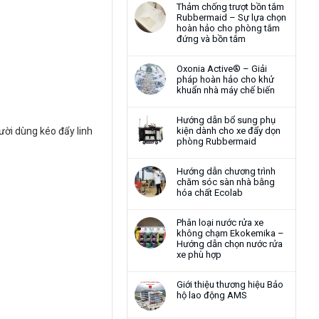
Thảm chống trượt bồn tắm
Rubbermaid – Sự lựa chọn
hoàn hảo cho phòng tắm
đứng và bồn tắm
Oxonia Active® – Giải
pháp hoàn hảo cho khử
khuẩn nhà máy chế biến
Hướng dẫn bổ sung phụ
ười dùng kéo đẩy linh
kiện dành cho xe đẩy dọn
phòng Rubbermaid
Hướng dẫn chương trình
chăm sóc sàn nhà bằng
hóa chất Ecolab
Phân loại nước rửa xe
không chạm Ekokemika –
Hướng dẫn chọn nước rửa
xe phù hợp
Giới thiệu thương hiệu Bảo
hộ lao động AMS