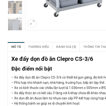
MÔ TẢ
THƯƠNG HIỆU
ĐÁNH GIÁ (0)
THÔNG TIN TH
Xe đẩy dọn đồ ăn Clepro CS-3/6
Đặc điểm nổi bật
– Xe đẩy dọn đồ ăn Clepro CS-3/6 có thiết kế gọn gàng, độ linh h
– Phù hợp cho khách sạn, nhà hàng, trường học, bếp ăn tập thể
– Xe có kích thước các chiều lần lượt là 1.036mm x 505mm x 8
– Xe đẩy thức ăn có kết cấu 3 tầng với 6 khay chứa đồ khác nhau
– Xe dọn đồ ăn được làm từ nhựa cao cấp PP kết hợp cùng hợp 
– Hệ thống bánh xe giúp xe di chuyển linh hoạt.