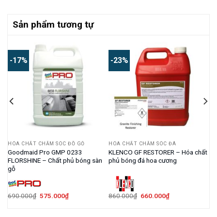
Sản phẩm tương tự
-17%
-23%
HÓA CHẤT CHĂM SÓC ĐỒ GỖ
HÓA CHẤT CHĂM SÓC ĐÁ
g
Goodmaid Pro GMP 0233
KLENCO GF RESTORER – Hóa chất
FLORSHINE – Chất phủ bóng sàn
phủ bóng đá hoa cương
gỗ
Giá
Giá
Giá
Giá
690.000
₫
575.000
₫
860.000
₫
660.000
₫
gốc
hiện
gốc
hiện
là:
tại
là:
tại
690.000₫.
là:
860.000₫.
là: