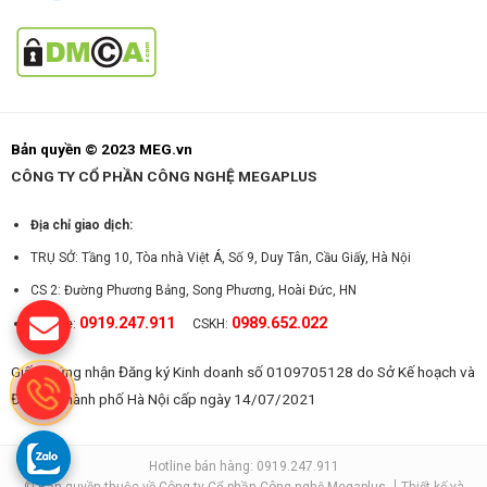
Bản quyền © 2023 MEG.vn
CÔNG TY CỔ PHẦN CÔNG NGHỆ MEGAPLUS
Địa chỉ giao dịch:
TRỤ SỞ: Tầng 10, Tòa nhà Việt Á, Số 9, Duy Tân, Cầu Giấy, Hà Nội
CS 2: Đường Phương Bảng, Song Phương, Hoài Đức, HN
0919.247.911
0989.652.022
Hotline:
CSKH:
Giấy chứng nhận Đăng ký Kinh doanh số 0109705128 do Sở Kế hoạch và
Đầu tư Thành phố Hà Nội cấp ngày 14/07/2021
Hotline bán hàng: 0919.247.911
© Bản quyền thuộc về Công ty Cổ phần Công nghệ Megaplus
Thiết kế và