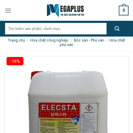
Skip
0
to
content
Tìm
kiếm:
Trang chủ
/
Hóa chất công nghiệp
/
Bóc sàn - Phủ sàn
/
Hóa chất
phủ sàn
-16%