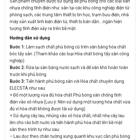
Sản phẩm chuyên được sử dụng để phủ bóng cho các loại sàn
nhựa chống tĩnh điện như: sàn tại các khu công nghiệp điện tử:
phòng sạch, các trung tâm thiết bị tin học, trạm bưu điện, nhà
máy sản xuất linh kiện điện tử, thiết bị bán dẫn….ngăn hiện
tượng tĩnh điện xảy ra trên bề mặt.
Hướng dẫn sử dụng
Bước 1:
Làm sạch chất phủ bóng cũ trên sàn bằng hóa chất
bóc tẩy sàn. (Tham khảo các loại Hóa chất bóng tẩy sàn công
nghiệp)
Bước 2:
Rửa lại sàn bằng nước sạch và để sàn khô hoàn toàn
trước khi phủ bóng.
Bước 3:
Tiến hành phủ bóng sàn với Hóa chất chuyên dụng
ELECSTA như sau:
+ Đổ một lượng vừa đủ hóa chất Phủ bóng sàn chống tĩnh
điện vào xô nhựa (Lưu ý: Nên sử dụng một lượng hóa chất vừa
đủ vì hóa chất không được tái sử dụng)
+ Sử dụng cây lau, nhúng vào xô hóa chất, nhất nhẹ cây lau
lên cho ráo bớt nước và tiến hành phủ hóa chất lên bề mặt
sàn theo trình tự như sau:
– Lau dọc theo chân tường xung quanh khu vực cần phủ bóng