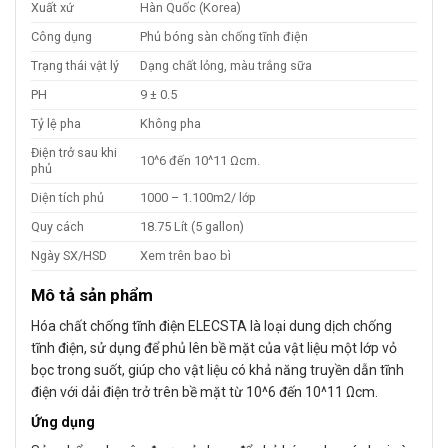
Xuất xứ
Hàn Quốc (Korea)
Công dụng
Phủ bóng sàn chống tĩnh điện
Trạng thái vật lý
Dạng chất lỏng, màu trắng sữa
PH
9 ± 0.5
Tỷ lệ pha
Không pha
Điện trở sau khi
10^6 đến 10^11 Ωcm.
phủ
Diện tích phủ
1000 – 1.100m2/ lớp
Quy cách
18.75 Lít (5 gallon)
Ngày SX/HSD
Xem trên bao bì
Mô tả sản phẩm
Hóa chất chống tĩnh điện ELECSTA là loại dung dịch chống
tĩnh điện, sử dụng để phủ lên bề mặt của vật liệu một lớp vỏ
bọc trong suốt, giúp cho vật liệu có khả năng truyền dẫn tĩnh
điện với dải điện trở trên bề mặt từ 10^6 đến 10^11 Ωcm.
Ứng dụng