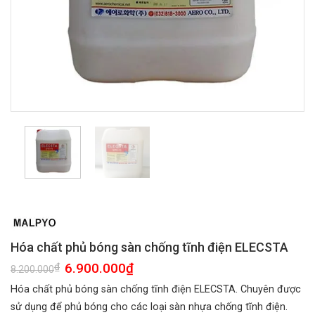
Hóa chất phủ bóng sàn chống tĩnh điện ELECSTA
Giá
6.900.000
₫
Giá
₫
8.200.000
gốc
hiện
là:
tại
Hóa chất phủ bóng sàn chống tĩnh điện ELECSTA. Chuyên được
8.200.000₫.
là:
6.900.000₫.
sử dụng để phủ bóng cho các loại sàn nhựa chống tĩnh điện.