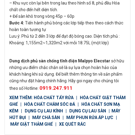
– Khu vực còn lại bên trong lau theo hình số 8, phủ đều Hóa
chất cho đến hết diện tích.
+ Để sàn khô trong vòng 45p – 60p
Bước 4:
Tiến hành phủ bóng các lớp tiếp theo theo cách thức
hoàn toàn tương tự
Lưu ý: Phủ từ 2 đến 3 lớp để đạt độ bóng cao. Diện tích phủ :
Khoảng: 1,155m2~1,320m2 với mỗi 18.75L (một lớp)
Dung dịch phủ sàn chống tĩnh điện Malpyo Elecstar
sở hữu
những ưu điểm chắc chắn sẽ là sự lựa chọn hoàn hảo của
khách hàng khi sử dụng. Để biết thêm thông tin về sản phẩm
cũng như đặt hàng chính hãng. Hãy goi ngay cho chúng tôi
0919.247.911
theo số Hotline:
XEM THÊM:
HÓA CHẤT TẨY RỬA
|
HÓA CHẤT GIẶT THẢM
GHẾ
|
HÓA CHẤT CHĂM SÓC ĐÁ
|
HÓA CHẤT SƠN MẠ
KẼM
|
DỤNG CỤ LAU KÍNH
|
DỤNG CỤ LAU SÀN
|
MÁY
HÚT BỤI
|
MÁY CHÀ SÀN
|
MÁY PHUN RỬA ÁP LỰC
|
MÁY GIẶT THẢM GHẾ
|
XE QUÉT RÁC