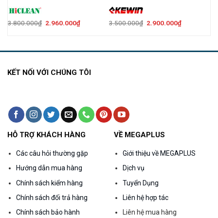
Giá
Giá
Giá
Giá
3.800.000
₫
2.960.000
₫
3.500.000
₫
2.900.000
₫
gốc
hiện
gốc
hiện
là:
tại
là:
tại
3.800.000₫.
là:
3.500.000₫.
là:
000₫.
2.960.000₫.
2.900.000₫.
KẾT NỐI VỚI CHÚNG TÔI
HỖ TRỢ KHÁCH HÀNG
VỀ MEGAPLUS
Các câu hỏi thường gặp
Giới thiệu về MEGAPLUS
Hướng dẫn mua hàng
Dịch vụ
Chính sách kiểm hàng
Tuyển Dụng
Chính sách đổi trả hàng
Liên hệ hợp tác
Chính sách bảo hành
Liên hệ mua hàng