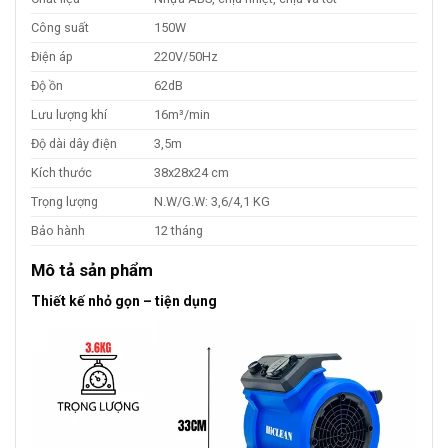
Công suất
150W
Điện áp
220V/50Hz
Độ ồn
62dB
Lưu lượng khí
16m³/min
Độ dài dây điện
3,5m
Kích thước
38x28x24 cm
Trọng lượng
N.W/G.W: 3,6/4,1 KG
Bảo hành
12 tháng
Mô tả sản phẩm
Thiết kế nhỏ gọn – tiện dụng