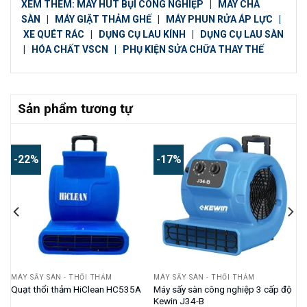
XEM THÊM:
MÁY HÚT BỤI CÔNG NGHIỆP
|
MÁY CHÀ
SÀN
|
MÁY GIẶT THẢM GHẾ
|
MÁY PHUN RỬA ÁP LỰC
|
XE QUÉT RÁC
|
DỤNG CỤ LAU KÍNH
|
DỤNG CỤ LAU SÀN
|
HÓA CHẤT VSCN
|
PHỤ KIỆN SỬA CHỮA THAY THẾ
Sản phẩm tương tự
-22%
-17%
MÁY SẤY SÀN - THỔI THẢM
MÁY SẤY SÀN - THỔI THẢM
oX
Máy sấy sàn công nghiệp 3 cấp độ
Quạt thổi thảm HiClean HC535A
Kewin J34-B