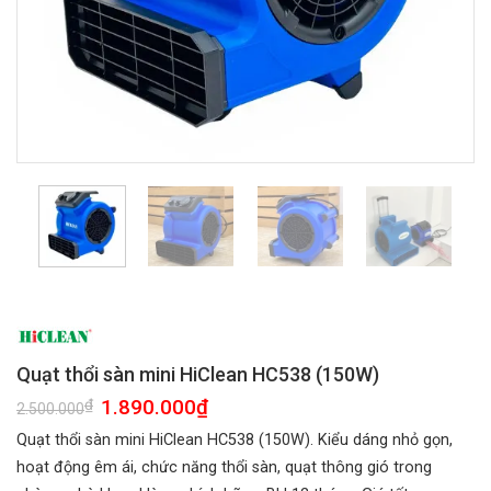
Quạt thổi sàn mini HiClean HC538 (150W)
Giá
1.890.000
₫
Giá
₫
2.500.000
gốc
hiện
là:
tại
Quạt thổi sàn mini HiClean HC538 (150W). Kiểu dáng nhỏ gọn,
2.500.000₫.
là:
1.890.000₫.
hoạt động êm ái, chức năng thổi sàn, quạt thông gió trong