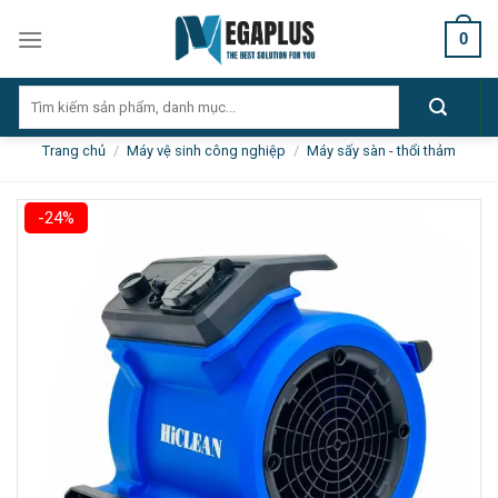
Skip
0
to
content
Tìm
kiếm:
Trang chủ
/
Máy vệ sinh công nghiệp
/
Máy sấy sàn - thổi thảm
-24%