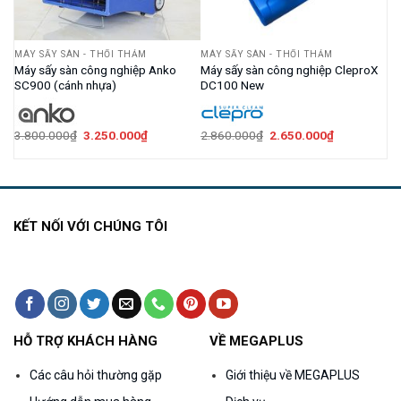
MÁY SẤY SÀN - THỔI THẢM
MÁY SẤY SÀN - THỔI THẢM
n
Máy sấy sàn công nghiệp Anko
Máy sấy sàn công nghiệp CleproX
SC900 (cánh nhựa)
DC100 New
Giá
Giá
Giá
Giá
3.800.000
₫
3.250.000
₫
2.860.000
₫
2.650.000
₫
gốc
hiện
gốc
hiện
là:
tại
là:
tại
3.800.000₫.
là:
2.860.000₫.
là:
000₫.
3.250.000₫.
2.650.000₫.
KẾT NỐI VỚI CHÚNG TÔI
HỖ TRỢ KHÁCH HÀNG
VỀ MEGAPLUS
Các câu hỏi thường gặp
Giới thiệu về MEGAPLUS