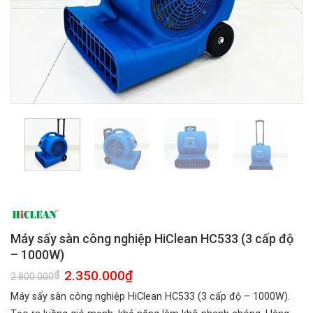
Máy sấy sàn công nghiệp HiClean HC533 (3 cấp độ
– 1000W)
Giá
2.350.000
₫
Giá
₫
2.800.000
gốc
hiện
là:
tại
Máy sấy sàn công nghiệp HiClean HC533 (3 cấp độ – 1000W).
2.800.000₫.
là:
2.350.000₫.