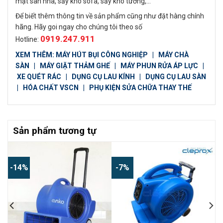
mặt sàn nhà, sấy khô sofa, sấy khô tường,…
Để biết thêm thông tin về sản phẩm cũng như đặt hàng chính
hãng. Hãy goi ngay cho chúng tôi theo số
0919.247.911
Hotline:
XEM THÊM:
MÁY HÚT BỤI CÔNG NGHIỆP
|
MÁY CHÀ
SÀN
|
MÁY GIẶT THẢM GHẾ
|
MÁY PHUN RỬA ÁP LỰC
|
XE QUÉT RÁC
|
DỤNG CỤ LAU KÍNH
|
DỤNG CỤ LAU SÀN
|
HÓA CHẤT VSCN
|
PHỤ KIỆN SỬA CHỮA THAY THẾ
Sản phẩm tương tự
-14%
-7%