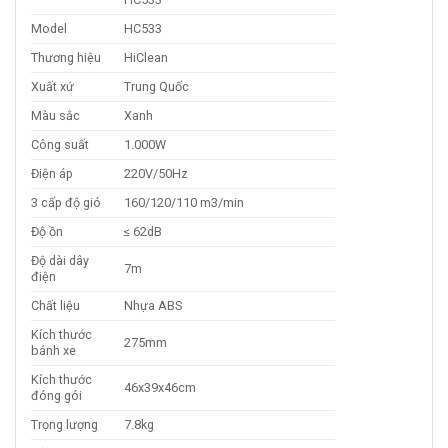
Model
HC533
Thương hiệu
HiClean
Xuất xứ
Trung Quốc
Màu sắc
Xanh
Công suất
1.000W
Điện áp
220V/50Hz
3 cấp độ gió
160/120/110 m3/min
Độ ồn
≤ 62dB
Độ dài dây
7m
điện
Chất liệu
Nhựa ABS
Kích thước
275mm
bánh xe
Kích thước
46x39x46cm
đóng gói
Trọng lượng
7.8kg