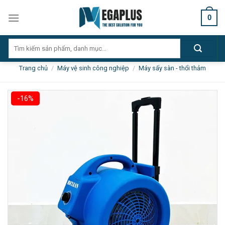
Skip
0
to
content
Tìm
kiếm:
Trang chủ
/
Máy vệ sinh công nghiệp
/
Máy sấy sàn - thổi thảm
-16%